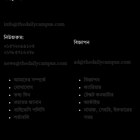
দ্য ডেইলি ক্যাম্পাস, দ্বিতীয় তলা, হাসান হোল্ডিংস, ৫২/১ নিউ ইস্কাটন
রোড, ঢাকা ১০০০
info@thedailycampus.com
নিউজরুম:
বিজ্ঞাপন
০১৫৭২০৯৯১০৫
,
০১৭১২১৩৬৫৯৩
০১৭৮৫৭১৬২৭৮
ad@thedailycampus.com
news@thedailycampus.com
আমাদের সম্পর্কে
বিজ্ঞাপন
যোগাযোগ
ক্যারিয়ার
তথ্য দিন
টেক্সট কনভার্টার
মতামত জানান
আর্কাইভ
প্রাইভেসি পলিসি
নামাজ, সেহরি, ইফতারের
শর্তাবলি
সময়
অনুসরণ করুন