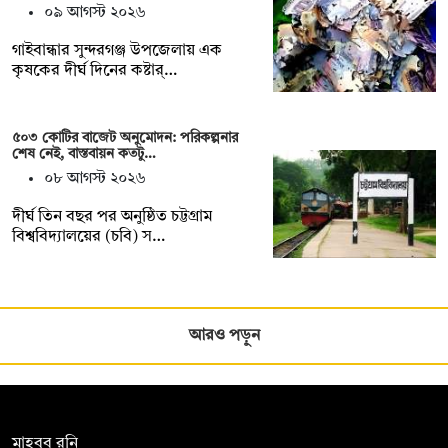
০৯ আগস্ট ২০২৬
গাইবান্ধার সুন্দরগঞ্জ উপজেলায় এক
কৃষকের দীর্ঘ দিনের কষ্টার্…
৫০৩ কোটির বাজেট অনুমোদন: পরিকল্পনার
শেষ নেই, বাস্তবায়ন কতটু…
০৮ আগস্ট ২০২৬
দীর্ঘ তিন বছর পর অনুষ্ঠিত চট্টগ্রাম
বিশ্ববিদ্যালয়ের (চবি) স…
আরও পড়ুন
সম্পাদক:
মাহবুব রনি