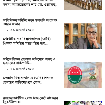
জামালপুর-৫ (সদর) আসনের সংসদ
সদস্য অ্যাডভোকেট শাহ মো. ওয়ারেছ…
জাবি শিক্ষক সমিতির নতুন সভাপতি অধ্যাপক
এমরান জাহান
০৯ আগস্ট ২০২৬
জাহাঙ্গীরনগর বিশ্ববিদ্যালয় (জাবি)
শিক্ষক সমিতির সভাপতির দায়…
জবিতে শিক্ষক হেনস্তার অভিযোগ: জকসু ও
ছাত্রদলের পাল্টাপাল্টি…
০৯ আগস্ট ২০২৬
জগন্নাথ বিশ্ববিদ্যালয়ে (জবি) শিক্ষক
হেনস্তার অভিযোগকে কেন্দ…
কৃষকের কষ্টার্জিত ২ লাখ টাকা কেটে নষ্ট করল
ইঁদুর-উইপোকা