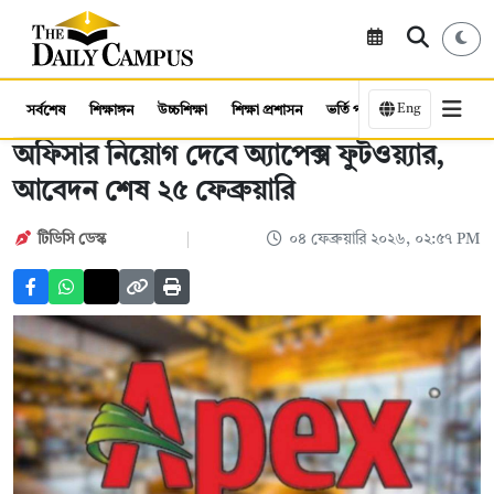
Eng
সর্বশেষ
শিক্ষাঙ্গন
উচ্চশিক্ষা
শিক্ষা প্রশাসন
ভর্তি পরীক্ষা
কর্মসংস্থান
অফিসার নিয়োগ দেবে অ্যাপেক্স ফুটওয়্যার,
আবেদন শেষ ২৫ ফেব্রুয়ারি
টিডিসি ডেস্ক
০৪ ফেব্রুয়ারি ২০২৬, ০২:৫৭ PM