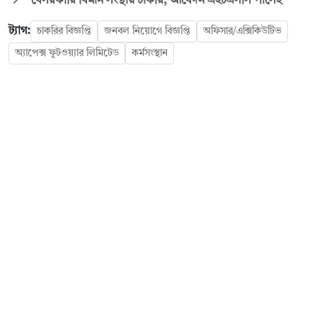
বেসরকারি বিমান সংস্থায় চাকরি, আবেদন এইচএসসি পাসেই
ট্যাগ:
চাকরির বিজ্ঞপ্তি
জনবল নিয়োগে বিজ্ঞপ্তি
অফিসার/এক্সিকিউটিভ
অ্যাপেক্স ফুটওয়্যার লিমিটেড
কর্মসংস্থান