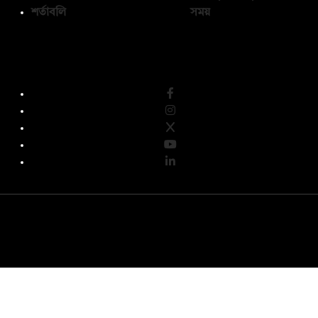
শর্তাবলি
সময়
অনুসরণ করুন
© কপিরাইট 2026, দ্য ডেইলি ক্যাম্পাস লিমিটেড