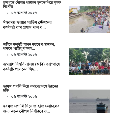
ব্রহ্মপুত্রে নৌকার পাটাতন তুলতে গিয়ে কৃষক
নিখোঁজ
০৬ আগস্ট ২০২৬
ঈশ্বরগঞ্জ ফায়ার সার্ভিস স্টেশনের
কর্মকর্তা রাম প্রসাদ পাল ব…
জবিতে কর্মসূচি পালন করবে না ছাত্রদল,
থাকবে ‘শান্তিপূর্ণ অবস…
০৬ আগস্ট ২০২৬
জগন্নাথ বিশ্ববিদ্যালয় (জবি) ক্যাম্পাসে
কর্মসূচি পালনের সিদ্…
হরমুজ প্রণালি নিয়ে ওমানের সঙ্গে ইরানের
চুক্তি
০৬ আগস্ট ২০২৬
হরমুজ প্রণালি দিয়ে জাহাজ চলাচলের
জন্য নতুন নৌপথ নির্ধারণে ও…