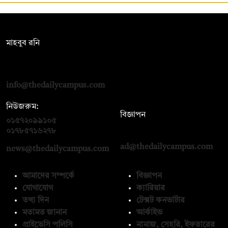
সম্পাদক:
মাহবুব রনি
দ্য ডেইলি ক্যাম্পাস, দ্বিতীয় তলা, হাসান হোল্ডিংস, ৫২/১ নিউ ইস্কাটন
রোড, ঢাকা ১০০০
info@thedailycampus.com
নিউজরুম:
বিজ্ঞাপন
০১৫৭২০৯৯১০৫
,
০১৭১২১৩৬৫৯৩
০১৭৮৫৭১৬২৭৮
ad@thedailycampus.com
news@thedailycampus.com
আমাদের সম্পর্কে
বিজ্ঞাপন
যোগাযোগ
ক্যারিয়ার
তথ্য দিন
টেক্সট কনভার্টার
মতামত জানান
আর্কাইভ
প্রাইভেসি পলিসি
নামাজ, সেহরি, ইফতারের