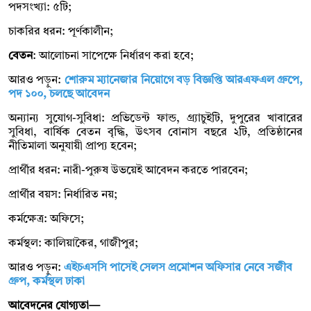
পদসংখ্যা: ৫টি;
চাকরির ধরন: পূর্ণকালীন;
বেতন
: আলোচনা সাপেক্ষে নির্ধারণ করা হবে;
আরও পড়ুন:
শোরুম ম্যানেজার নিয়োগে বড় বিজ্ঞপ্তি আরএফএল গ্রুপে,
পদ ১০০, চলছে আবেদন
অন্যান্য সুযোগ-সুবিধা: প্রভিডেন্ট ফান্ড, গ্র্যাচুইটি, দুপুরের খাবারের
সুবিধা, বার্ষিক বেতন বৃদ্ধি, উৎসব বোনাস বছরে ২টি, প্রতিষ্ঠানের
নীতিমালা অনুযায়ী প্রাপ্য হবেন;
প্রার্থীর ধরন: নারী-পুরুষ উভয়েই আবেদন করতে পারবেন;
প্রার্থীর বয়স: নির্ধারিত নয়;
কর্মক্ষেত্র: অফিসে;
কর্মস্থল: কালিয়াকৈর, গাজীপুর;
আরও পড়ুন:
এইচএসসি পাসেই সেলস প্রমোশন অফিসার নেবে সজীব
গ্রুপ, কর্মস্থল ঢাকা
আবেদনের যোগ্যতা—