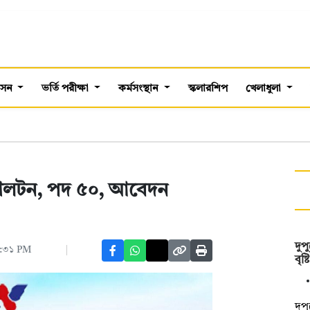
শাসন
ভর্তি পরীক্ষা
কর্মসংস্থান
স্কলারশিপ
খেলাধুলা
়ালটন, পদ ৫০, আবেদন
দুপ
১২:৩১ PM
বৃষ
দুপ