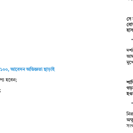
সে 
বোত
হাস
দর্
আঘা
মুখ
 ১০০, আবেদন অভিজ্ঞতা ছাড়াই
াপ্য হবেন;
শান
গড়
;
হও
নির
অক্
সং