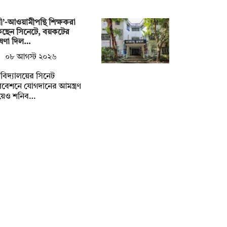
নী’-আওয়ামীপন্থি শিক্ষকরা
কছেন সিনেটে, বয়কটের
ষণা দিল…
০৮ আগস্ট ২০২৬
্ববিদ্যালয়ের সিনেট
বেশনে যোগদানের আমন্ত্রণ
য়েও শনিব…