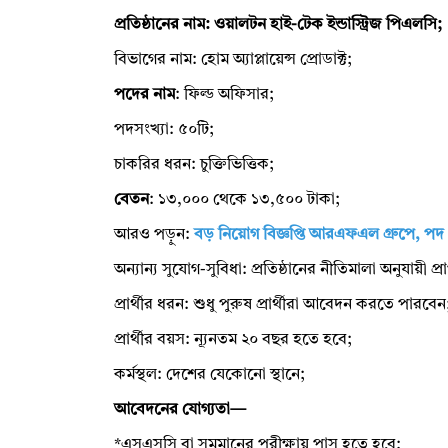
প্রতিষ্ঠানের নাম: ওয়ালটন হাই-টেক ইন্ডাস্ট্রিজ পিএলসি;
বিভাগের নাম: হোম অ্যাপ্লায়েন্স প্রোডাক্ট;
পদের নাম
: ফিল্ড অফিসার;
পদসংখ্যা: ৫০টি;
চাকরির ধরন: চুক্তিভিত্তিক;
বেতন
: ১৩,০০০ থেকে ১৩,৫০০ টাকা;
আরও পড়ুন:
বড় নিয়োগ বিজ্ঞপ্তি আরএফএল গ্রুপে, পদ
অন্যান্য সুযোগ-সুবিধা: প্রতিষ্ঠানের নীতিমালা অনুযায়ী প্র
প্রার্থীর ধরন: শুধু পুরুষ প্রার্থীরা আবেদন করতে পারবেন
প্রার্থীর বয়স: ন্যূনতম ২০ বছর হতে হবে;
কর্মস্থল: দেশের যেকোনো স্থানে;
আবেদনের যোগ্যতা—
*এসএসসি বা সমমানের পরীক্ষায় পাস হতে হবে;