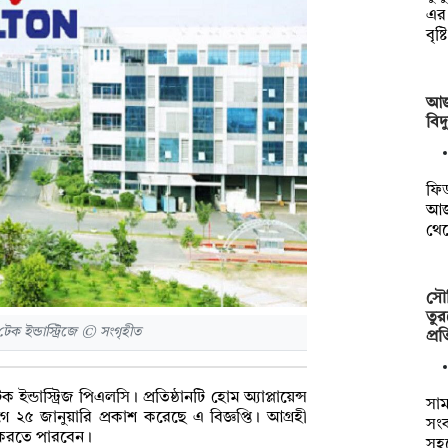
এর
বৃষ্
আজ
বিদ
ফিড
আজ
থে
সৌদ
তুর
 ইন্ডাস্ট্রিজে © সংগৃহীত
প্র
্ডাস্ট্রিজ পিএলসি। প্রতিষ্ঠানটি হোম অ্যাপ্লায়েন্স
সাম
ে ২৫ জানুয়ারি প্রকাশ করেছে এ বিজ্ঞপ্তি। আগ্রহী
সংক
ন করতে পারবেন।
সহ