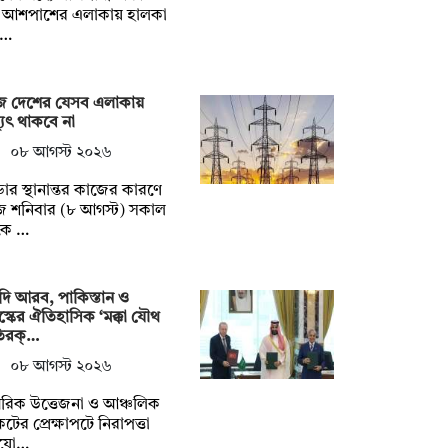
 আশপাশের এলাকায় হালকা
টি…
 দেশের যেসব এলাকায়
্যুৎ থাকবে না
০৮ আগস্ট ২০২৬
ার স্থানান্তর কাজের কারণে
 শনিবার (৮ আগস্ট) সকাল
কে …
ি আরব, পাকিস্তান ও
স্কের ঐতিহাসিক ‘মক্কা যৌথ
তিরক্…
০৮ আগস্ট ২০২৬
রিক উত্তেজনা ও আঞ্চলিক
টের প্রেক্ষাপটে নিরাপত্তা
যো…