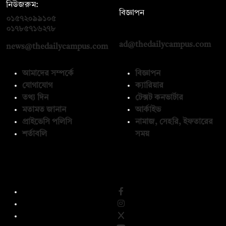
নিউজরুম:
বিজ্ঞাপন
০১৫৭২০৯৯১০৫
,
০১৭১২১৩৬৫৯৩
০১৭৮৫৭১৬২৭৮
ad@thedailycampus.com
news@thedailycampus.com
আমাদের সম্পর্কে
বিজ্ঞাপন
যোগাযোগ
ক্যারিয়ার
তথ্য দিন
টেক্সট কনভার্টার
মতামত জানান
আর্কাইভ
প্রাইভেসি পলিসি
নামাজ, সেহরি, ইফতারের
শর্তাবলি
সময়
অনুসরণ করুন