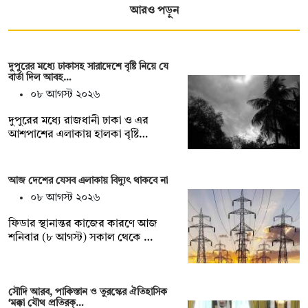
আরও পড়ুন
দুপুরের মধ্যে ঢাকাসহ সারাদেশে বৃষ্টি নিয়ে যে
বার্তা দিল আবহ…
০৮ আগস্ট ২০২৬
দুপুরের মধ্যে রাজধানী ঢাকা ও এর
আশপাশের এলাকায় হালকা বৃষ্টি…
আজ দেশের যেসব এলাকায় বিদ্যুৎ থাকবে না
০৮ আগস্ট ২০২৬
ফিডার স্থানান্তর কাজের কারণে আজ
শনিবার (৮ আগস্ট) সকাল থেকে …
সৌদি আরব, পাকিস্তান ও তুরস্কের ঐতিহাসিক
‘মক্কা যৌথ প্রতিরক্…