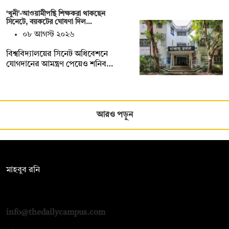
‘খুনী’-আওয়ামীপন্থি শিক্ষকরা থাকছেন
সিনেটে, বয়কটের ঘোষণা দিল…
০৮ আগস্ট ২০২৬
বিশ্ববিদ্যালয়ের সিনেট অধিবেশনে
যোগদানের আমন্ত্রণ পেয়েও শনিব…
আরও পড়ুন
সম্পাদক:
মাহবুব রনি
দ্য ডেইলি ক্যাম্পাস, দ্বিতীয় তলা, হাসান হোল্ডিংস, ৫২/১ নিউ ইস্কাটন
রোড, ঢাকা ১০০০
info@thedailycampus.com