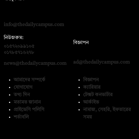
দ্য ডেইলি ক্যাম্পাস, দ্বিতীয় তলা, হাসান হোল্ডিংস, ৫২/১ নিউ ইস্কাটন
রোড, ঢাকা ১০০০
info@thedailycampus.com
নিউজরুম:
বিজ্ঞাপন
০১৫৭২০৯৯১০৫
,
০১৭১২১৩৬৫৯৩
০১৭৮৫৭১৬২৭৮
ad@thedailycampus.com
news@thedailycampus.com
আমাদের সম্পর্কে
বিজ্ঞাপন
যোগাযোগ
ক্যারিয়ার
তথ্য দিন
টেক্সট কনভার্টার
মতামত জানান
আর্কাইভ
প্রাইভেসি পলিসি
নামাজ, সেহরি, ইফতারের
শর্তাবলি
সময়
অনুসরণ করুন