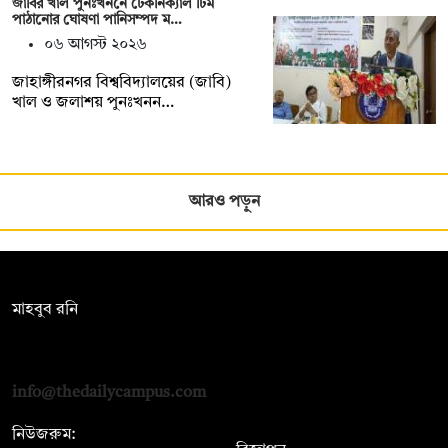
জাবির খাল পুনঃখননে টেকনিক্যাল টিম
পাঠানোর ঘোষণা পানিসম্পদ ম…
০৬ আগস্ট ২০২৬
‎‎জাহাঙ্গীরনগর বিশ্ববিদ্যালয়ের (জাবি)
খাল ও জলাশয় পুনঃখনন…
আরও পড়ুন
সম্পাদক:
মাহবুব রনি
দ্য ডেইলি ক্যাম্পাস, দ্বিতীয় তলা, হাসান হোল্ডিংস, ৫২/১ নিউ ইস্কাটন
রোড, ঢাকা ১০০০
info@thedailycampus.com
নিউজরুম: