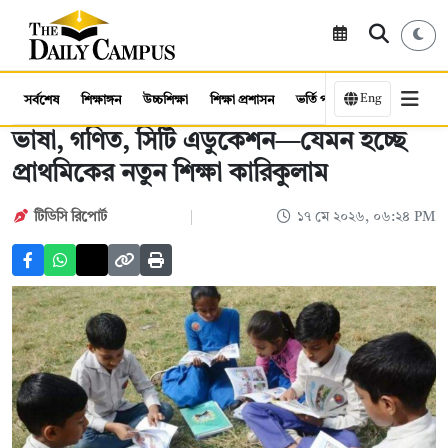
Eng
সর্বশেষ
শিক্ষাঙ্গন
উচ্চশিক্ষা
শিক্ষা প্রশাসন
ভর্তি পরীক্ষা
কর্মসংস্থান
ভাষা, গণিত, সিটি এডুকেশন—যেমন হচ্ছে
প্রাথমিকের নতুন শিক্ষা কারিকুলাম
টিডিসি রিপোর্ট
১৭ মে ২০২৬, ০৬:২৪ PM