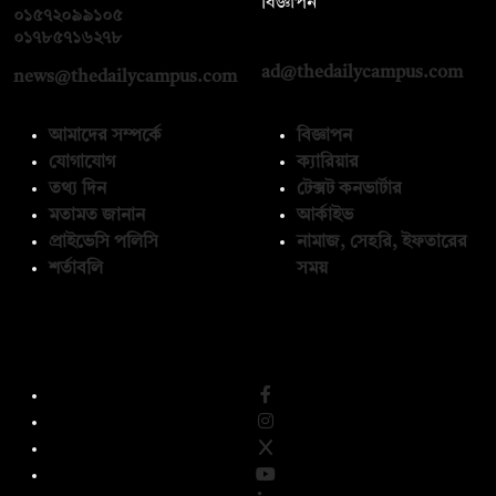
বিজ্ঞাপন
০১৫৭২০৯৯১০৫
,
০১৭১২১৩৬৫৯৩
০১৭৮৫৭১৬২৭৮
ad@thedailycampus.com
news@thedailycampus.com
আমাদের সম্পর্কে
বিজ্ঞাপন
যোগাযোগ
ক্যারিয়ার
তথ্য দিন
টেক্সট কনভার্টার
মতামত জানান
আর্কাইভ
প্রাইভেসি পলিসি
নামাজ, সেহরি, ইফতারের
শর্তাবলি
সময়
অনুসরণ করুন