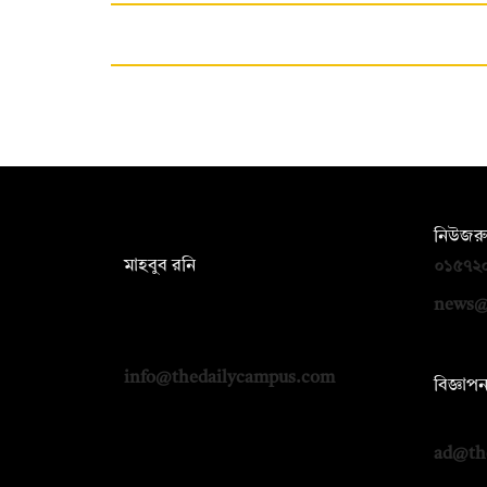
সম্পাদক:
নিউজরু
মাহবুব রনি
০১৫৭২
দ্য ডেইলি ক্যাম্পাস, দ্বিতীয় তলা, হাসান
news@
হোল্ডিংস, ৫২/১ নিউ ইস্কাটন রোড, ঢাকা
১০০০
info@thedailycampus.com
বিজ্ঞাপ
০১৭১২
ad@th