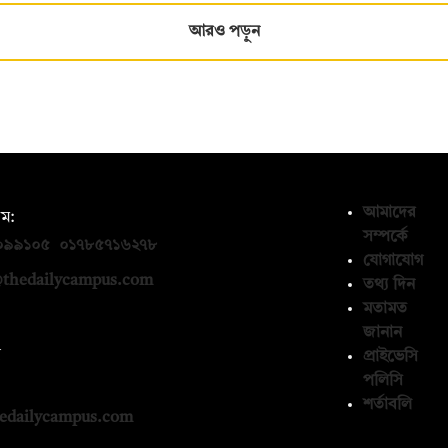
আরও পড়ুন
আমাদের
ম:
সম্পর্কে
০৯৯১০৫
,
০১৭৮৫৭১৬২৭৮
যোগাযোগ
thedailycampus.com
তথ্য দিন
মতামত
জানান
ন
প্রাইভেসি
পলিসি
১৩৬৫৯৩
শর্তাবলি
edailycampus.com