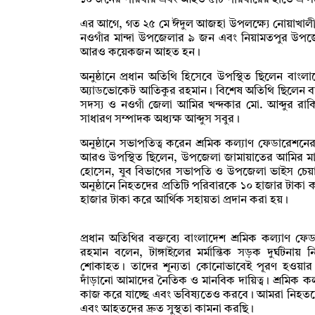
১০ জনের পরিবার এবং আহত ৫টি পরিবারের হাতে এ সহ
এর আগে, গত ২৫ মে ঈদুল আজহা উপলক্ষ্যে নোয়াখালী থ
নওগাঁর মান্দা উপজেলার ৯ জন এবং নিয়ামতপুর উ
আরও কয়েকজন আহত হন।
অনুষ্ঠানে প্রধান অতিথি হিসেবে উপস্থিত ছিলেন বাংল
অ্যাডভোকেট আতিকুর রহমান। বিশেষ অতিথি ছিলেন বাং
সদস্য ও নওগাঁ জেলা আমির খন্দকার মো. আব্দুর রাকি
সাধারণ সম্পাদক অধ্যক্ষ আব্দুস সবুর।
অনুষ্ঠানে সভাপতিত্ব করেন শ্রমিক কল্যাণ ফেডারেশন
আরও উপস্থিত ছিলেন, উপজেলা জামায়াতের আমির মাওল
হোসেন, যুব বিভাগের সভাপতি ও উপজেলা ভাইস চেয়ারম্যা
অনুষ্ঠানে নিহতদের প্রতিটি পরিবারকে ১০ হাজার টাক
হাজার টাকা করে আর্থিক সহায়তা প্রদান করা হয়।
প্রধান অতিথির বক্তব্যে বাংলাদেশ শ্রমিক কল্যাণ ফ
রহমান বলেন, টাঙ্গাইলের মর্মান্তিক সড়ক দুর্ঘটনায়
শোকাহত। তাদের শূন্যতা কোনোভাবেই পূরণ হওয়ার ন
দাঁড়ানো আমাদের নৈতিক ও মানবিক দায়িত্ব। শ্রমিক ক
কাজ করে যাচ্ছে এবং ভবিষ্যতেও করবে। আমরা নিহতদের
এবং আহতদের দ্রুত সুস্থতা কামনা করছি।