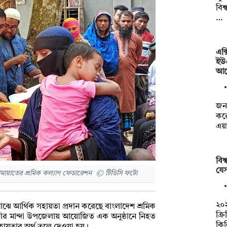
বিশ
…
এক্
ইউ
আব
জনব
কর
এয়
বিশ
যে
জামায়াতের শ্রমিক কল্যাণ ফেডারেশন © টিডিসি ফটো
২০২
াঝে আর্থিক সহায়তা প্রদান করেছে বাংলাদেশ শ্রমিক
ক্র
াঁর মান্দা উপজেলায় আয়োজিত এক অনুষ্ঠানে নিহত
কি