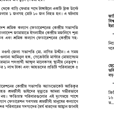
ায়তার অর্থ তুলে দেওয়া হয়।
েকে বাড়ি ফেরার পথে টাঙ্গাইলে একটি ট্রাক উল্টে
পজেলার ১ জনসহ মোট ১০ জন নিহত হন। এ ঘটনায়
জা
বিশ
ইরা
াদেশ শ্রমিক কল্যাণ ফেডারেশনের কেন্দ্রীয় সভাপতি
লাদেশ জামায়াতে ইসলামীর কেন্দ্রীয় মজলিসে শূরা
ব এবং শ্রমিক কল্যাণ ফেডারেশনের কেন্দ্রীয় সহ-
নিজ
গবে
ের নওগাঁ জেলা সভাপতি মো. নাসির উদ্দীন। এ সময়
ানা আমিনুল হক, সেক্রেটারি মাস্টার মোয়াজ্জেম
ন পদপ্রার্থী আব্দুল মালেকসহ স্থানীয় নেতৃবৃন্দ।
ছে
া কর ১ লাখ টাকা এবং আহতদের প্রতিটি পরিবারকে ৫
ভবি
বড
েডারেশনের কেন্দ্রীয় সভাপতি অ্যাডভোকেট আতিকুর
 নিহত শ্রমজীবী ভাইদের মৃত্যুতে আমরা গভীরভাবে
ক্র
য়। ক্ষতিগ্রস্ত পরিবারগুলোর এই দুঃসময়ে পাশে
১৬ 
ল্যাণ ফেডারেশন সবসময় শ্রমজীবী মানুষের কল্যাণে
ত
 পরিবারের সদস্যদের ধৈর্য ধারণের আহ্বান জানাই