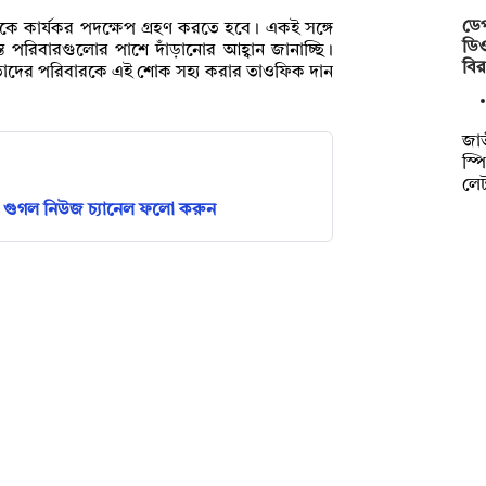
ডেপ
্ষকে কার্যকর পদক্ষেপ গ্রহণ করতে হবে। একই সঙ্গে
ডিও
স্ত পরিবারগুলোর পাশে দাঁড়ানোর আহ্বান জানাচ্ছি।
বি
ং তাদের পরিবারকে এই শোক সহ্য করার তাওফিক দান
জাত
স্প
লেট
গুগল নিউজ চ্যানেল ফলো করুন