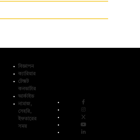
বিজ্ঞাপন
ক্যারিয়ার
টেক্সট
অনুসরণ করুন
কনভার্টার
আর্কাইভ
নামাজ,
সেহরি,
ইফতারের
সময়