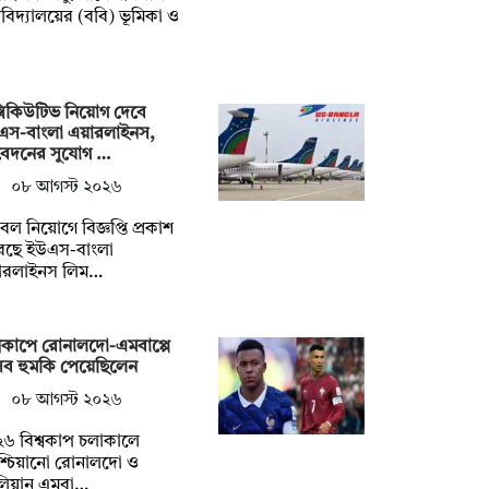
্ববিদ্যালয়ের (ববি) ভূমিকা ও
সিকিউটিভ নিয়োগ দেবে
এস-বাংলা এয়ারলাইনস,
েদনের সুযোগ …
০৮ আগস্ট ২০২৬
ল নিয়োগে বিজ্ঞপ্তি প্রকাশ
েছে ইউএস-বাংলা
ারলাইনস লিম…
্বকাপে রোনালদো-এমবাপ্পে
সব হুমকি পেয়েছিলেন
০৮ আগস্ট ২০২৬
৬ বিশ্বকাপ চলাকালে
িশ্চিয়ানো রোনালদো ও
লিয়ান এমবা…