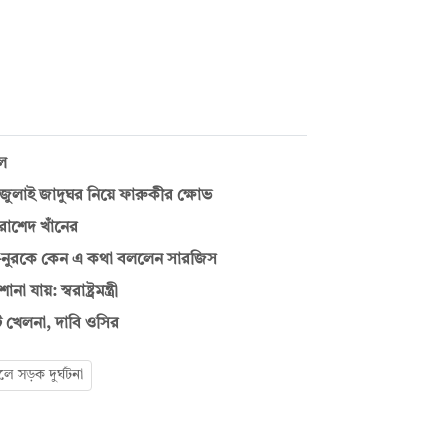
ুল
াই জাদুঘর নিয়ে ফারুকীর ক্ষোভ
রাশেদ খাঁনের
—নুরকে কেন এ কথা বললেন সারজিস
য়: স্বরাষ্ট্রমন্ত্রী
ি খেলনা, দাবি ওসির
াইলে সড়ক দুর্ঘটনা