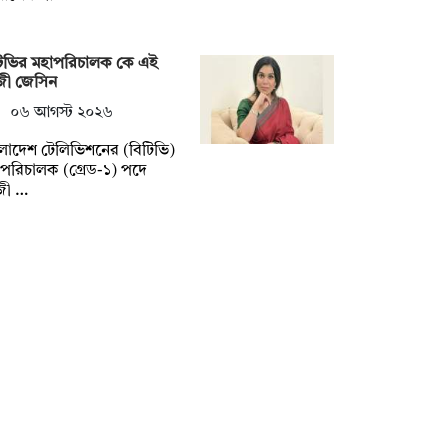
টিভির মহাপরিচালক কে এই
জী জেসিন
০৬ আগস্ট ২০২৬
লাদেশ টেলিভিশনের (বিটিভি)
পরিচালক (গ্রেড-১) পদে
জী …