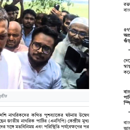
রক্
বা
৫৭% 
অপ
গুঁ
দে
স্ব
কর
বা
ৃহীত
পাক
স্প
াদেশি নাগরিকদের কথিত পুশব্যাকের ঘটনায় উদ্বেগ
 জাতীয় নাগরিক পার্টির (এনসিপি) কেন্দ্রীয় মুখ্য
বা
য়দের সঙ্গে মতবিনিময় এবং পরিস্থিতি পর্যবেক্ষণের পর
আন্