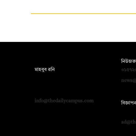
সম্পাদক:
নিউজরু
মাহবুব রনি
০১৫৭২
দ্য ডেইলি ক্যাম্পাস, দ্বিতীয় তলা, হাসান
news@
হোল্ডিংস, ৫২/১ নিউ ইস্কাটন রোড, ঢাকা
১০০০
info@thedailycampus.com
বিজ্ঞাপ
০১৭১২
ad@th