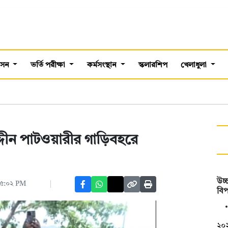
শাসন
ভর্তি পরীক্ষা
কর্মসংস্থান
স্কলারশিপ
খেলাধুলা
দ্দীন পাটওয়ারীর গাড়িবহরে
উচ্চ
০৫:০২ PM
বিপ
২০