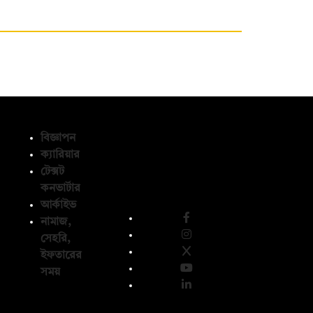
বিজ্ঞাপন
ক্যারিয়ার
টেক্সট
অনুসরণ করুন
কনভার্টার
আর্কাইভ
নামাজ,
সেহরি,
ইফতারের
সময়