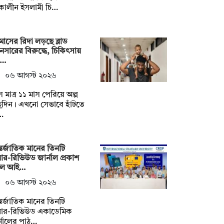
কালীন ইসলামী চি…
মাসের রিদা লড়ছে ব্লাড
ানসারের বিরুদ্ধে, চিকিৎসায়
য়…
০৬ আগস্ট ২০২৬
 মাত্র ১১ মাস পেরিয়ে অল্প
ুদিন। এখনো সেভাবে হাঁটতে
…
তর্জাতিক মানের তিনটি
়ার-রিভিউড জার্নাল প্রকাশ
ল আই…
০৬ আগস্ট ২০২৬
তর্জাতিক মানের তিনটি
য়ার-রিভিউড একাডেমিক
্নালের পাঠ…