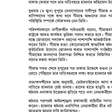
ঢাকায় ফেরার পথে তার গাড়িবহরে হামলার অভিযোগ উ
বুধবার (৩ জুন) দুপুরে বেনাপোলের সাদীপুর সীমান্ত এল
বাসিন্দাদের সঙ্গে কথা বলে সীমান্ত অঞ্চলের নানা স
পরিস্থিতি সম্পর্কে খোঁজখবর নেন তিনি।
পরিদর্শনকালে নাসীরুদ্দীন পাটওয়ারী বলেন, সীমান্ত
রাষ্ট্রকে আরও কার্যকর ভূমিকা পালন করতে হবে। সীমান্
বন্ধে জোরালো পদক্ষেপ গ্রহণের পাশাপাশি আন্তর্জাতি
করেন তিনি। সীমান্ত হত্যা কোনোভাবেই স্বাভাবিক ঘটন
কূটনৈতিক উদ্যোগ জোরদার করার পাশাপাশি সংশ্লিষ
সীমান্তের জনগণের নিরাপত্তা নিশ্চিত করতে বিজিবির
বলেও মন্তব্য করেন তিনি।
সীমান্ত সফর শেষে দুপুরের পর ঢাকার উদ্দেশে রওনা
মোড়ে পৌঁছালে তার গাড়িবহরকে লক্ষ্য করে হামলার ঘ
প্রত্যক্ষদর্শীদের ভাষ্য অনুযায়ী, মোটরসাইকেলে আ
গাড়িতে হামলার চেষ্টা চালায়। তাদের হাতে হাতুড়ি ও
ঘটনায় এলাকায় উত্তেজনা ছড়িয়ে পড়ে এবং নেতাকর্মীদের ম
ঘটনার পরপরই আইনশৃঙ্খলা রক্ষাকারী বাহিনীর সদস্যরা
করেন। হামলার ঘটনায় এনসিপির নেতাকর্মীরা তীব্র প্
আওতায় আনার দাবি জানিয়েছেন।