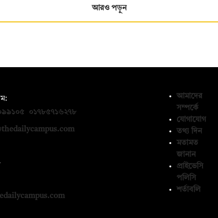
আরও পড়ুন
আমাদের
ম:
সম্পর্কে
০৯৯১০৫
,
০১৭৮৫৭১৬২৭৮
যোগাযোগ
thedailycampus.com
তথ্য দিন
মতামত
জানান
ন
প্রাইভেসি
পলিসি
১৩৬৫৯৩
শর্তাবলি
edailycampus.com