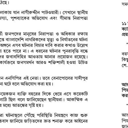
ঠেছে।
সম
াকায় যান নাসীরুদ্দীন পাটওয়ারী। সেখানে স্থানীয়
মস্যা, পুশব্যাকের অভিযোগ এবং সীমান্ত নিরাপত্তা
১১ 
ক্য
বর্তী জনপদের মানুষের নিরাপত্তা ও অধিকার রক্ষায়
প্র
তে বাংলাদেশি নাগরিকদের মৃত্যু ও নির্যাতনের ঘটনা
ক অঙ্গনে এসব ঘটনার বিচার দাবি করার কথাও উল্লেখ
া হতে পারে না। এ ধরনের ঘটনার পুনরাবৃত্তি বন্ধে
বয়স
্টদের জবাবদিহির আওতায় আনার প্রয়োজন রয়েছে।
কিছ
 কার্যক্রমে জনসমর্থন আরও শক্তিশালী হওয়া উচিত
শে
 দেন এনসিপির এই নেতা। তবে বেনাপোলের সাদীপুর
টনা ঘটে বলে অভিযোগ করা হয়।
আন্
পিয
সা কয়েকজন ব্যক্তি বহরের দিকে ধেয়ে এসে কয়েকটি
কর
 লাঠি ছিল বলে জানিয়েছেন স্থানীয়রা। আকস্মিক এ
ধ্যে আতঙ্কের সৃষ্টি হয়।
আন্
 ঘটনাস্থলে পৌঁছে পরিস্থিতি নিয়ন্ত্রণে কাজ শুরু
পি
রতিবাদ জানিয়ে জড়িতদের দ্রুত শনাক্ত করে আইনের
জার