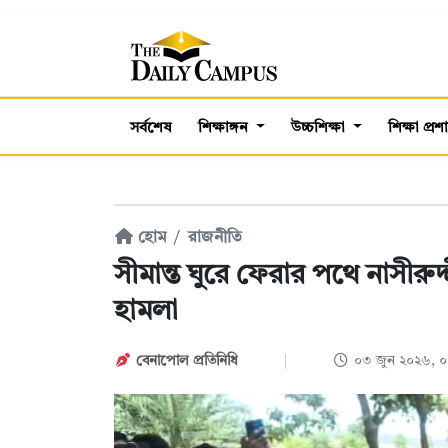
সর্বশেষ
শিক্ষাঙ্গন
উচ্চশিক্ষা
শিক্ষা প্র
হোম
রাজনীতি
সীমান্ত ঘুরে ফেরার পথে নাসীরু
হামলা
বেনাপোল প্রতিনিধি
০৩ জুন ২০২৬, 