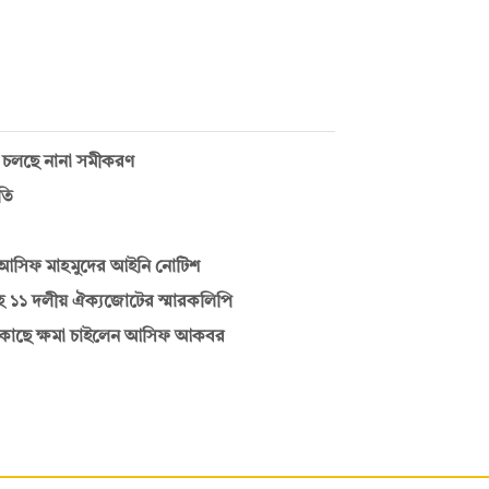
তে চলছে নানা সমীকরণ
তি
 আসিফ মাহমুদের আইনি নোটিশ
ে ১১ দলীয় ঐক্যজোটের স্মারকলিপি
র কাছে ক্ষমা চাইলেন আসিফ আকবর