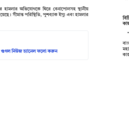
হরে হামলার অভিযোগকে ঘিরে বেনাপোলসহ স্থানীয়
ে। সীমান্ত পরিস্থিতি, পুশব্যাক ইস্যু এবং হামলার
বি
কা
বাং
মহা
গুগল নিউজ চ্যানেল ফলো করুন
কা