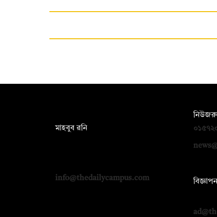
সম্পাদক:
নিউজরু
মাহবুব রনি
০১৫৭২
দ্য ডেইলি ক্যাম্পাস, দ্বিতীয় তলা, হাসান
news@
হোল্ডিংস, ৫২/১ নিউ ইস্কাটন রোড, ঢাকা
১০০০
info@thedailycampus.com
বিজ্ঞাপ
০১৭১২
ad@th