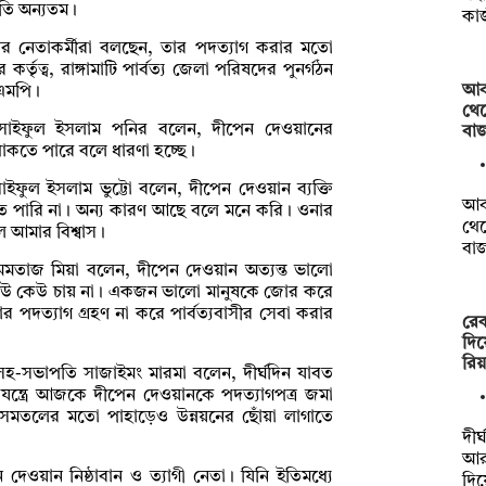
ীতি অন্যতম।
কা
র নেতাকর্মীরা বলছেন, তার পদত্যাগ করার মতো
্তৃত্ব, রাঙ্গামাটি পার্বত্য জেলা পরিষদের পুনর্গঠন
আব
 এমপি।
থেক
সাইফুল ইসলাম পনির বলেন, দীপেন দেওয়ানের
বা
া থাকতে পারে বলে ধারণা হচ্ছে।
ল ইসলাম ভুট্টো বলেন, দীপেন দেওয়ান ব্যক্তি
আব
তে পারি না। অন্য কারণ আছে বলে মনে করি। ওনার
থেক
লে আমার বিশ্বাস।
বা
 মমতাজ মিয়া বলেন, দীপেন দেওয়ান অত্যন্ত ভালো
 কেউ কেউ চায় না। একজন ভালো মানুষকে জোর করে
র পদত্যাগ গ্রহণ না করে পার্বত্যবাসীর সেবা করার
রেক
দিয়
রিয়
-সভাপতি সাজাইমং মারমা বলেন, দীর্ঘদিন যাবত
যন্ত্রে আজকে দীপেন দেওয়ানকে পদত্যাগপত্র জমা
রব সমতলের মতো পাহাড়েও উন্নয়নের ছোঁয়া লাগাতে
দী
আর
েওয়ান নিষ্ঠাবান ও ত্যাগী নেতা। যিনি ইতিমধ্যে
দিয়