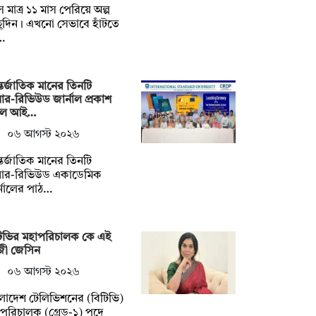
 মাত্র ১১ মাস পেরিয়ে অল্প
ুদিন। এখনো সেভাবে হাঁটতে
…
তর্জাতিক মানের তিনটি
়ার-রিভিউড জার্নাল প্রকাশ
ল আই…
০৬ আগস্ট ২০২৬
তর্জাতিক মানের তিনটি
য়ার-রিভিউড একাডেমিক
্নালের পাঠ…
টিভির মহাপরিচালক কে এই
জী জেসিন
০৬ আগস্ট ২০২৬
লাদেশ টেলিভিশনের (বিটিভি)
পরিচালক (গ্রেড-১) পদে