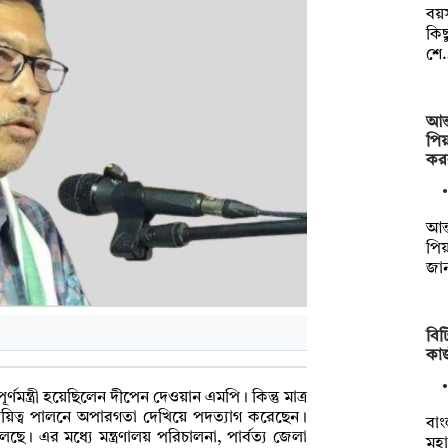
বয়স
কিছ
শে
আন্
পিয
কর
আন্
পি
জার
বি
কা
 পূর্ণমন্ত্রী হয়েছিলেন দীপেন দেওয়ান এমপি। কিন্তু মাত্র
ায়িত্ব পালনে অপারগতা দেখিয়ে পদত্যাগ করেছেন।
বাং
। এর মধ্যে মন্ত্রণালয় পরিচালনা, পার্বত্য জেলা
মহা