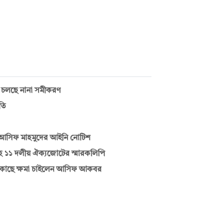
তে চলছে নানা সমীকরণ
তি
 আসিফ মাহমুদের আইনি নোটিশ
ে ১১ দলীয় ঐক্যজোটের স্মারকলিপি
র কাছে ক্ষমা চাইলেন আসিফ আকবর