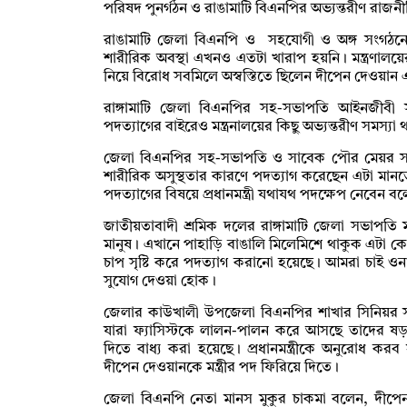
পরিষদ পুনর্গঠন ও রাঙামাটি বিএনপির অভ্যন্তরীণ রাজন
রাঙামাটি জেলা বিএনপি ও সহযোগী ও অঙ্গ সংগঠনে
শারীরিক অবস্থা এখনও এতটা খারাপ হয়নি। মন্ত্রণালয়ের কর
নিয়ে বিরোধ সবমিলে অস্বস্তিতে ছিলেন দীপেন দেওয়ান
রাঙ্গামাটি জেলা বিএনপির সহ-সভাপতি আইনজীবী 
পদত্যাগের বাইরেও মন্ত্রনালয়ের কিছু অভ্যন্তরীণ সমস্য
জেলা বিএনপির সহ-সভাপতি ও সাবেক পৌর মেয়র সাইফু
শারীরিক অসুস্থতার কারণে পদত্যাগ করেছেন এটা মান
পদত্যাগের বিষয়ে প্রধানমন্ত্রী যথাযথ পদক্ষেপ নেবেন ব
জাতীয়তাবাদী শ্রমিক দলের রাঙ্গামাটি জেলা সভাপতি
মানুষ। এখানে পাহাড়ি বাঙালি মিলেমিশে থাকুক এটা
চাপ সৃষ্টি করে পদত্যাগ করানো হয়েছে। আমরা চাই ওনা
সুযোগ দেওয়া হোক।
জেলার কাউখালী উপজেলা বিএনপির শাখার সিনিয়র সহ
যারা ফ্যাসিস্টকে লালন-পালন করে আসছে তাদের ষড়
দিতে বাধ্য করা হয়েছে। প্রধানমন্ত্রীকে অনুরোধ ক
দীপেন দেওয়ানকে মন্ত্রীর পদ ফিরিয়ে দিতে।
জেলা বিএনপি নেতা মানস মুকুর চাকমা বলেন, দীপেন দ