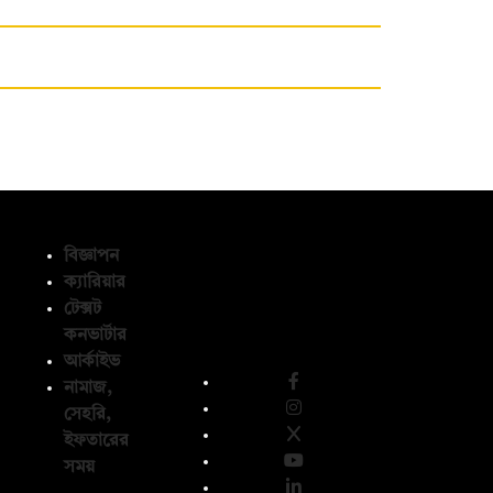
বিজ্ঞাপন
ক্যারিয়ার
টেক্সট
অনুসরণ করুন
কনভার্টার
আর্কাইভ
নামাজ,
সেহরি,
ইফতারের
সময়