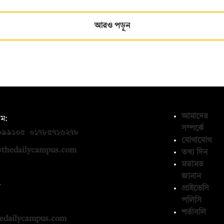
আরও পড়ুন
আমাদের
ম:
সম্পর্কে
০৯৯১০৫
,
০১৭৮৫৭১৬২৭৮
যোগাযোগ
thedailycampus.com
তথ্য দিন
মতামত
জানান
ন
প্রাইভেসি
পলিসি
১৩৬৫৯৩
শর্তাবলি
edailycampus.com