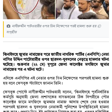
নাসীরুদ্দীন পাটওয়ারীর ওপর ডিম নিক্ষেপের পরই হামলা শুরু হয় ©
সংগৃহীত
ঝিনাইদহে জুমার নামাজের পরে জাতীয় নাগরিক পার্টির (এনসিপি) নেতা
নাসির উদ্দিন পাটোয়ারীর ওপর ছাত্রদল-যুবদলের নেতৃত্বে হামলার ঘটনা
ঘটেছে। শুক্রবার (২২ মে) দুপুরে জেলা কালেক্টর মসজিদে জুমার
নামাজের পর এ ঘটনা ঘটে।
এদিকে এনসিপির এই নেতার ওপর ডিম নিক্ষেপের পরপরই হামলা শুরু
হয় বলে ফেসবুক স্ট্যাটাসে জানান তিনি।
ফেসবুক পোস্টে নাসীরুদ্দীন পাটওয়ারী বলেন, ‘ঝিনাইদহে পূর্বনির্ধারিত
কর্মসূচি অনুযায়ী জেলা প্রশাসকের বাসভবনের ঠিক বিপরীতে পৌর
কালেক্টর জামে মসজিদে জুমআর নামাজ আদায় শেষে বের হওয়ার
পরপরই ছাত্রদল ও যুবদলের নেতাকর্মী পুলিশের উপস্থিতিতেই হামলা