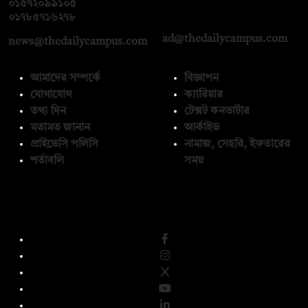
০১৫৭২০৯৯১০৫
,
০১৭১২১৩৬৫৯৩
০১৭৮৫৭১৬২৭৮
ad@thedailycampus.com
news@thedailycampus.com
আমাদের সম্পর্কে
বিজ্ঞাপন
যোগাযোগ
ক্যারিয়ার
তথ্য দিন
টেক্সট কনভার্টার
মতামত জানান
আর্কাইভ
প্রাইভেসি পলিসি
নামাজ, সেহরি, ইফতারের
শর্তাবলি
সময়
অনুসরণ করুন