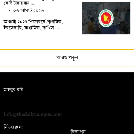
কোটি টাকার ব্যয় …
০৬ আগস্ট ২০২৬
আগামী ২০২৭ শিক্ষাবর্ষে প্রাথমিক,
ইবতেদায়ি, মাধ্যমিক, দাখিল …
আরও পড়ুন
সম্পাদক:
মাহবুব রনি
দ্য ডেইলি ক্যাম্পাস, দ্বিতীয় তলা, হাসান হোল্ডিংস, ৫২/১ নিউ ইস্কাটন
রোড, ঢাকা ১০০০
info@thedailycampus.com
নিউজরুম:
বিজ্ঞাপন