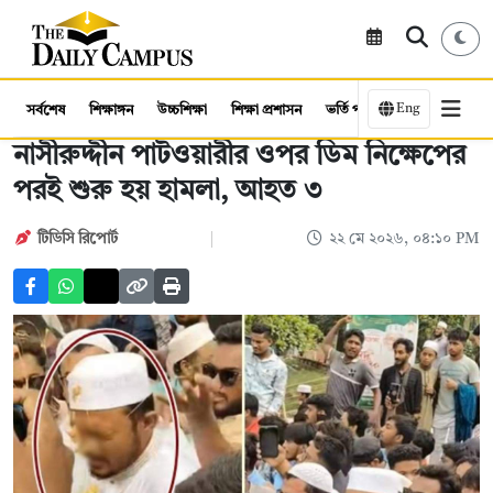
Eng
সর্বশেষ
শিক্ষাঙ্গন
উচ্চশিক্ষা
শিক্ষা প্রশাসন
ভর্তি পরীক্ষা
কর্মসংস্থান
নাসীরুদ্দীন পাটওয়ারীর ওপর ডিম নিক্ষেপের
পরই শুরু হয় হামলা, আহত ৩
টিডিসি রিপোর্ট
২২ মে ২০২৬, ০৪:১০ PM