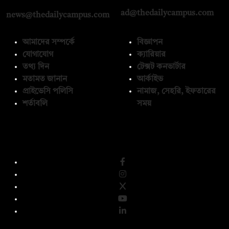
ad@thedailycampus.com
news@thedailycampus.com
আমাদের সম্পর্কে
বিজ্ঞাপন
যোগাযোগ
ক্যারিয়ার
তথ্য দিন
টেক্সট কনভার্টার
মতামত জানান
আর্কাইভ
প্রাইভেসি পলিসি
নামাজ, সেহরি, ইফতারের
শর্তাবলি
সময়
অনুসরণ করুন