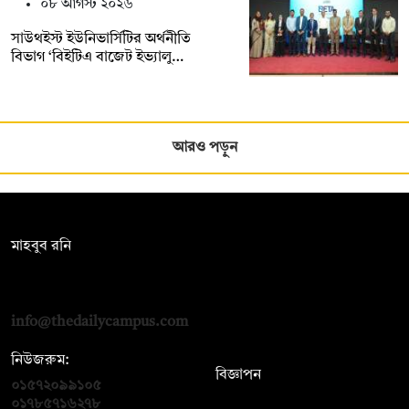
০৮ আগস্ট ২০২৬
সাউথইস্ট ইউনিভার্সিটির অর্থনীতি
বিভাগ ‘বিইটিএ বাজেট ইভ্যালু…
আরও পড়ুন
সম্পাদক:
মাহবুব রনি
দ্য ডেইলি ক্যাম্পাস, দ্বিতীয় তলা, হাসান হোল্ডিংস, ৫২/১ নিউ ইস্কাটন
রোড, ঢাকা ১০০০
info@thedailycampus.com
নিউজরুম:
বিজ্ঞাপন
০১৫৭২০৯৯১০৫
,
০১৭১২১৩৬৫৯৩
০১৭৮৫৭১৬২৭৮