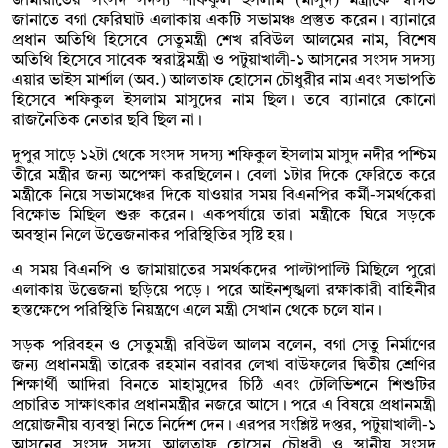
জামায়াতের সংসদ সদস্য শফিকুল ইসলাম (মাসুদ) মন্ত্রীকে স্বাগত
জানাতে বগা ফেরিঘাট এলাকায় একটি সভামঞ্চ প্রস্তুত করেন। ব্যানারে
প্রধান অতিথি হিসেবে সেতুমন্ত্রী শেখ রবিউল আলমের নাম, বিশেষ
অতিথি হিসেবে সাবেক স্বরাষ্ট্রমন্ত্রী ও পটুয়াখালী-১ আসনের সংসদ সদস্য
এয়ার ভাইস মার্শাল (অব.) আলতাফ হোসেন চৌধুরীর নাম এবং সভাপতি
হিসেবে শফিকুল ইসলাম মাসুদের নাম ছিল। তবে ব্যানারে কোনো
রাজনৈতিক নেতার ছবি ছিল না।
দুপুর সাড়ে ১২টা থেকে সংসদ সদস্য শফিকুল ইসলাম মাসুদ নদীর পশ্চিম
তীরে মন্ত্রীর জন্য অপেক্ষা করছিলেন। বেলা ১টার দিকে ফেরিতে করে
মন্ত্রীকে নিয়ে সভামঞ্চের দিকে যাওয়ার সময় বিএনপির কর্মী-সমর্থকেরা
বিক্ষোভ মিছিল শুরু করেন। একপর্যায়ে তারা মন্ত্রীকে ঘিরে সড়কে
অবস্থান নিলে উত্তেজনাকর পরিস্থিতির সৃষ্টি হয়।
এ সময় বিএনপি ও জামায়াতের সমর্থকদের পাল্টাপাল্টি মিছিলে পুরো
এলাকায় উত্তেজনা ছড়িয়ে পড়ে। পরে আইনশৃঙ্খলা রক্ষাকারী বাহিনীর
হস্তক্ষেপে পরিস্থিতি নিয়ন্ত্রণে এলে মন্ত্রী সেখান থেকে চলে যান।
সড়ক পরিবহন ও সেতুমন্ত্রী রবিউল আলম বলেন, বগা সেতু নির্মাণের
জন্য প্রধানমন্ত্রী তারেক রহমান বরাবর লেখা বাউফলের দ্বিতীয় শ্রেণির
শিক্ষার্থী আদিরা বিনতে মাহামুদের চিঠি এবং টেলিভিশনে শিশুটির
প্রচারিত সাক্ষাৎকার প্রধানমন্ত্রীর নজরে আসে। পরে এ বিষয়ে প্রধানমন্ত্রী
প্রয়োজনীয় ব্যবস্থা নিতে নির্দেশ দেন। এরপর সংশ্লিষ্ট দপ্তর, পটুয়াখালী-১
আসনের সংসদ সদস্য আলতাফ হোসেন চৌধুরী ও স্থানীয় সংসদ