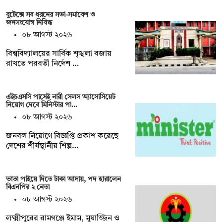
বুটেক্সে সব ধরনের সভা-সমাবেশ ও
জনসংযোগ নিষিদ্ধ
০৮ আগস্ট ২০২৬
বিশ্ববিদ্যালয়ের সার্বিক শৃঙ্খলা বজায়
রাখতে পরবর্তী নির্দেশ …
এইচএসসি পাসেই নারী সেলস অ্যাসোসিয়েট
নিয়োগ দেবে মিনিস্টার পা…
০৮ আগস্ট ২০২৬
জনবল নিয়োগে বিজ্ঞপ্তি প্রকাশ করেছে
দেশের শীর্ষস্থানীয় শিল্প…
ভাতা পাইয়ে দিতে টাকা আদায়, পদ হারালেন
বিএনপির ২ নেতা
০৮ আগস্ট ২০২৬
লক্ষ্মীপুরের রামগঞ্জে ইমাম, মুয়াজ্জিন ও