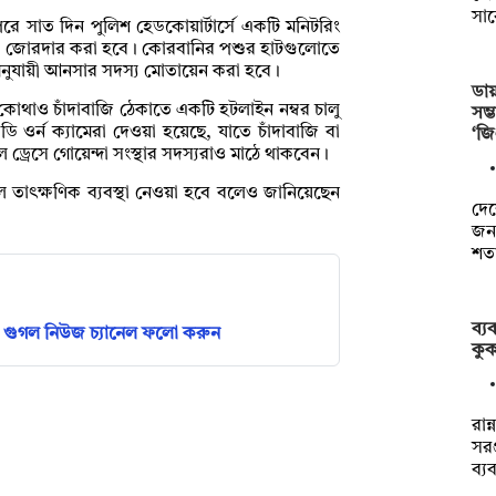
সা
 পরে সাত দিন পুলিশ হেডকোয়ার্টার্সে একটি মনিটরিং
যবস্থা জোরদার করা হবে। কোরবানির পশুর হাটগুলোতে
নুযায়ী আনসার সদস্য মোতায়েন করা হবে।
ডায়
কোথাও চাঁদাবাজি ঠেকাতে একটি হটলাইন নম্বর চালু
সম
ি ওর্ন ক্যামেরা দেওয়া হয়েছে, যাতে চাঁদাবাজি বা
‘জ
ড্রেসে গোয়েন্দা সংস্থার সদস্যরাও মাঠে থাকবেন।
তাৎক্ষণিক ব্যবস্থা নেওয়া হবে বলেও জানিয়েছেন
দেশ
জনগ
শত
ব্য
গুগল নিউজ চ্যানেল ফলো করুন
কুক
রান
সরঞ
ব্য