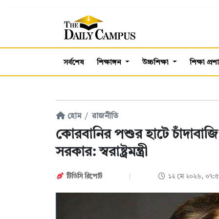
সর্বশেষ
শিক্ষাঙ্গন
উচ্চশিক্ষা
শিক্ষা প্র
হোম
রাজনীতি
কোরবানির পশুর হাটে চাঁদাবাজ
সরকার: স্বরাষ্ট্রমন্ত্রী
টিডিসি রিপোর্ট
১২ মে ২০২৬, ০৭: