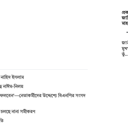
প্র
জা
মা
জাত
মুখ
ভূঁ
ন নাহিদ ইসলাম
বে নাঈম-নিলয়
েলবেন’—নেতাকর্মীদের উদ্দেশ্যে বিএনপির সংসদ
তে চলছে নানা সমীকরণ
তি