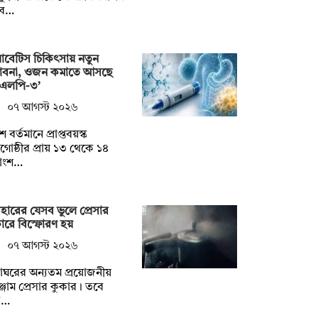
বে…
াবেটিস চিকিৎসায় নতুন
্ভাবনা, ওজন কমাতে আসছে
িএলপি-৩’
০৭ আগস্ট ২০২৬
ে বর্তমানে প্রাপ্তবয়স্ক
োষ্ঠীর প্রায় ১৩ থেকে ১৪
াংশ…
বহারের যেসব ভুলে প্রেসার
ারে বিস্ফোরণ হয়
০৭ আগস্ট ২০২৬
্নাঘরের অন্যতম প্রয়োজনীয়
্জাম প্রেসার কুকার। তবে
ব…