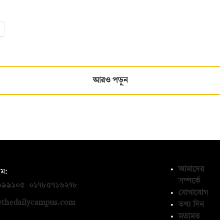
আরও পড়ুন
আমাদের
ম:
সম্পর্কে
০৯৯১০৫
,
০১৭৮৫৭১৬২৭৮
যোগাযোগ
thedailycampus.com
তথ্য দিন
মতামত