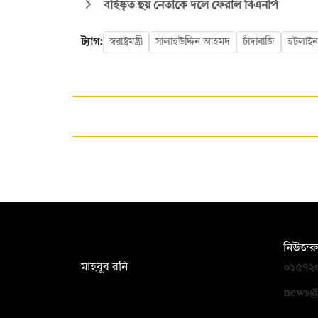
বহিষ্কৃত ছয় নেতাকে দলে ফেরাল বিএনপি
ট্যাগ:
স্বরাষ্ট্রমন্ত্রী
সালাহউদ্দিন আহমদ
চাঁদাবাজি
হটলাইন
সম্পাদক:
নিউজরু
মাহবুব রনি
০১৫৭২
দ্য ডেইলি ক্যাম্পাস, দ্বিতীয় তলা, হাসান
news@
হোল্ডিংস, ৫২/১ নিউ ইস্কাটন রোড, ঢাকা
১০০০