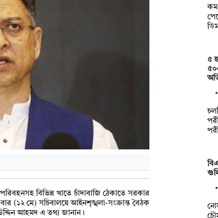
কম 
পেত
ডি
৫ হ
৫০
অত
চল
পরী
পর
বিএ
গুল
রিবহনসহ বিভিন্ন খাতে চাঁদাবাজি ঠেকাতে সরকার
বার (১২ মে) সচিবালয়ে আইনশৃঙ্খলা-সংক্রান্ত বৈঠক
নো
লাহউদ্দিন আহমদ এ তথ্য জানান।
চৌম