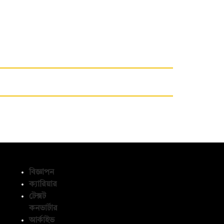
বিজ্ঞাপন
ক্যারিয়ার
টেক্সট
অনুসরণ করুন
কনভার্টার
আর্কাইভ