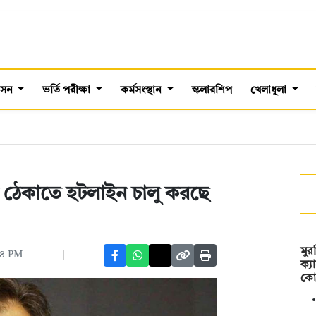
শাসন
ভর্তি পরীক্ষা
কর্মসংস্থান
স্কলারশিপ
খেলাধুলা
ি ঠেকাতে হটলাইন চালু করছে
মু
৫৪ PM
ক্য
কো