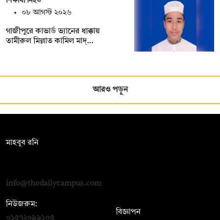
শিক্ষার্থী নিহত
০৮ আগস্ট ২০২৬
গাজীপুরে কাভার্ড ভ্যানের ধাক্কায়
তামীরুল মিল্লাত কামিল মাদ্…
আরও পড়ুন
সম্পাদক:
মাহবুব রনি
দ্য ডেইলি ক্যাম্পাস, দ্বিতীয় তলা, হাসান হোল্ডিংস, ৫২/১ নিউ ইস্কাটন
রোড, ঢাকা ১০০০
info@thedailycampus.com
নিউজরুম:
বিজ্ঞাপন
০১৫৭২০৯৯১০৫
,