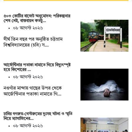
৫০৩ কোটির বাজেট অনুমোদন: পরিকল্পনার
শেষ নেই, বাস্তবায়ন কতটু…
০৮ আগস্ট ২০২৬
দীর্ঘ তিন বছর পর অনুষ্ঠিত চট্টগ্রাম
বিশ্ববিদ্যালয়ের (চবি) স…
আর্জেন্টিনার পতাকা নামাতে গিয়ে বিদ্যুৎস্পৃষ্ট
হয়ে কিশোরের …
০৮ আগস্ট ২০২৬
নওগাঁর মান্দায় গাছের উপর থেকে
আর্জেন্টিনার পতাকা নামাতে গি…
ঢাবির গণরুম-গেস্টরুমের দুঃসহ ঘটনা ও স্মৃতি
নিয়ে ম্যাগাজিনের…
০৮ আগস্ট ২০২৬