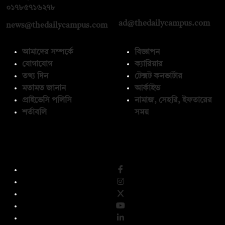
০১৭১২১৩৬৫৯৩
০১৭৮৫৭১৬২৭৮
ad@thedailycampus.com
news@thedailycampus.com
আমাদের সম্পর্কে
বিজ্ঞাপন
যোগাযোগ
ক্যারিয়ার
তথ্য দিন
টেক্সট কনভার্টার
মতামত জানান
আর্কাইভ
প্রাইভেসি পলিসি
নামাজ, সেহরি, ইফতারের
শর্তাবলি
সময়
অনুসরণ করুন