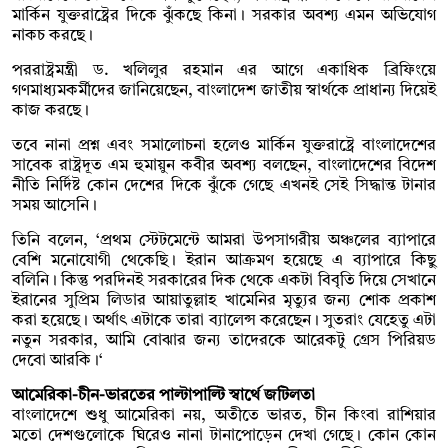
মার্কিন যুক্তরাষ্ট্রের দিকে ঝুঁকছে কিনা। সরকার অবশ্য এমন অভিযোগ
নাকচ করছে।
পররাষ্ট্রমন্ত্রী ড. খলিলুর রহমান এর আগে একাধিক ব্রিফিংয়ে
গণমাধ্যমকর্মীদের জানিয়েছেন, বাংলাদেশ জাতীয় স্বার্থকে প্রাধান্য দিয়েই
কাজ করছে।
তবে নানা প্রশ্ন এবং সমালোচনা হলেও মার্কিন যুক্তরাষ্ট্রে বাংলাদেশের
সাবেক রাষ্ট্রদূত এম হুমায়ুন কবীর অবশ্য বলছেন, বাংলাদেশের বিদেশ
নীতি নির্দিষ্ট কোন দেশের দিকে ঝুঁকে গেছে এখনই সেই সিদ্ধান্ত টানার
সময় আসেনি।
তিনি বলেন, ‘প্রথম স্টেটমেন্টে আমরা উপসাগরীয় অঞ্চলের ব্যাপারে
বেশি মনোযোগী থেকেছি। ইরান আক্রমণ হয়েছে এ ব্যাপারে কিছু
বলিনি। কিন্তু পরদিনই সরকারের দিক থেকে একটা বিবৃতি দিয়ে সেখানে
ইরানের সুপ্রিম লিডার আয়াতুল্লাহ খামেনির মৃত্যুর জন্য শোক প্রকাশ
করা হয়েছে। অর্থাৎ এটাকে তারা ব্যালেন্স করেছেন। সুতরাং যেহেতু এটা
নতুন সরকার, আমি বোঝার জন্য তাদেরকে আরেকটু গ্রেস পিরিয়ড
দেবো আরকি।‘
আমেরিকা-চীন-ভারতের পাল্টাপাল্টি স্বার্থে জটিলতা
বাংলাদেশে শুধু আমেরিকা নয়, অতীতে ভারত, চীন কিংবা রাশিয়ার
মতো দেশগুলোকে ঘিরেও নানা টানাপোড়েন দেখা গেছে। কোন কোন