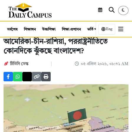
Eng
সর্বশেষ
শিক্ষাঙ্গন
উচ্চশিক্ষা
শিক্ষা প্রশাসন
ভর্তি পরীক্ষা
কর্মসংস্থান
আমেরিকা-চীন-রাশিয়া, পররাষ্ট্রনীতিতে
কোনদিকে ঝুঁকছে বাংলাদেশ?
টিডিসি ডেস্ক
০৫ এপ্রিল ২০২৬, ০৮:৩১ AM