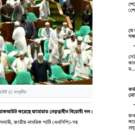
শের
(শে
যে 
সফ
সেউ
কার
ম…
কর্
কআউট © সংগৃহীত
নোয়
 ওয়াকআউট করেছে জামায়াত নেতৃত্বাধীন বিরোধী দল।
জনব
করে
সলামী, জাতীয় নাগরিক পার্টি (এনসিপি)-সহ
প্র