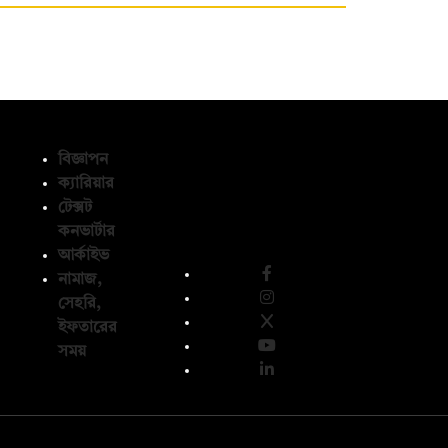
বিজ্ঞাপন
ক্যারিয়ার
টেক্সট
অনুসরণ করুন
কনভার্টার
আর্কাইভ
নামাজ,
সেহরি,
ইফতারের
সময়