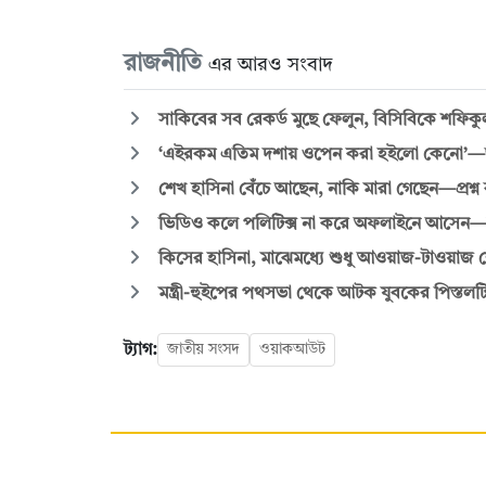
রাজনীতি
এর আরও সংবাদ
সাকিবের সব রেকর্ড মুছে ফেলুন, বিসিবিকে শফিক
‘এইরকম এতিম দশায় ওপেন করা হইলো কেনো’—জুল
শেখ হাসিনা বেঁচে আছেন, নাকি মারা গেছেন—প্রশ্ন 
ভিডিও কলে পলিটিক্স না করে অফলাইনে আসেন
কিসের হাসিনা, মাঝেমধ্যে শুধু আওয়াজ-টাওয়াজ শোনা যা
মন্ত্রী-হুইপের পথসভা থেকে আটক যুবকের পিস্তলট
ট্যাগ:
জাতীয় সংসদ
ওয়াকআউট