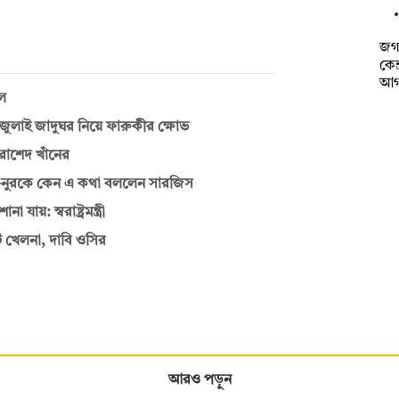
জগন
কেন
আগ
ুল
াই জাদুঘর নিয়ে ফারুকীর ক্ষোভ
রাশেদ খাঁনের
—নুরকে কেন এ কথা বললেন সারজিস
য়: স্বরাষ্ট্রমন্ত্রী
ি খেলনা, দাবি ওসির
আরও পড়ুন