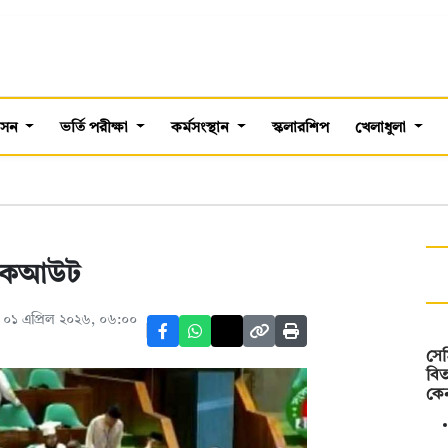
শাসন
ভর্তি পরীক্ষা
কর্মসংস্থান
স্কলারশিপ
খেলাধুলা
য়াকআউট
 ০১ এপ্রিল ২০২৬, ০৬:০০
সেম
বিত
কে