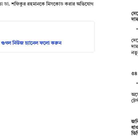
েতা ডা. শফিকুর রহমানকে মিসকোড করার অভিযোগ
দেশ
দা
দে
গুগল নিউজ চ্যানেল ফলো করুন
দা
নতু
৫৪
অস্
টেস
জবি
ধাও
ভি