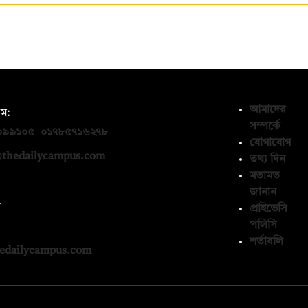
আমাদের
ম:
সম্পর্কে
০৯৯১০৫
,
০১৭৮৫৭১৬২৭৮
যোগাযোগ
thedailycampus.com
তথ্য দিন
মতামত
জানান
ন
প্রাইভেসি
পলিসি
১৩৬৫৯৩
শর্তাবলি
edailycampus.com
© কপিরাইট 2026, দ্য ডেইলি ক্যাম্পাস লিমিটেড