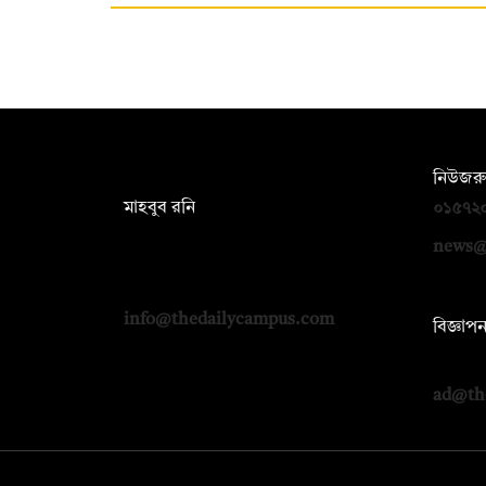
সম্পাদক:
নিউজরু
মাহবুব রনি
০১৫৭২
দ্য ডেইলি ক্যাম্পাস, দ্বিতীয় তলা, হাসান
news@
হোল্ডিংস, ৫২/১ নিউ ইস্কাটন রোড, ঢাকা
১০০০
info@thedailycampus.com
বিজ্ঞাপ
০১৭১২
ad@th