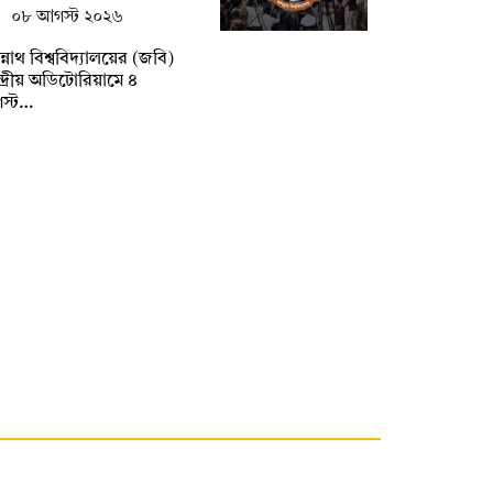
০৮ আগস্ট ২০২৬
্নাথ বিশ্ববিদ্যালয়ের (জবি)
্দ্রীয় অডিটোরিয়ামে ৪
স্ট…