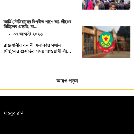
আর্মি স্টেডিয়ামের বিপরীত পাশে আ. লীগের
মিছিলের প্রস্তুতি, অ…
০৭ আগস্ট ২০২৬
রাজধানীর বনানী এলাকায় মশাল
মিছিলের প্রস্তুতির সময় আওয়ামী লী…
আরও পড়ুন
সম্পাদক:
মাহবুব রনি
দ্য ডেইলি ক্যাম্পাস, দ্বিতীয় তলা, হাসান হোল্ডিংস, ৫২/১ নিউ ইস্কাটন
রোড, ঢাকা ১০০০