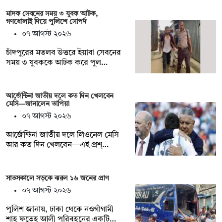
মাদক সেবনের সময় ৩ যুবক আটক,
গণধোলাই দিয়ে পুলিশে সোপর্দ
০৭ আগস্ট ২০২৬
চাঁদপুরের মতলব উত্তরে ইয়াবা সেবনের
সময় ৩ যুবককে আটক করে পুল…
আর্জেন্টিনা জাতীয় দলে কত দিন খেলবেন
মেসি—জানালেন তাপিয়া
০৭ আগস্ট ২০২৬
আর্জেন্টিনা জাতীয় দলে লিওনেল মেসি
আর কত দিন খেলবেন—এই প্রশ্…
সাতসকালে সড়কে ঝরল ১৬ জনের প্রাণ
০৭ আগস্ট ২০২৬
পুলিশ জানায়, ঢাকা থেকে নওগাঁগামী
শাহ ফতেহ আলী পরিবহনের একটি…