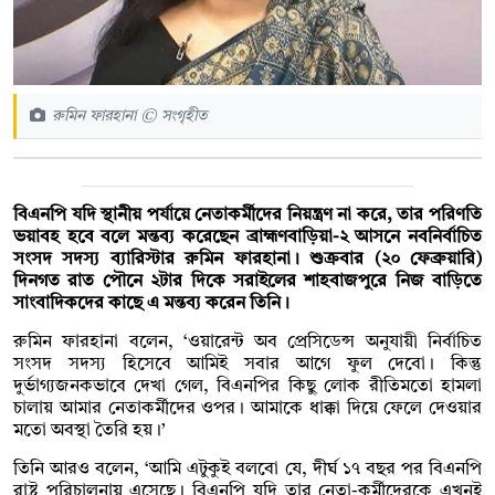
রুমিন ফারহানা © সংগৃহীত
বিএনপি যদি স্থানীয় পর্যায়ে নেতাকর্মীদের নিয়ন্ত্রণ না করে, তার পরিণতি
ভয়াবহ হবে বলে মন্তব্য করেছেন ব্রাহ্মণবাড়িয়া-২ আসনে নবনির্বাচিত
সংসদ সদস্য ব্যারিস্টার রুমিন ফারহানা। শুক্রবার (২০ ফেব্রুয়ারি)
দিনগত রাত পৌনে ২টার দিকে সরাইলের শাহবাজপুরে নিজ বাড়িতে
সাংবাদিকদের কাছে এ মন্তব্য করেন তিনি।
রুমিন ফারহানা বলেন, ‘ওয়ারেন্ট অব প্রেসিডেন্স অনুযায়ী নির্বাচিত
সংসদ সদস্য হিসেবে আমিই সবার আগে ফুল দেবো। কিন্তু
দুর্ভাগ্যজনকভাবে দেখা গেল, বিএনপির কিছু লোক রীতিমতো হামলা
চালায় আমার নেতাকর্মীদের ওপর। আমাকে ধাক্কা দিয়ে ফেলে দেওয়ার
মতো অবস্থা তৈরি হয়।’
তিনি আরও বলেন, ‘আমি এটুকুই বলবো যে, দীর্ঘ ১৭ বছর পর বিএনপি
রাষ্ট্র পরিচালনায় এসেছে। বিএনপি যদি তার নেতা-কর্মীদেরকে এখনই