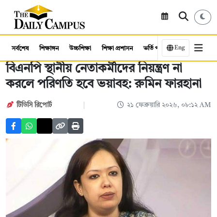
Eng
সর্বশেষ
শিক্ষাঙ্গন
উচ্চশিক্ষা
শিক্ষা প্রশাসন
ভর্তি পরীক্ষা
কর্মসংস্থান
বিএনপি স্থানীয় নেতাকর্মীদের নিয়ন্ত্রণ না
করলে পরিণতি হবে ভয়াবহ: রুমিন ফারহানা
টিডিসি ‍রিপোর্ট
২১ ফেব্রুয়ারি ২০২৬, ০৮:১২ AM