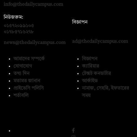
info@thedailycampus.com
নিউজরুম:
বিজ্ঞাপন
০১৫৭২০৯৯১০৫
,
০১৭১২১৩৬৫৯৩
০১৭৮৫৭১৬২৭৮
ad@thedailycampus.com
news@thedailycampus.com
আমাদের সম্পর্কে
বিজ্ঞাপন
যোগাযোগ
ক্যারিয়ার
তথ্য দিন
টেক্সট কনভার্টার
মতামত জানান
আর্কাইভ
প্রাইভেসি পলিসি
নামাজ, সেহরি, ইফতারের
শর্তাবলি
সময়
অনুসরণ করুন