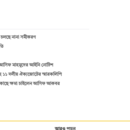
তে চলছে নানা সমীকরণ
তি
 আসিফ মাহমুদের আইনি নোটিশ
ে ১১ দলীয় ঐক্যজোটের স্মারকলিপি
র কাছে ক্ষমা চাইলেন আসিফ আকবর
আরও পড়ুন