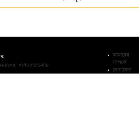
আমাদের
ম:
সম্পর্কে
০৯৯১০৫
,
০১৭৮৫৭১৬২৭৮
যোগাযোগ
thedailycampus.com
তথ্য দিন
মতামত
জানান
ন
প্রাইভেসি
পলিসি
১৩৬৫৯৩
শর্তাবলি
edailycampus.com