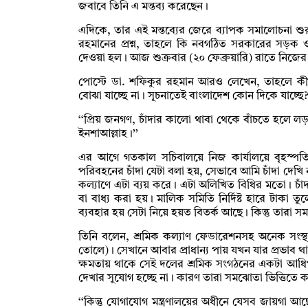
জবাবে তিনি এ মন্তব্য করেছেন।
এদিকে, তার এই মন্তব্যের জেরে ব্যাপক সমালোচনা শ
রহমানের প্রশ্ন, তাহলে কি নবগঠিত সরকারের সড়ক ও স
দেওয়া হল। আজ শুক্রবার (২০ ফেব্রুয়ারি) রাতে নিজের 
পোস্টে ডা. শফিকুর রহমান আরও লেখেন, তাহলে কীভাব
বোঝা যাচ্ছে না। সূচনাতেই বাংলাদেশ কোন দিকে যাচ্ছে
‘‘প্রিয় জনগণ, চাঁদার কালো থাবা থেকে বাঁচতে হলে 
ইনশাআল্লাহ।’’
এর আগে গতকাল সচিবালয়ে নিজ কার্যালয়ে বৃহস্পতি
পরিবহনের চাঁদা যেটা বলা হয়, সেভাবে আমি চাঁদা দেখি
কল্যাণে এটা ব্যয় করে। এটা অলিখিত বিধির মতো। চাঁ
বা বাধ্য করা হয়। মালিক সমিতি নির্দিষ্ট হারে টাকা ত
ব্যবহার হয় সেটা নিয়ে হয়ত বিতর্ক আছে। কিন্তু তারা
তিনি বলেন, শ্রমিক কল্যাণ ফেডারেশনসহ অনেক সংস্
তোলে)। সেখানে আবার প্রাধান্য পায় যখন যার প্রভাব 
ক্ষমতায় থাকে সেই দলের শ্রমিক সংগঠনের একটা আধিপ
দেখার সুযোগ হচ্ছে না। কারণ তারা সমঝোতা ভিত্তিতে 
‘‘কিন্তু যোগাযোগ মন্ত্রণালয়ের অধীনে যেসব জায়গা আ