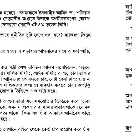
জাব
টেক
ুরু হয়েছে। জামায়াতে ইসলামীর আমির ডা. শফিকুর
ঘো
েতুমন্ত্রীর মাধ্যমে চাঁদাকে জাতীয়করণের ঘোষণা
ফেসবুকে পোস্টে এই প্রশ্ন তুলেন তিনি।
ে দুর্নীতির টুটি চেপে ধরা হবে? ব্যাকরণ কিছুই
‎‎জ
?
(জা
পু
লড়তে হবে। এ লড়াইয়ে আপনাদের সঙ্গে আমরা আছি,
বার মন্ত্রী শেখ রবিউল আলম বলেছিলেন, সড়কে
আগা
 না। মালিক সমিতি, শ্রমিক সমিতি আছে, তারা তাদের
মুদ
দা আমি সেটাকে বলতে চাই, যেটা কেউ দিতে চায় না
ুলে মালিকদের কল্যাণে ব্যবহার করতে চায়। কতটুকু
 সমঝোতার ভিত্তিতে এ কাজটা করে।
আগা
থা আছে। তারা এটা সমঝোতার ভিত্তিতে করে (টাকা
প্র
থাকে, এমন মালিকদের বা দলের প্রভাব থাকে। যে দল
দা
ত্য থাকে। কিন্তু এটা চাঁদা আকারে আমাদের কাছে
করছে।
জুলা
ছে সেখানে বাইরে থেকে কেউ চাপ প্রয়োগ করে চাঁদা