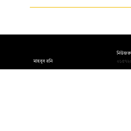
সম্পাদক:
নিউজরু
মাহবুব রনি
০১৫৭২
দ্য ডেইলি ক্যাম্পাস, দ্বিতীয় তলা, হাসান
news@
হোল্ডিংস, ৫২/১ নিউ ইস্কাটন রোড, ঢাকা
১০০০
info@thedailycampus.com
বিজ্ঞাপ
০১৭১২
ad@th