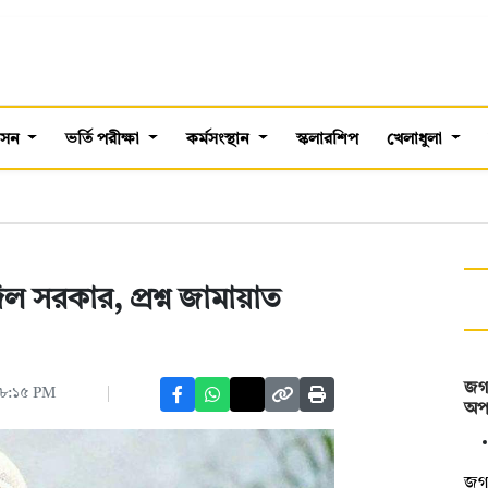
শাসন
ভর্তি পরীক্ষা
কর্মসংস্থান
স্কলারশিপ
খেলাধুলা
ল সরকার, প্রশ্ন জামায়াত
জগন
 ০৮:১৫ PM
অপস
জগন