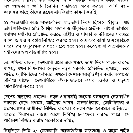
অনেকেই শাহাদাত বরণ করেন। বাংলা ভাষার মর্যাদা প্রতিষ্ঠায় তাঁদের
এই আত্মত্যাগ জাতি চিরদিন শ্রদ্ধাভরে স্মরণ করবে। আমি মহান
আল্লাহর কাছে তাঁদের রূহের মাগফিরাত কামনা করছি।
২১ ফেব্রুয়ারি আজ আন্তর্জাতিক মাতৃভাষা দিবস হিসেবে স্বীকৃত- এটি
ভাষা শহীদদের প্রতি বৈশ্বিক সম্মান ও স্বীকৃতির প্রতীক। বাংলা ভাষাকে
যথাযথ মর্যাদায় প্রতিষ্ঠিত করতে রাষ্ট্রীয় ও সামাজিক জীবনের সর্বস্তরে
বাংলা ভাষার ব্যবহার নিশ্চিত করতে হবে। আমাদের ভাষা ও সংস্কৃতিকে
সম্প্রসারণ ও সুরক্ষিত রাখতে সচেষ্ট হতে হবে। তবেই ভাষা আন্দোলনের
শহীদদের স্বপ্ন বাস্তবায়িত হবে।
ডা. শফিক বলেন, দেশবাসী এমন এক সময়ে ভাষা দিবস পালন করতে
যাচ্ছে, যখন বিএনপির নেতৃত্বে নতুন সরকার প্রতিষ্ঠিত হয়েছে। তবে
পতিত ফ্যাসিবাদের দোসররা এখনো দেশকে অস্থিতিশীল করার অপচেষ্টা
চালিয়ে যাচ্ছে। দেশবাসীকে ঐক্যবদ্ধভাবে এসব চক্রান্ত ও ষড়যন্ত্র
মোকাবিলা করতে হবে।
দেশের মানুষের প্রত্যাশা- নতুন প্রধানমন্ত্রী তারেক রহমানের নেতৃত্বাধীন
সরকার দেশে গণতন্ত্র, আইনের শাসন, মানবাধিকার, ভোটাধিকার ও
মতপ্রকাশের স্বাধীনতা নিশ্চিত করবে। জনগণ যেন জানমাল ও ইজ্জত-
আব্রুর নিরাপত্তা বজায় রেখে নির্বিঘ্নে চলাফেরা করতে পারে, সে
পরিবেশ নিশ্চিত করাও সরকারের দায়িত্ব।
বিবৃতিতে তিনি ২১ ফেব্রুয়ারি ‘আন্তর্জাতিক মাতৃভাষা ও মহান শহীদ