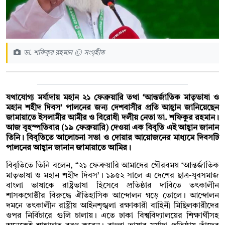
ডা. শফিকুর রহমান © সংগৃহীত
যথাযোগ্য মর্যাদায় মহান ২১ ফেব্রুয়ারি তথা ‘আন্তর্জাতিক মাতৃভাষা ও
মহান শহীদ দিবস’ পালনের জন্য দেশবাসীর প্রতি আহ্বান জানিয়েছেন
জামায়াতে ইসলামীর আমীর ও বিরোধী দলীয় নেতা ডা. শফিকুর রহমান।
আজ বৃহস্পতিবার (১৯ ফেব্রুয়ারি) দেওয়া এক বিবৃতি এই আহ্বান জানান
তিনি। বিবৃতিতে আলোচনা সভা ও দোয়ার আয়োজনের মাধ্যমে দিবসটি
পালনের আহ্বান জানান জামায়াতে আমির।
বিবৃতিতে তিনি বলেন, “২১ ফেব্রুয়ারি আমাদের গৌরবময় ‘আন্তর্জাতিক
মাতৃভাষা ও মহান শহীদ দিবস’। ১৯৫২ সালে এ দেশের ছাত্র-যুবসমাজ
বাংলা ভাষাকে রাষ্ট্রভাষা হিসেবে প্রতিষ্ঠার দাবিতে তৎকালীন
শাসকগোষ্ঠীর বিরুদ্ধে ঐতিহাসিক আন্দোলন গড়ে তোলে। আন্দোলন
দমনে তৎকালীন রাষ্ট্রীয় আইনশৃঙ্খলা রক্ষাকারী বাহিনী মিছিলকারীদের
ওপর নির্বিচারে গুলি চালায়। এতে ঢাকা বিশ্ববিদ্যালয়ের শিক্ষার্থীসহ