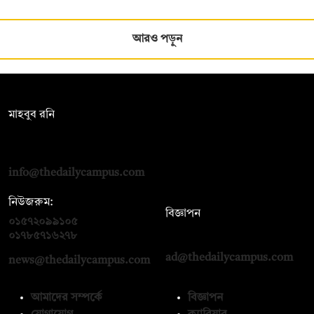
আরও পড়ুন
সম্পাদক:
মাহবুব রনি
দ্য ডেইলি ক্যাম্পাস, দ্বিতীয় তলা, হাসান হোল্ডিংস, ৫২/১ নিউ ইস্কাটন
রোড, ঢাকা ১০০০
info@thedailycampus.com
নিউজরুম:
বিজ্ঞাপন
০১৫৭২০৯৯১০৫
,
০১৭১২১৩৬৫৯৩
০১৭৮৫৭১৬২৭৮
ad@thedailycampus.com
news@thedailycampus.com
আমাদের সম্পর্কে
বিজ্ঞাপন