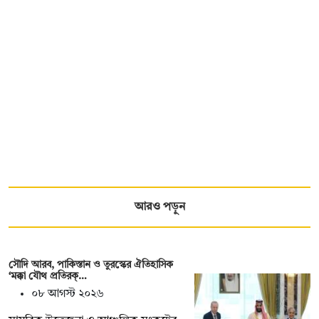
আরও পড়ুন
সৌদি আরব, পাকিস্তান ও তুরস্কের ঐতিহাসিক
‘মক্কা যৌথ প্রতিরক্…
০৮ আগস্ট ২০২৬