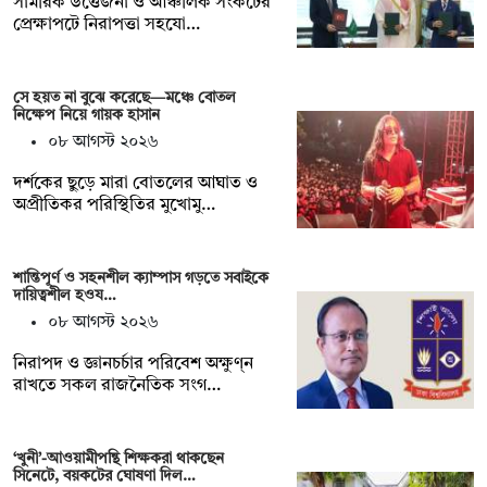
সামরিক উত্তেজনা ও আঞ্চলিক সংকটের
প্রেক্ষাপটে নিরাপত্তা সহযো…
সে হয়ত না ‍বুঝে করেছে—মঞ্চে বোতল
নিক্ষেপ নিয়ে গায়ক হাসান
০৮ আগস্ট ২০২৬
দর্শকের ছুড়ে মারা বোতলের আঘাত ও
অপ্রীতিকর পরিস্থিতির মুখোমু…
শান্তিপূর্ণ ও সহনশীল ক্যাম্পাস গড়তে সবাইকে
দায়িত্বশীল হওয…
০৮ আগস্ট ২০২৬
নিরাপদ ও জ্ঞানচর্চার পরিবেশ অক্ষুণ্ন
রাখতে সকল রাজনৈতিক সংগ…
‘খুনী’-আওয়ামীপন্থি শিক্ষকরা থাকছেন
সিনেটে, বয়কটের ঘোষণা দিল…