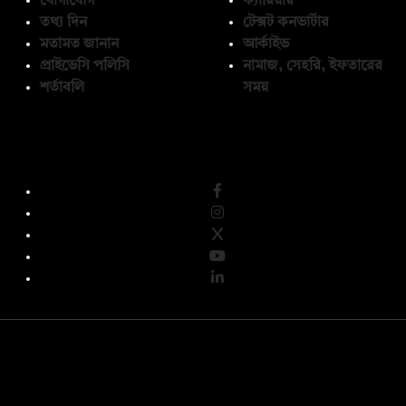
যোগাযোগ
ক্যারিয়ার
তথ্য দিন
টেক্সট কনভার্টার
মতামত জানান
আর্কাইভ
প্রাইভেসি পলিসি
নামাজ, সেহরি, ইফতারের
শর্তাবলি
সময়
অনুসরণ করুন
© কপিরাইট 2026, দ্য ডেইলি ক্যাম্পাস লিমিটেড