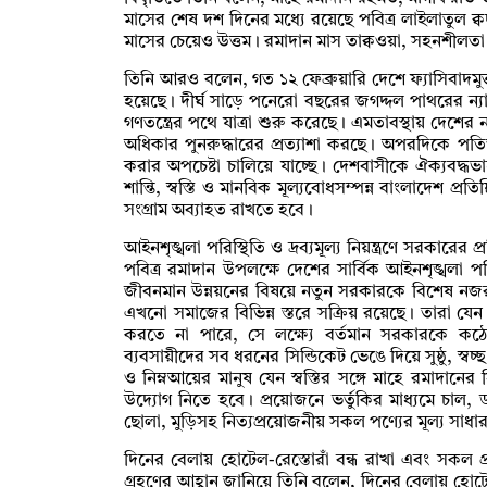
মাসের শেষ দশ দিনের মধ্যে রয়েছে পবিত্র লাইলাতুল ক
মাসের চেয়েও উত্তম। রমাদান মাস তাক্বওয়া, সহনশীলতা চর
তিনি আরও বলেন, গত ১২ ফেব্রুয়ারি দেশে ফ্যাসিবাদমুক্
হয়েছে। দীর্ঘ সাড়ে পনেরো বছরের জগদ্দল পাথরের ন্য
গণতন্ত্রের পথে যাত্রা শুরু করেছে। এমতাবস্থায় দেশ
অধিকার পুনরুদ্ধারের প্রত্যাশা করছে। অপরদিকে পত
করার অপচেষ্টা চালিয়ে যাচ্ছে। দেশবাসীকে ঐক্যবদ্ধভ
শান্তি, স্বস্তি ও মানবিক মূল্যবোধসম্পন্ন বাংলাদেশ প্র
সংগ্রাম অব্যাহত রাখতে হবে।
আইনশৃঙ্খলা পরিস্থিতি ও দ্রব্যমূল্য নিয়ন্ত্রণে সরকারের 
পবিত্র রমাদান উপলক্ষে দেশের সার্বিক আইনশৃঙ্খলা পরিস্
জীবনমান উন্নয়নের বিষয়ে নতুন সরকারকে বিশেষ নজর 
এখনো সমাজের বিভিন্ন স্তরে সক্রিয় রয়েছে। তারা যেন নিত
করতে না পারে, সে লক্ষ্যে বর্তমান সরকারকে কঠো
ব্যবসায়ীদের সব ধরনের সিন্ডিকেট ভেঙে দিয়ে সুষ্ঠু, স্বচ
ও নিম্নআয়ের মানুষ যেন স্বস্তির সঙ্গে মাহে রমাদা
উদ্যোগ নিতে হবে। প্রয়োজনে ভর্তুকির মাধ্যমে চাল
ছোলা, মুড়িসহ নিত্যপ্রয়োজনীয় সকল পণ্যের মূল্য সাধার
দিনের বেলায় হোটেল-রেস্তোরাঁ বন্ধ রাখা এবং সকল প্রক
গ্রহণের আহ্বান জানিয়ে তিনি বলেন, দিনের বেলায় হোটেল