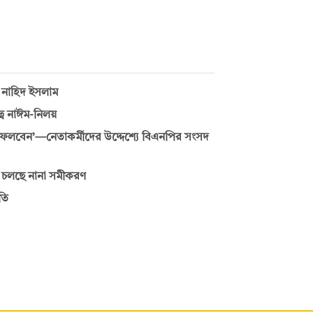
ন নাহিদ ইসলাম
বে নাঈম-নিলয়
েলবেন’—নেতাকর্মীদের উদ্দেশ্যে বিএনপির সংসদ
তে চলছে নানা সমীকরণ
তি