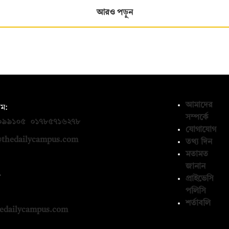
আরও পড়ুন
আমাদের
ম:
সম্পর্কে
০৯৯১০৫
,
০১৭৮৫৭১৬২৭৮
যোগাযোগ
thedailycampus.com
তথ্য দিন
মতামত
জানান
ন
প্রাইভেসি
পলিসি
১৩৬৫৯৩
শর্তাবলি
edailycampus.com