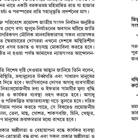
্বদর নামে একটি বরকতময় মহিমান্বিত রাত যা হাজার
্চা ও পরস্পরের প্রতি সহানুভূতি প্রদর্শনের মাস।
তিত
ত পরিবেশে ত্রয়োদশ জাতীয় সংসদ নির্বাচন অনুষ্ঠিত
সংস
ায় চেপে বসা জুলুম-নির্যাতনের অবসান ঘটিয়ে জাতি
ের নাগরিকগণ মৌলিক মানবাধিকারসহ সকল ন্যায়সঙ্গত
িত স্বৈরাচারের দোসররা এখনো দেশকে অস্থিতিশীল
সর
াবে এসব চক্রান্ত ও ষড়যন্ত্র মোকাবিলা করতে হবে।
পুর
তিষ্ঠিত না হওয়া পর্যন্ত আমাদের ন্যায়সংগত আন্দোলন-
জন
প্রতি বিশেষ দৃষ্টি দেওয়ার আহ্বান জানিয়ে তিনি বলেন,
থিতি, দ্রব্যমূল্যের ঊর্ধ্বগতি এবং সাধারণ মানুষের
বগি
দিতে হবে। ফ্যাসিবাদের দোসর অসাধু ব্যবসায়ীরা
রুট
্যপ্রয়োজনীয় দ্রব্য ও ইফতার সামগ্রীর মূল্য বৃদ্ধি
র ও কার্যকর ব্যবস্থা গ্রহণ করতে হবে। অসাধু
্ছ ও পরিকল্পিত বাজারব্যবস্থা গড়ে তুলতে হবে। দরিদ্র
ময়
নের সিয়াম পালন করতে পারে, সে বিষয়েও প্রয়োজনীয়
ভার
, ডাল, তেল, মাছ, গোশত, শাকসবজি, চিনি, খেজুর,
আক
ণ মানুষের ক্রয়ক্ষমতার মধ্যে রাখতে হবে।
ার অশ্লীলতা ও বেহায়াপনা বন্ধে কার্যকর ব্যবস্থা
-রেস্তোরাঁ বন্ধ রাখা এবং সকল প্রকার অশ্লীলতা ও