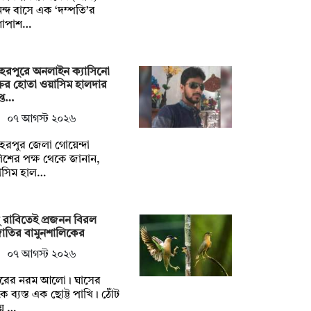
্দ বাসে এক ‘দম্পতি’র
শাপাশ…
েরপুরে অনলাইন ক্যাসিনো
রের হোতা ওয়াসিম হালদার
প্ত…
০৭ আগস্ট ২০২৬
েরপুর জেলা গোয়েন্দা
িশের পক্ষ থেকে জানান,
াসিম হাল…
ু রাবিতেই প্রজনন বিরল
জাতির বামুনশালিকের
০৭ আগস্ট ২০২৬
রের নরম আলো। ঘাসের
কে ব্যস্ত এক ছোট্ট পাখি। ঠোঁট
য়ে …