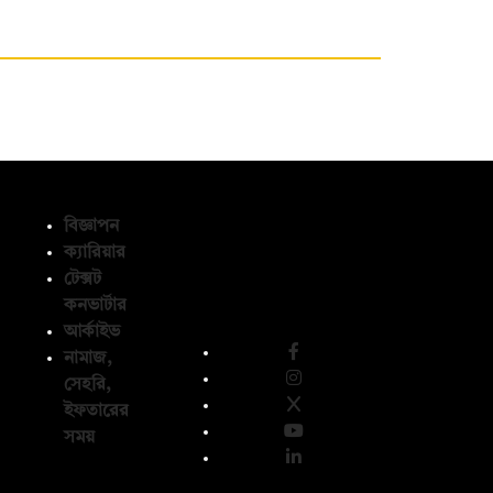
বিজ্ঞাপন
ক্যারিয়ার
টেক্সট
অনুসরণ করুন
কনভার্টার
আর্কাইভ
নামাজ,
সেহরি,
ইফতারের
সময়