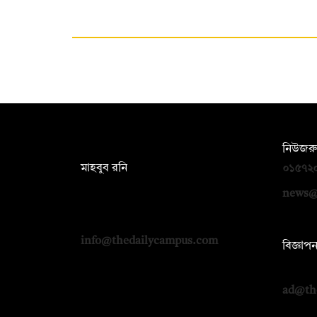
সম্পাদক:
নিউজরু
মাহবুব রনি
০১৫৭২
দ্য ডেইলি ক্যাম্পাস, দ্বিতীয় তলা, হাসান
news@
হোল্ডিংস, ৫২/১ নিউ ইস্কাটন রোড, ঢাকা
১০০০
info@thedailycampus.com
বিজ্ঞাপ
০১৭১২
ad@th