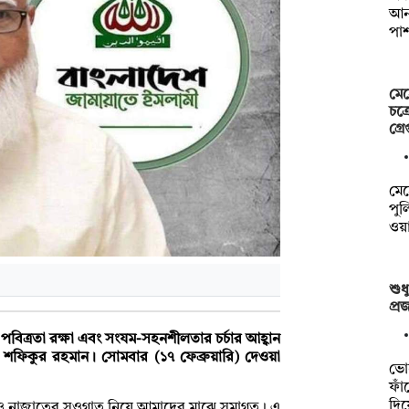
আনন
পা
মেহ
চক্
গ্রে
মেহ
পুল
ওয়
শুধ
প্র
পবিত্রতা রক্ষা এবং সংযম-সহনশীলতার চর্চার আহ্বান
শফিকুর রহমান। সোমবার (১৭ ফেব্রুয়ারি) দেওয়া
ভো
ফাঁ
দি
ত ও নাজাতের সওগাত নিয়ে আমাদের মাঝে সমাগত। এ