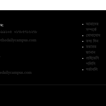
আমাদের
ম:
সম্পর্কে
০৯৯১০৫
,
০১৭৮৫৭১৬২৭৮
যোগাযোগ
thedailycampus.com
তথ্য দিন
মতামত
জানান
ন
প্রাইভেসি
পলিসি
১৩৬৫৯৩
শর্তাবলি
edailycampus.com
© কপিরাইট 2026, দ্য ডেইলি ক্যাম্পাস লিমিটেড