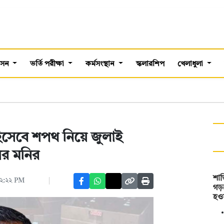
শাসন
ভর্তি পরীক্ষা
কর্মসংস্থান
স্কলারশিপ
খেলাধুলা
হিসেবে শপথ নিয়ে জুলাই
র মনির
শান
 ১২:২২ PM
গড়
হও