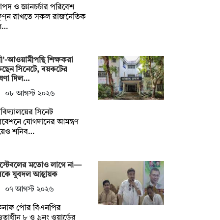
াপদ ও জ্ঞানচর্চার পরিবেশ
ষুণ্ন রাখতে সকল রাজনৈতিক
গ…
নী’-আওয়ামীপন্থি শিক্ষকরা
কছেন সিনেটে, বয়কটের
ষণা দিল…
০৮ আগস্ট ২০২৬
্ববিদ্যালয়ের সিনেট
বেশনে যোগদানের আমন্ত্রণ
য়েও শনিব…
স্টেবলের মতোও লাগে না—
কে যুবদল আহ্বায়ক
০৭ আগস্ট ২০২৬
কনাফ পৌর বিএনপির
াধীন ৮ ও ৯নং ওয়ার্ডের