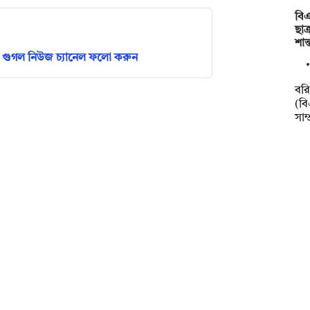
বিএ
ছাত
শান
গুগল নিউজ চ্যানেল ফলো করুন
বর
(বি
সাম্