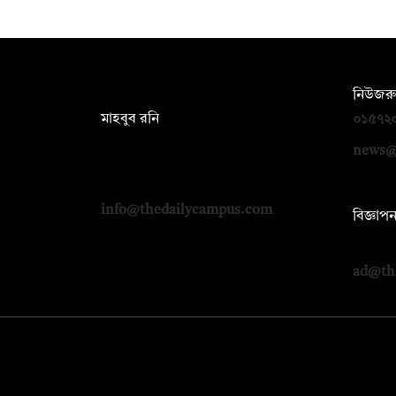
সম্পাদক:
নিউজরু
মাহবুব রনি
০১৫৭২
দ্য ডেইলি ক্যাম্পাস, দ্বিতীয় তলা, হাসান
news@
হোল্ডিংস, ৫২/১ নিউ ইস্কাটন রোড, ঢাকা
১০০০
info@thedailycampus.com
বিজ্ঞাপ
০১৭১২
ad@th