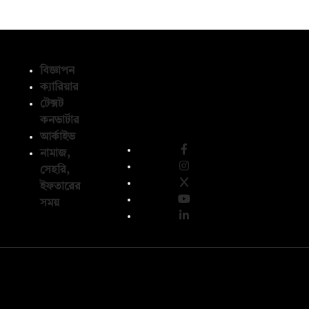
বিজ্ঞাপন
ক্যারিয়ার
টেক্সট
অনুসরণ করুন
কনভার্টার
আর্কাইভ
নামাজ,
সেহরি,
ইফতারের
সময়