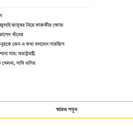
ুল
াই জাদুঘর নিয়ে ফারুকীর ক্ষোভ
রাশেদ খাঁনের
—নুরকে কেন এ কথা বললেন সারজিস
য়: স্বরাষ্ট্রমন্ত্রী
ি খেলনা, দাবি ওসির
আরও পড়ুন