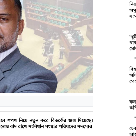
নির
অক্
সং
‘খু
থা
ঘো
বিশ
অধি
পে
কন
ওসি
িসেবে শপথ নিয়ে নতুন করে বিতর্কের জন্ম দিয়েছে।
িলেও বাদ রাখে সংবিধান সংস্কার পরিষদের সদস্যের
টে
আওত