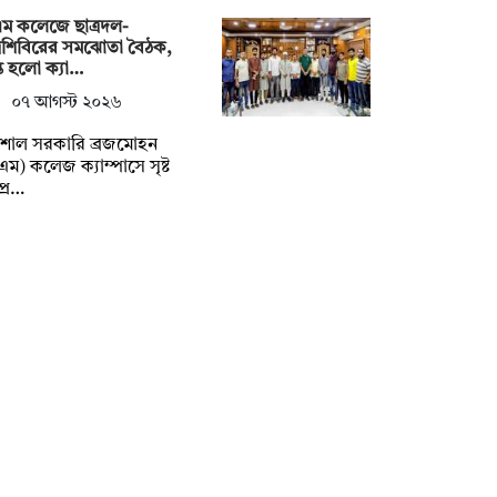
ম কলেজে ছাত্রদল-
্রশিবিরের সমঝোতা বৈঠক,
্ত হলো ক্যা…
০৭ আগস্ট ২০২৬
িশাল সরকারি ব্রজমোহন
এম) কলেজ ক্যাম্পাসে সৃষ্ট
প্র…