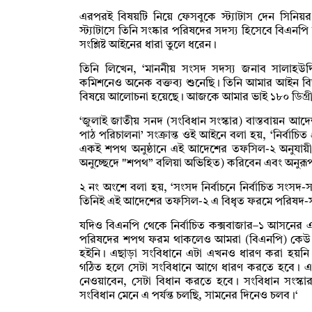
এরপরই বিষয়টি নিয়ে ফেসবুকে স্ট্যাটাস দেন সিনি
স্ট্যাটাসে তিনি সংষ্কার পরিষদের সদস্য হিসেবে বিএনপ
সংশ্লিষ্ট আইনের ধারা তুলে ধরেন।
তিনি লিখেন, ‘মাননীয় সংসদ সদস্য জনাব সালাহউদ্
কমিশনেও অনেক বক্তব্য শুনেছি। তিনি আমার আইন বিভ
বিষয়ে আলোচনা হয়েছে। আজকে আমার ভাই ১৮০ ডিগ্রী 
‘জুলাই জাতীয় সনদ (সংবিধান সংস্কার) বাস্তবায়ন আ
পাঠ পরিচালনা’ সংক্রান্ত ওই আইনে বলা হয়, ‘নির্বাচি
একই শপথ অনুষ্ঠানে এই আদেশের তফসিল-২ অনুযায়ী 
অনুচ্ছেদে "শপথ” বলিয়া অভিহিত) করিবেন এবং অনুরূপ শ
২ নং অংশে বলা হয়, ‘সংসদ নির্বাচনে নির্বাচিত সংসদ-
তিনিই এই আদেশের তফসিল-২ এ বিধৃত ফরমে পরিষদ-স
যদিও বিএনপি থেকে নির্বাচিত কক্সবাজার–১ আসনের এ
পরিষদের শপথ ফরম থাকলেও আমরা (বিএনপি) কেউ সংবি
হইনি। এছাড়া সংবিধানে এটা এখনও ধারণ করা হয়নি।
গঠিত হলে সেটা সংবিধানে আগে ধারণ করতে হবে। এব
নেওয়াবেন, সেটা বিধান করতে হবে। সংবিধান সংস্ক
সংবিধান মেনে এ পর্যন্ত চলছি, সামনের দিনেও চলব।‘