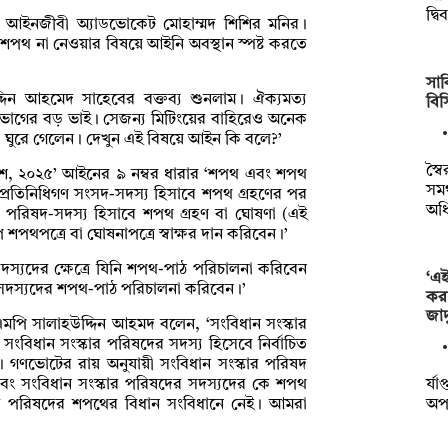
দ্ব
য়র আইনজীবী অ্যাডভোকেট মোহাম্মদ শিশির মনির।
ি শপথ না নেওয়ার বিষয়ে আইনি অবস্থান স্পষ্ট করতে
সাক
দিন আহমেদ সাহেবের বক্তব্য শুনলাম। ঐক্যমত্য
বি
াগের বড় ভাই। সেজন্য মিটিংয়ের বাহিরেও অনেক
ঘুরে গেলেন। দেখুন এই বিষয়ে আইন কি বলে?’
স্ব
দেশ, ২০২৫’ আইনের ৯ নম্বর ধারার ‘শপথ এবং শপথ
সমর
ত প্রতিনিধিগণ সংসদ-সদস্য হিসাবে শপথ গ্রহণের পর
অধ
পরিষদ-সদস্য হিসাবে শপথ গ্রহণ বা ঘোষণা (এই
পথপত্রে বা ঘোষনাপত্রে স্বাক্ষর দান করিবেন।’
সদস্যদের ক্ষেত্রে যিনি শপথ-পাঠ পরিচালনা করিবেন
‘এ
দস্যদের শপথ-পাঠ পরিচালনা করিবেন।’
কর
জাদ
মপি সালাহউদ্দিন আহমদ বলেন, ‘সংবিধান সংস্কার
ধান সংস্কার পরিষদের সদস্য হিসেবে নির্বাচিত
 গণভোটের রায় অনুযায়ী সংবিধান সংস্কার পরিষদ
র্য
ং সংবিধান সংস্কার পরিষদের সদস্যদের কে শপথ
অপা
ার পরিষদের শপথের বিধান সংবিধানে নেই। আমরা