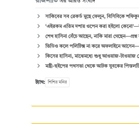
রাজনীতি
এর আরও সংবাদ
সাকিবের সব রেকর্ড মুছে ফেলুন, বিসিবিকে শফিক
‘এইরকম এতিম দশায় ওপেন করা হইলো কেনো’—জুল
শেখ হাসিনা বেঁচে আছেন, নাকি মারা গেছেন—প্রশ্ন 
ভিডিও কলে পলিটিক্স না করে অফলাইনে আসেন
কিসের হাসিনা, মাঝেমধ্যে শুধু আওয়াজ-টাওয়াজ শোনা যা
মন্ত্রী-হুইপের পথসভা থেকে আটক যুবকের পিস্তলট
ট্যাগ:
শিশির মনির