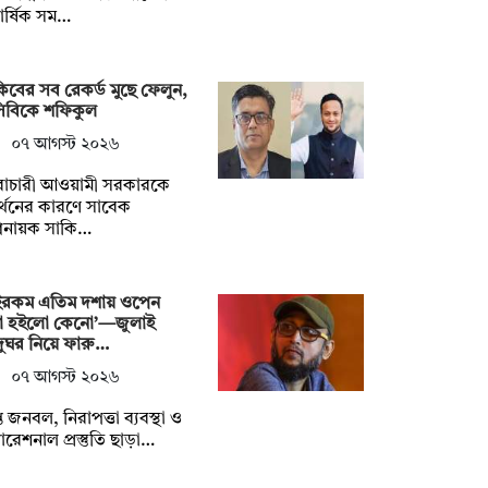
িবার্ষিক সম…
িবের সব রেকর্ড মুছে ফেলুন,
সিবিকে শফিকুল
০৭ আগস্ট ২০২৬
ৈরাচারী আওয়ামী সরকারকে
্থনের কারণে সাবেক
িনায়ক সাকি…
ইরকম এতিম দশায় ওপেন
া হইলো কেনো’—জুলাই
ুঘর নিয়ে ফারু…
০৭ আগস্ট ২০২৬
াপ্ত জনবল, নিরাপত্তা ব্যবস্থা ও
রেশনাল প্রস্তুতি ছাড়া…