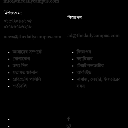
info@thedailycampus.com
নিউজরুম:
বিজ্ঞাপন
০১৫৭২০৯৯১০৫
,
০১৭১২১৩৬৫৯৩
০১৭৮৫৭১৬২৭৮
ad@thedailycampus.com
news@thedailycampus.com
আমাদের সম্পর্কে
বিজ্ঞাপন
যোগাযোগ
ক্যারিয়ার
তথ্য দিন
টেক্সট কনভার্টার
মতামত জানান
আর্কাইভ
প্রাইভেসি পলিসি
নামাজ, সেহরি, ইফতারের
শর্তাবলি
সময়
অনুসরণ করুন