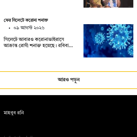
ফের সিলেটে করোনা শনাক্ত
০৯ আগস্ট ২০২৬
সিলেটে আবারও করোনাভাইরাসে
আক্রান্ত রোগী শনাক্ত হয়েছে। রবিবা…
আরও পড়ুন
সম্পাদক:
মাহবুব রনি
দ্য ডেইলি ক্যাম্পাস, দ্বিতীয় তলা, হাসান হোল্ডিংস, ৫২/১ নিউ ইস্কাটন
রোড, ঢাকা ১০০০