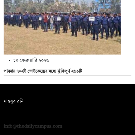
১০ ফেব্রুয়ারি ২০২৬
পাবনায় ৭০২টি ভোটকেন্দ্রের মধ্যে ঝুঁকিপূর্ণ ২৬৯টি
সম্পাদক:
মাহবুব রনি
দ্য ডেইলি ক্যাম্পাস, দ্বিতীয় তলা, হাসান হোল্ডিংস, ৫২/১ নিউ ইস্কাটন
রোড, ঢাকা ১০০০
info@thedailycampus.com