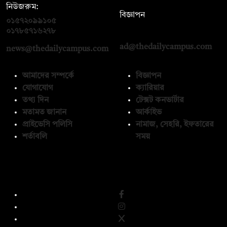
নিউজরুম:
বিজ্ঞাপন
০১৫৭২০৯৯১০৫
,
০১৭১২১৩৬৫৯৩
০১৭৮৫৭১৬২৭৮
ad@thedailycampus.com
news@thedailycampus.com
আমাদের সম্পর্কে
বিজ্ঞাপন
যোগাযোগ
ক্যারিয়ার
তথ্য দিন
টেক্সট কনভার্টার
মতামত জানান
আর্কাইভ
প্রাইভেসি পলিসি
নামাজ, সেহরি, ইফতারের
শর্তাবলি
সময়
অনুসরণ করুন