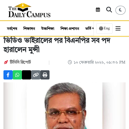
Eng
সর্বশেষ
শিক্ষাঙ্গন
উচ্চশিক্ষা
শিক্ষা প্রশাসন
ভর্তি পরীক্ষা
কর্মসংস্থান
ভিডিও ভাইরালের পর বিএনপির সব পদ
হারালেন মুন্সী
টিডিসি রিপোর্ট
১০ ফেব্রুয়ারি ২০২৬, ০৯:৩৬ PM