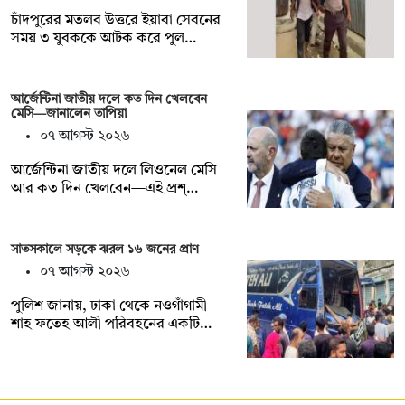
চাঁদপুরের মতলব উত্তরে ইয়াবা সেবনের
সময় ৩ যুবককে আটক করে পুল…
আর্জেন্টিনা জাতীয় দলে কত দিন খেলবেন
মেসি—জানালেন তাপিয়া
০৭ আগস্ট ২০২৬
আর্জেন্টিনা জাতীয় দলে লিওনেল মেসি
আর কত দিন খেলবেন—এই প্রশ্…
সাতসকালে সড়কে ঝরল ১৬ জনের প্রাণ
০৭ আগস্ট ২০২৬
পুলিশ জানায়, ঢাকা থেকে নওগাঁগামী
শাহ ফতেহ আলী পরিবহনের একটি…