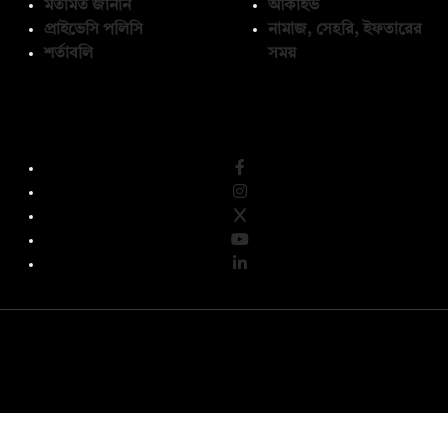
মতামত জানান
আর্কাইভ
প্রাইভেসি পলিসি
নামাজ, সেহরি, ইফতারের
শর্তাবলি
সময়
অনুসরণ করুন
© কপিরাইট 2026, দ্য ডেইলি ক্যাম্পাস লিমিটেড