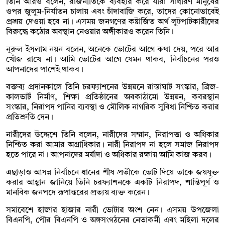
তিনি আরও বলেন, রাজনীতিকে ব্যবহার করে যারা সাধারণ মানুষের
ওপর জুলুম-নির্যাতন চালায় এবং চাঁদাবাজি করে, তাদের কোনোভাবেই
প্রশ্রয় দেওয়া হবে না। এসময় জনগণের কষ্টার্জিত অর্থ লুটপাটকারীদের
বিরুদ্ধে কঠোর অবস্থান নেওয়ার অঙ্গীকারও করেন তিনি।
নুরুল ইসলাম নয়ন বলেন, অনেকে ভোটের আগে কথা দেয়, পরে আর
খোঁজ রাখে না। আমি ভোটের আগে যেমন থাকব, নির্বাচনের পরও
আপনাদের পাশেই থাকব।
বক্তব্য প্রদানকালে তিনি চরফ্যাশনের উন্নয়নে রাস্তাঘাট সংস্কার, ব্রিজ-
কালভার্ট নির্মাণ, শিক্ষা প্রতিষ্ঠানের অবকাঠামো উন্নয়ন, কবরস্থান
সংস্কার, নিরাপদ পানির ব্যবস্থা ও মৌলিক নাগরিক সুবিধা নিশ্চিত করার
প্রতিশ্রুতি দেন।
নারীদের উদ্দেশে তিনি বলেন, নারীদের সম্মান, নিরাপত্তা ও অধিকার
নিশ্চিত করা আমার অগ্রাধিকার। নারী নিরাপদ না হলে সমাজ নিরাপদ
হতে পারে না। আপনাদের মর্যাদা ও অধিকার রক্ষায় আমি কাজ করব।
এছাড়াও আসন্ন নির্বাচনে ধানের শীষ প্রতীকে ভোট দিয়ে তাকে জয়যুক্ত
করার আহ্বান জানিয়ে তিনি চরফ্যাশনকে একটি নিরাপদ, শান্তিপূর্ণ ও
মানবিক জনপদে রূপান্তরের প্রত্যয় ব্যক্ত করেন।
সমাবেশে হাজার হাজার নারী ভোটার অংশ নেন। এসময় উপজেলা
বিএনপি, পৌর বিএনপি ও অঙ্গসংগঠনের নেতাকর্মী এবং মহিলা দলের