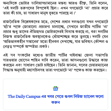
অন্যদিকে ভোটার ডালিয়াজ্জামানের মন্তব্য আরও তীক্ষ্ণ, তিনি বলেন,
‘এই দলটি তরুণদের বিপক্ষেই ছিল। এখন গণভোটে ‘না’ প্রচার করে
তারা কী চায়, তা সাধারণ মানুষ বুঝতে পারছে না।’
রাজনৈতিক বিশ্লেষকদের মতে, দেশের প্রধান দলগুলো যখন গণভোটে
‘হ্যাঁ’র পক্ষে জোরালো প্রচারণা চালাচ্ছে, সেখানে জাতীয় পার্টির ‘না’
প্রচার শুধু তাদের ঐতিহ্যগত ভোটারদেরই বিভ্রান্ত করছে না, বরং দলটির
নিজস্ব রাজনৈতিক অবস্থানকেও ধোঁয়াশাচ্ছন্ন করে তুলছে। দলটি যেন
'অভিভাবকহীন সন্তানের' মতো হীনবল দেখাচ্ছে, যার ভবিষ্যৎ কৌশল ও
নেতৃত্ব সম্পর্কে অস্পষ্টতা প্রকট।
এই সব সংকটের মধ্যেও জাতীয় পার্টির গাইবান্ধা জেলা সভাপতি
সারওয়ার হোসেন শাহিন দাবি করেন, তারা আসনগুলো উদ্ধারে কাজ
করছেন এবং সাধারণ ভোট চাইছেন। তিনি জানান, দলের চেয়ারম্যানের
সিদ্ধান্ত অনুযায়ী মহাসচিবসহ তারা গণভোটে ‘না’ পক্ষেও কাজ করছেন।
The Daily Campus এর খবর পেতে গুগল নিউজ চ্যানেল ফলো
করুন