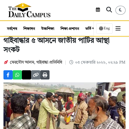
Eng
সর্বশেষ
শিক্ষাঙ্গন
উচ্চশিক্ষা
শিক্ষা প্রশাসন
ভর্তি পরীক্ষা
কর্মসংস্থান
গাইবান্ধার ৫ আসনে জাতীয় পার্টির আস্থা
সংকট
ফেরদৌস আলম
,
গাইবান্ধা প্রতিনিধি
০৫ ফেব্রুয়ারি ২০২৬, ০২:২৯ PM