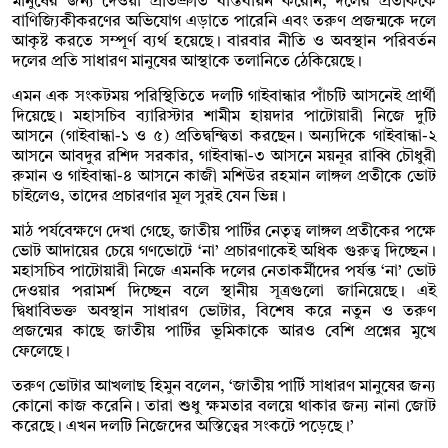
মানুষের জন্য দেওয়া প্রতিশ্রুতি বাস্তবায়ন করেনি, দলের প্রতীককে
বাণিজ্যিকীকরণের অভিযোগ এড়াতে পারেনি এবং তরুণ প্রজন্মকে দলে
আকৃষ্ট করতে সম্পূর্ণ ব্যর্থ হয়েছে। বারবার নীতি ও অবস্থান পরিবর্তন
দলের প্রতি সাধারণ মানুষের আস্থাকে তলানিতে ঠেকিয়েছে।
এমন এক সংকটময় পরিস্থিতিতে দলটি গাইবান্ধার পাঁচটি আসনেই প্রার্থী
দিয়েছে। মহাসচিব ব্যারিস্টার শামীম হায়দার পাটোয়ারী নিজে দুটি
আসনে (গাইবান্ধা-১ ও ৫) প্রতিদ্বন্দ্বিতা করছেন। অন্যদিকে গাইবান্ধা-২
আসনে আবদুর রশিদ সরকার, গাইবান্ধা-৩ আসনে ময়নূর রাব্বি চৌধুরী
রুমান ও গাইবান্ধা-৪ আসনে কাজী মশিউর রহমান লাঙ্গল প্রতীকে ভোট
চাইলেও, তাদের প্রচারণার মূল সুরই যেন ভিন্ন।
মাঠ পর্যবেক্ষণে দেখা গেছে, জাতীয় পার্টির নেতৃত্ব লাঙ্গল প্রতীকের পক্ষে
ভোট আদায়ের চেয়ে গণভোটে ‘না’ প্রচারণাকেই অধিক গুরুত্ব দিচ্ছেন।
মহাসচিব পাটোয়ারী নিজে এমনকি দলের নেতাকর্মীদের পর্যন্ত ‘না’ ভোট
দেওয়ার পরামর্শ দিচ্ছেন বলে স্থানীয় সূত্রগুলো জানিয়েছে। এই
দ্বিধাবিভক্ত অবস্থান সাধারণ ভোটার, বিশেষ করে নতুন ও তরুণ
প্রজন্মের কাছে জাতীয় পার্টির ভূমিকাকে আরও বেশি প্রশ্নের মুখে
ফেলেছে।
তরুণ ভোটার আখলাছ হিমুন বলেন, ‘জাতীয় পার্টি সাধারণ মানুষের জন্য
কোনো কাজ করেনি। তারা শুধু ক্ষমতার বলয়ে থাকার জন্য নানা জোট
করেছে। এখন দলটি নিজেদের অস্তিত্বের সংকটে পড়েছে।’