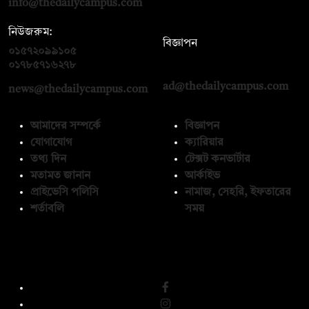
info@thedailycampus.com
নিউজরুম:
বিজ্ঞাপন
০১৫৭২০৯৯১০৫
,
০১৭১২১৩৬৫৯৩
০১৭৮৫৭১৬২৭৮
ad@thedailycampus.com
news@thedailycampus.com
আমাদের সম্পর্কে
বিজ্ঞাপন
যোগাযোগ
ক্যারিয়ার
তথ্য দিন
টেক্সট কনভার্টার
মতামত জানান
আর্কাইভ
প্রাইভেসি পলিসি
নামাজ, সেহরি, ইফতারের
শর্তাবলি
সময়
অনুসরণ করুন