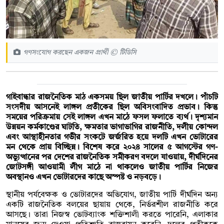
গণসংযোগ করছেন একজন প্রার্থী © টিডিসি
গাইবান্ধার রাজনৈতিক মাঠ একসময় ছিল জাতীয় পার্টির দখলে। পাঁচটি
সংসদীয় আসনেই লাঙ্গল প্রতীকের ছিল অবিসংবাদিত প্রভাব। কিন্তু
সময়ের পরিক্রমায় সেই লাঙ্গল এখন মাঠে ফসল ফলাতে ব্যর্থ। দৃশ্যমান
উন্নয়ন কর্মকাণ্ডের ঘাটতি, ক্ষমতার ভাগাভাগির রাজনীতি, দলীয় কোন্দল
এবং আস্থাহীনতার গভীর সংকটে জর্জরিত হয়ে দলটি এখন ভোটারের
মন থেকে প্রায় বিচ্ছিন্ন। বিশেষ করে ২০২৪ সালের ৫ আগস্টের গণ-
অভ্যুত্থানের পর দেশের রাজনৈতিক সমীকরণ বদলে যাওয়ায়, দীর্ঘদিনের
জোটসঙ্গী আওয়ামী লীগ মাঠে না থাকলেও জাতীয় পার্টির নিজের
অবস্থানও এখন ভোটারদের কাছে অস্পষ্ট ও নড়বড়ে।
স্থানীয় পর্যবেক্ষক ও ভোটারদের অভিযোগ, জাতীয় পার্টি দীর্ঘদিন অন্য
একটি রাজনৈতিক বলয়ের ছায়ায় থেকে, নির্ভরশীল রাজনীতি করে
আসছে। তারা নিজস্ব ভোটব্যাংক শক্তিশালী করতে পারেনি, এলাকার