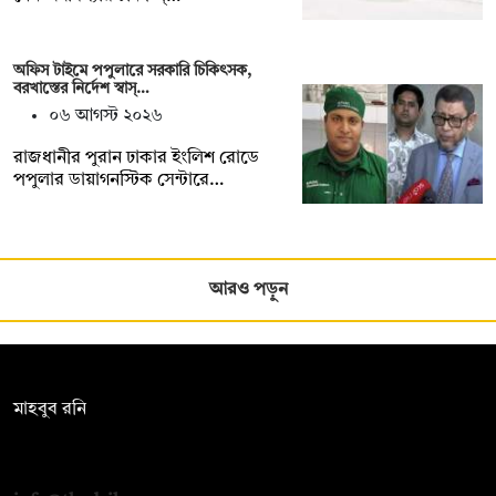
অফিস টাইমে পপুলারে সরকারি চিকিৎসক,
বরখাস্তের নির্দেশ স্বাস্…
০৬ আগস্ট ২০২৬
রাজধানীর পুরান ঢাকার ইংলিশ রোডে
পপুলার ডায়াগনস্টিক সেন্টারে…
আরও পড়ুন
সম্পাদক:
মাহবুব রনি
দ্য ডেইলি ক্যাম্পাস, দ্বিতীয় তলা, হাসান হোল্ডিংস, ৫২/১ নিউ ইস্কাটন
রোড, ঢাকা ১০০০