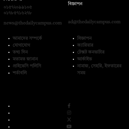
বিজ্ঞাপন
০১৫৭২০৯৯১০৫
,
০১৭১২১৩৬৫৯৩
০১৭৮৫৭১৬২৭৮
ad@thedailycampus.com
news@thedailycampus.com
আমাদের সম্পর্কে
বিজ্ঞাপন
যোগাযোগ
ক্যারিয়ার
তথ্য দিন
টেক্সট কনভার্টার
মতামত জানান
আর্কাইভ
প্রাইভেসি পলিসি
নামাজ, সেহরি, ইফতারের
শর্তাবলি
সময়
অনুসরণ করুন