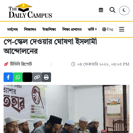
Eng
সর্বশেষ
শিক্ষাঙ্গন
উচ্চশিক্ষা
শিক্ষা প্রশাসন
ভর্তি পরীক্ষা
কর্মসংস্থান
পে-স্কেল দেওয়ার ঘোষণা ইসলামী
আন্দোলনের
টিডিসি রিপোর্ট
০৪ ফেব্রুয়ারি ২০২৬, ০৪:০৫ PM