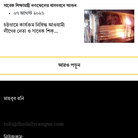
সাবেক শিক্ষামন্ত্রী নওফেলের বাসভবনে আগুন
০৭ আগস্ট ২০২৬
চট্টগ্রামে কার্যক্রম নিষিদ্ধ আওয়ামী
লীগের নেতা ও সাবেক শিক্…
আরও পড়ুন
সম্পাদক:
মাহবুব রনি
দ্য ডেইলি ক্যাম্পাস, দ্বিতীয় তলা, হাসান হোল্ডিংস, ৫২/১ নিউ ইস্কাটন
রোড, ঢাকা ১০০০
info@thedailycampus.com
নিউজরুম: