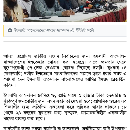
ইসলামী আন্দোলনের সংবাদ সম্মেলন © টিডিসি ফটো
আসন্ন ত্রয়োদশ জাতীয় সংসদ নির্বাচনের জন্য ইসলামী আন্দোলন
বাংলাদেশের ইশতেহার ঘোষণা করা হয়েছে। এতে ক্ষমতায় গেলে
যুগোপযোগী পে-স্কেল দেওয়ার ঘোষণা দিয়েছে দলটি। বুধবার (৪
ফেব্রুয়ারি) দলীয় ইশতেহার সাংবাদিকদের সামনে তুলে ধরার সময় এ
ঘোষণা দেন ইসলামী আন্দোলন বাংলাদেশের আমির সৈয়দ রেজাউল
করিম।
ইসলামী আন্দোলন জানিয়েছে, প্রতি মাসে ৫ হাজার টাকা হতদরিদ্র ও
ঝুঁকিপূর্ণ জনগোষ্ঠীর জন্য নগদ সহায়তা দেওয়া হবে; প্রাথমিক স্তরের সব
শিক্ষার্থীর জন্য প্রতিদিন একবেলা করে পুষ্টিকর খাবার থাকবে। ১৮
থেকে ২৪ বছরের যুবাদের জন্য সুদমুক্ত, জামানতবিহীন এককালীন
ঋণের ব্যবস্থা করা হবে।
সার্বজনীন স্বাস্থ্য সুরক্ষা কর্মসূচি বা স্বাস্থ্যকার্ড, ভর্তুকিমূল্যে কৃষি উপকরণ