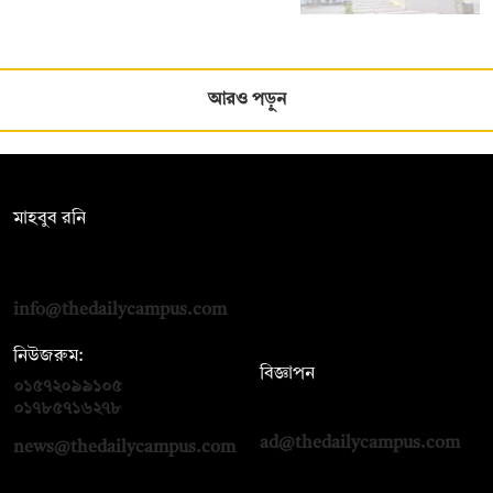
আরও পড়ুন
সম্পাদক:
মাহবুব রনি
দ্য ডেইলি ক্যাম্পাস, দ্বিতীয় তলা, হাসান হোল্ডিংস, ৫২/১ নিউ ইস্কাটন
রোড, ঢাকা ১০০০
info@thedailycampus.com
নিউজরুম:
বিজ্ঞাপন
০১৫৭২০৯৯১০৫
,
০১৭১২১৩৬৫৯৩
০১৭৮৫৭১৬২৭৮
ad@thedailycampus.com
news@thedailycampus.com