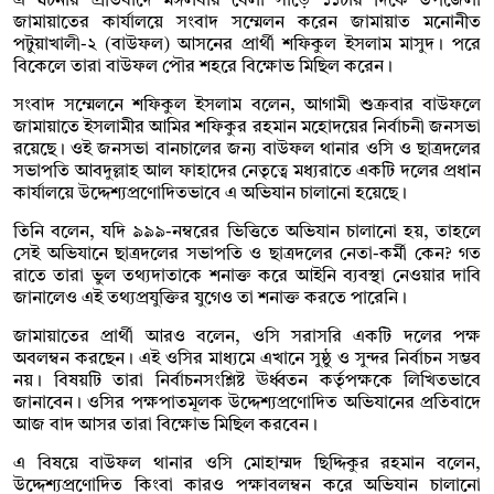
এ ঘটনার প্রতিবাদে মঙ্গলবার বেলা সাড়ে ১১টার দিকে উপজেলা
জামায়াতের কার্যালয়ে সংবাদ সম্মেলন করেন জামায়াত মনোনীত
পটুয়াখালী-২ (বাউফল) আসনের প্রার্থী শফিকুল ইসলাম মাসুদ। পরে
বিকেলে তারা বাউফল পৌর শহরে বিক্ষোভ মিছিল করেন।
সংবাদ সম্মেলনে শফিকুল ইসলাম বলেন, আগামী শুক্রবার বাউফলে
জামায়াতে ইসলামীর আমির শফিকুর রহমান মহোদয়ের নির্বাচনী জনসভা
রয়েছে। ওই জনসভা বানচালের জন্য বাউফল থানার ওসি ও ছাত্রদলের
সভাপতি আবদুল্লাহ আল ফাহাদের নেতৃত্বে মধ্যরাতে একটি দলের প্রধান
কার্যালয়ে উদ্দেশ্যপ্রণোদিতভাবে এ অভিযান চালানো হয়েছে।
তিনি বলেন, যদি ৯৯৯-নম্বরের ভিত্তিতে অভিযান চালানো হয়, তাহলে
সেই অভিযানে ছাত্রদলের সভাপতি ও ছাত্রদলের নেতা-কর্মী কেন? গত
রাতে তারা ভুল তথ্যদাতাকে শনাক্ত করে আইনি ব্যবস্থা নেওয়ার দাবি
জানালেও এই তথ্যপ্রযুক্তির যুগেও তা শনাক্ত করতে পারেনি।
জামায়াতের প্রার্থী আরও বলেন, ওসি সরাসরি একটি দলের পক্ষ
অবলম্বন করছেন। এই ওসির মাধ্যমে এখানে সুষ্ঠু ও সুন্দর নির্বাচন সম্ভব
নয়। বিষয়টি তারা নির্বাচনসংশ্লিষ্ট ঊর্ধ্বতন কর্তৃপক্ষকে লিখিতভাবে
জানাবেন। ওসির পক্ষপাতমূলক উদ্দেশ্যপ্রণোদিত অভিযানের প্রতিবাদে
আজ বাদ আসর তারা বিক্ষোভ মিছিল করবেন।
এ বিষয়ে বাউফল থানার ওসি মোহাম্মদ ছিদ্দিকুর রহমান বলেন,
উদ্দেশ্যপ্রণোদিত কিংবা কারও পক্ষাবলম্বন করে অভিযান চালানো