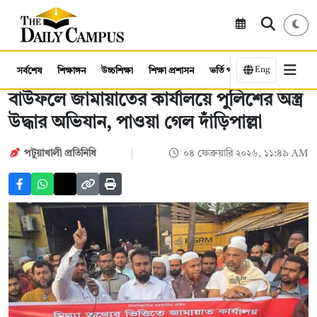
Eng
সর্বশেষ
শিক্ষাঙ্গন
উচ্চশিক্ষা
শিক্ষা প্রশাসন
ভর্তি পরীক্ষা
কর্মসংস্থান
বাউফলে জামায়াতের কার্যালয়ে পুলিশের অস্ত্র
উদ্ধার অভিযান, পাওয়া গেল দাঁড়িপাল্লা
পটুয়াখালী প্রতিনিধি
০৪ ফেব্রুয়ারি ২০২৬, ১১:৪৯ AM