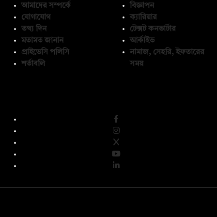
আমাদের সম্পর্কে
বিজ্ঞাপন
যোগাযোগ
ক্যারিয়ার
তথ্য দিন
টেক্সট কনভার্টার
মতামত জানান
আর্কাইভ
প্রাইভেসি পলিসি
নামাজ, সেহরি, ইফতারের
শর্তাবলি
সময়
অনুসরণ করুন
© কপিরাইট 2026, দ্য ডেইলি ক্যাম্পাস লিমিটেড