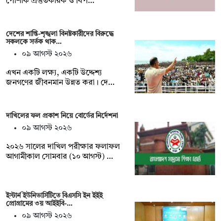
পোশাক প্রস্তুতকারক ও বিপ…
দেশের শান্তি-শৃঙ্খলা বিনষ্টকারীদের বিরুদ্ধে
সকলকে সর্তক থাক…
০৯ আগস্ট ২০২৬
এখন একটি লক্ষ্য, একটি উদ্দেশ্য
জনগণের জীবনমান উন্নত করা। দে…
দাখিলের ফল প্রকাশ নিয়ে বোর্ডের নির্দেশনা
০৯ আগস্ট ২০২৬
২০২৬ সালের দাখিল পরীক্ষার ফলাফল
আগামীকাল সোমবার (১০ আগস্ট) …
ইস্টার্ন ইউনিভার্সিটিতে বিএসসি ইন ইইই
প্রোগ্রামের ৩য় আইইবি-…
০৯ আগস্ট ২০২৬