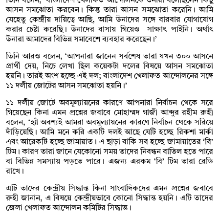
তিনি বলেন, ‘বাংলাদেশ খেলাফত আন্দোলনকে ওনারা বলেছিলেন কিছু
আসন সমঝোতা করবেন। কিন্তু তারা আসন সমঝোতা করেনি। আমি
যেহেতু কেন্দ্রীয় দায়িত্বে আছি, আমি উনাদের সঙ্গে বারবার যোগাযোগ
করার চেষ্টা করেছি। উনাদের বাসায় গিয়েও সাক্ষাৎ পাইনি। অর্থাৎ
উনারা আমাদের বিভিন্ন সমাবেশে ব্যবহার করেছেন।’
তিনি আরও বলেন, ‘আপনারা জানেন সর্বশেষ তারা যখন ৩০০ আসনে
প্রার্থী দেয়, নিচে লেখা ছিল কয়েকটা দলের বিষয়ে আসন সমঝোতা
হয়নি। তারই অংশ হচ্ছে এই দল; বাংলাদেশ খেলাফত আন্দোলনের সঙ্গে
১১ দলীয় জোটের আসন সমঝোতা হয়নি।’
১১ দলীয় জোটে অবমূল্যায়নের কারণে আপনারা নির্বাচন থেকে সরে
গিয়েছেন কিনা এমন প্রশ্নের জবাবে মোহাম্মদ গাজী আব্দুর রহীম রুহী
বলেন, ‘হ্যাঁ অবশ্যই আমরা অবমূল্যায়নের কারণে নির্বাচন থেকে সরিয়ে
দাঁড়িয়েছি। আমি মনে করি একটি দলই আছে যেটি হচ্ছে রিকশা মার্কা
এবং আরেকটি হচ্ছে জামায়াত। এ ছাড়া বাকি সব হচ্ছে জামায়াতের ‘বি’
টিম। কারণ তারা জানে যেকোনো সময় তাদের নিবন্ধন বাতিল হতে পারে
বা বিভিন্ন সমস্যায় পড়তে পারে। এজন্য এরকম ‘বি’ টিম তারা রেডি
রাখে।
এটি তাদের কেন্দ্রীয় সিদ্ধান্ত কিনা সাংবাদিকদের এমন প্রশ্নের জবাবে
রুহী জানান, এ বিষয়ে কেন্দ্রীয়ভাবে কোনো সিদ্ধান্ত হয়নি। এটি তাদের
জেলা খেলাফত আন্দোলন কমিটির সিদ্ধান্ত।