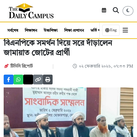
Eng
সর্বশেষ
শিক্ষাঙ্গন
উচ্চশিক্ষা
শিক্ষা প্রশাসন
ভর্তি পরীক্ষা
কর্মসংস্থান
বিএনপিকে সমর্থন দিয়ে সরে দাঁড়ালেন
জামায়াত জোটের প্রার্থী
টিডিসি রিপোর্ট
০২ ফেব্রুয়ারি ২০২৬, ০৭:৩৩ PM