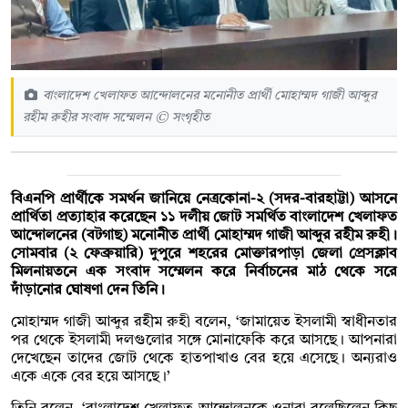
বাংলাদেশ খেলাফত আন্দোলনের মনোনীত প্রার্থী মোহাম্মদ গাজী আব্দুর
রহীম রুহীর সংবাদ সম্মেলন © সংগৃহীত
বিএনপি প্রার্থীকে সমর্থন জানিয়ে নেত্রকোনা-২ (সদর-বারহাট্টা) আসনে
প্রার্থিতা প্রত্যাহার করেছেন ১১ দলীয় জোট সমর্থিত বাংলাদেশ খেলাফত
আন্দোলনের (বটগাছ) মনোনীত প্রার্থী মোহাম্মদ গাজী আব্দুর রহীম রুহী।
সোমবার (২ ফেব্রুয়ারি) দুপুরে শহরের মোক্তারপাড়া জেলা প্রেসক্লাব
মিলনায়তনে এক সংবাদ সম্মেলন করে নির্বাচনের মাঠ থেকে সরে
দাঁড়ানোর ঘোষণা দেন তিনি।
মোহাম্মদ গাজী আব্দুর রহীম রুহী বলেন, ‘জামায়েত ইসলামী স্বাধীনতার
পর থেকে ইসলামী দলগুলোর সঙ্গে মোনাফেকি করে আসছে। আপনারা
দেখেছেন তাদের জোট থেকে হাতপাখাও বের হয়ে এসেছে। অন্যরাও
একে একে বের হয়ে আসছে।’