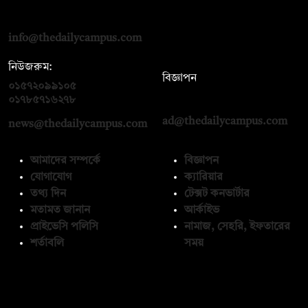
দ্য ডেইলি ক্যাম্পাস, দ্বিতীয় তলা, হাসান হোল্ডিংস, ৫২/১ নিউ ইস্কাটন
রোড, ঢাকা ১০০০
info@thedailycampus.com
নিউজরুম:
বিজ্ঞাপন
০১৫৭২০৯৯১০৫
,
০১৭১২১৩৬৫৯৩
০১৭৮৫৭১৬২৭৮
ad@thedailycampus.com
news@thedailycampus.com
আমাদের সম্পর্কে
বিজ্ঞাপন
যোগাযোগ
ক্যারিয়ার
তথ্য দিন
টেক্সট কনভার্টার
মতামত জানান
আর্কাইভ
প্রাইভেসি পলিসি
নামাজ, সেহরি, ইফতারের
শর্তাবলি
সময়
অনুসরণ করুন