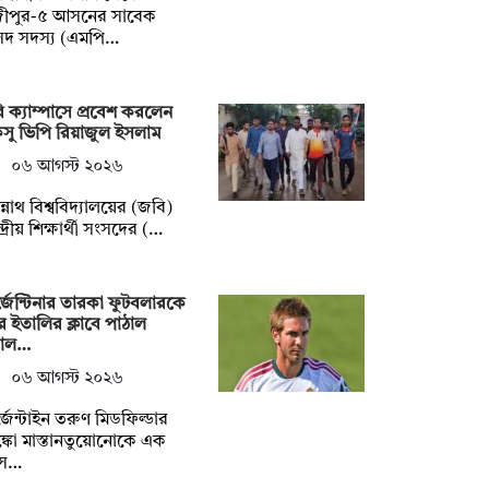
জীপুর-৫ আসনের সাবেক
সদ সদস্য (এমপি…
 ক্যাম্পাসে প্রবেশ করলেন
সু ভিপি রিয়াজুল ইসলাম
০৬ আগস্ট ২০২৬
্নাথ বিশ্ববিদ্যালয়ের (জবি)
্দ্রীয় শিক্ষার্থী সংসদের (…
জেন্টিনার তারকা ফুটবলারকে
ে ইতালির ক্লাবে পাঠাল
য়াল…
০৬ আগস্ট ২০২৬
জেন্টাইন তরুণ মিডফিল্ডার
াঙ্কো মাস্তানতুয়োনোকে এক
স…