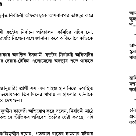
টে।
আদম
বৃত্ত নির্বাচনী অফিসে ঢুকে আসবাবপত্র ভাঙচুর করে
স্ক
শ
ী ফ্রন্টের নির্বাচন পরিচালনা কমিটির সচিব মো.
প্রস্তুতি নিচ্ছেন বলে জানান। তবে অভিযোগে কাউকে
আদম
স্ক
াকায় অবস্থিত ইসলামী ফ্রন্টের নির্বাচনী অফিসটির
না
িসের চেয়ার-টেবিল এলোমেলো অবস্থায় পড়ে থাকতে
হাস
মন্
নুয়ারি) প্রার্থী এস এম শাহজাহান নিজে উপস্থিত
কর্
। উদ্বোধনের তিন দিনের মাথায় এ হামলার ঘটনাকে
েবে দেখছেন।
হবি
 শরফুদ্দীন কাদেরী অভিযোগ করে বলেন, নির্বাচনী মাঠে
প্র
্পিতভাবে ভীতিকর পরিবেশ তৈরির চেষ্টা করছে। এই
কর্
. নাজিমুদ্দীন বলেন, ‘গতকাল রাতের হামলার ঘটনায়