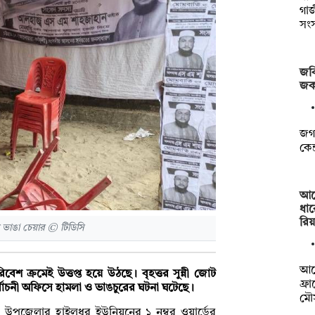
গা
সং
জবি
জক
জগন
কেন
আর্
ধার
রি
সে ভাঙা চেয়ার © টিডিসি
আর্
িবেশ ক্রমেই উত্তপ্ত হয়ে উঠছে। বৃহত্তর সুন্নী জোট
ফ্র
ির্বাচনী অফিসে হামলা ও ভাঙচুরের ঘটনা ঘটেছে।
মৌ
া উপজেলার হাইলধর ইউনিয়নের ১ নম্বর ওয়ার্ডের