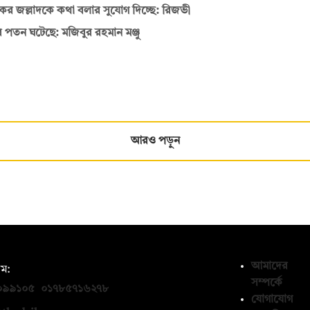
কর জল্লাদকে কথা বলার সুযোগ দিচ্ছে: রিজভী
র পতন ঘটেছে: মজিবুর রহমান মঞ্জু
আরও পড়ুন
আমাদের
ম:
সম্পর্কে
০৯৯১০৫
,
০১৭৮৫৭১৬২৭৮
যোগাযোগ