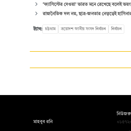
‘ফ্যাসিস্টের দেওয়া’ ভারত মনে রেখেছে বলেই ভয়ং
রাজনৈতিক দল নয়, ছাত্র-জনতার নেতৃত্বেই হাসিনা
ট্যাগ:
চট্টগ্রাম
ত্রয়োদশ জাতীয় সংসদ নির্বাচন
নির্বাচন
সম্পাদক:
নিউজরু
মাহবুব রনি
০১৫৭২
দ্য ডেইলি ক্যাম্পাস, দ্বিতীয় তলা, হাসান