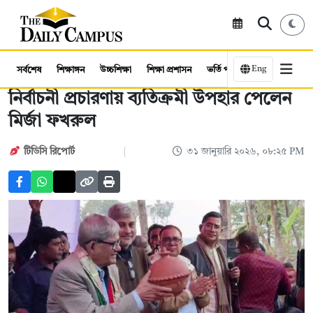
Eng
সর্বশেষ
শিক্ষাঙ্গন
উচ্চশিক্ষা
শিক্ষা প্রশাসন
ভর্তি পরীক্ষা
কর্মসংস্থান
নির্বাচনী প্রচারণায় ব্যতিক্রমী উপহার পেলেন
মির্জা ফখরুল
টিডিসি রিপোর্ট
৩১ জানুয়ারি ২০২৬, ০৮:২৫ PM