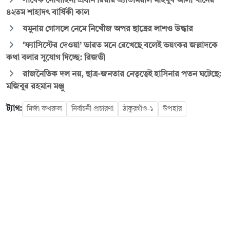
সাবেক নৌবাহিনী প্রধান রিয়ার এ্যাডমিরাল মাহবুব আলী খানের
৪২তম শাহাদৎ বার্ষিকী কাল
যমুনায় গোসলে নেমে নিখোঁজ অপর ছাত্রের লাশও উদ্ধার
‘ফ্যাসিস্টের দেওয়া’ ভারত মনে রেখেছে বলেই ভয়ংকর জল্লাদকে
কথা বলার সুযোগ দিচ্ছে: রিজভী
রাজনৈতিক দল নয়, ছাত্র-জনতার নেতৃত্বেই হাসিনার পতন ঘটেছে:
মজিবুর রহমান মঞ্জু
ট্যাগ:
মির্জা ফখরুল
নির্বাচনী প্রচারণা
ঠাকুরগাঁও-১
উপহার