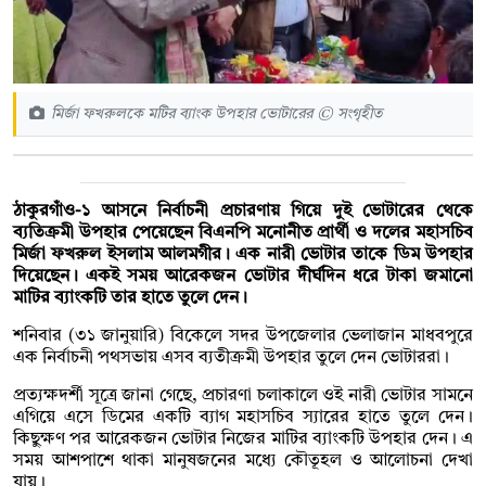
মির্জা ফখরুলকে মটির ব্যাংক উপহার ভোটারের © সংগৃহীত
ঠাকুরগাঁও-১ আসনে নির্বাচনী প্রচারণায় গিয়ে দুই ভোটারের
থেকে
ব্যতিক্রমী উপহার পেয়েছেন বিএনপি মনোনীত প্রার্থী ও দলের মহাসচিব
মির্জা ফখরুল ইসলাম আলমগীর।
এক নারী ভোটার তাকে
ডিম উপহার
দিয়েছেন। একই সময় আরেকজন ভোটার দীর্ঘদিন ধরে টাকা জমানো
মাটির ব্যাংকটি তার হাতে তুলে দেন।
শনিবার (৩১ জানুয়ারি) বিকেলে সদর উপজেলার ভেলাজান মাধবপুরে
এক নির্বাচনী পথসভায় এসব ব্যতীক্রমী উপহার তুলে দেন ভোটাররা।
প্রত্যক্ষদর্শী সূত্রে জানা গেছে, প্রচারণা চলাকালে ওই নারী ভোটার সামনে
এগিয়ে এসে ডিমের একটি ব্যাগ মহাসচিব স্যারের হাতে তুলে দেন।
কিছুক্ষণ পর আরেকজন ভোটার নিজের মাটির ব্যাংকটি উপহার দেন। এ
সময় আশপাশে থাকা মানুষজনের মধ্যে কৌতূহল ও আলোচনা দেখা
যায়।