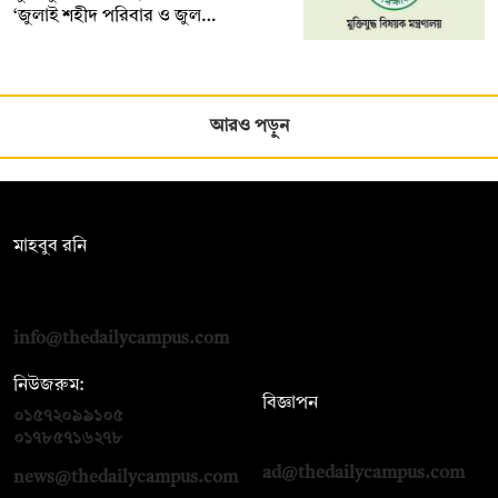
‘জুলাই শহীদ পরিবার ও জুল…
আরও পড়ুন
সম্পাদক:
মাহবুব রনি
দ্য ডেইলি ক্যাম্পাস, দ্বিতীয় তলা, হাসান হোল্ডিংস, ৫২/১ নিউ ইস্কাটন
রোড, ঢাকা ১০০০
info@thedailycampus.com
নিউজরুম:
বিজ্ঞাপন
০১৫৭২০৯৯১০৫
,
০১৭১২১৩৬৫৯৩
০১৭৮৫৭১৬২৭৮
ad@thedailycampus.com
news@thedailycampus.com