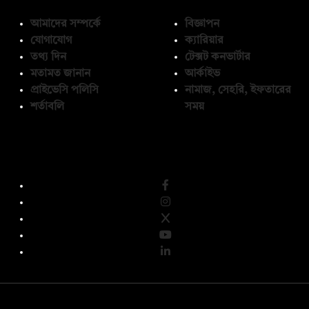
আমাদের সম্পর্কে
বিজ্ঞাপন
যোগাযোগ
ক্যারিয়ার
তথ্য দিন
টেক্সট কনভার্টার
মতামত জানান
আর্কাইভ
প্রাইভেসি পলিসি
নামাজ, সেহরি, ইফতারের
শর্তাবলি
সময়
অনুসরণ করুন
© কপিরাইট 2026, দ্য ডেইলি ক্যাম্পাস লিমিটেড