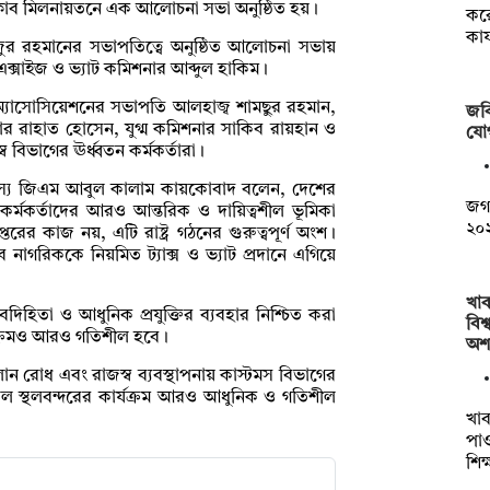
লাব মিলনায়তনে এক আলোচনা সভা অনুষ্ঠিত হয়।
কর
কার
ুর রহমানের সভাপতিত্বে অনুষ্ঠিত আলোচনা সভায়
ক্সাইজ ও ভ্যাট কমিশনার আব্দুল হাকিম।
অ্যাসোসিয়েশনের সভাপতি আলহাজ্ব শামছুর রহমান,
জব
ার রাহাত হোসেন, যুগ্ম কমিশনার সাকিব রায়হান ও
যো
বিভাগের ঊর্ধ্বতন কর্মকর্তারা।
দস্য জিএম আবুল কালাম কায়কোবাদ বলেন, দেশের
জগন
কর্মকর্তাদের আরও আন্তরিক ও দায়িত্বশীল ভূমিকা
২০২
ের কাজ নয়, এটি রাষ্ট্র গঠনের গুরুত্বপূর্ণ অংশ।
ব নাগরিককে নিয়মিত ট্যাক্স ও ভ্যাট প্রদানে এগিয়ে
খা
দিহিতা ও আধুনিক প্রযুক্তির ব্যবহার নিশ্চিত করা
বিশ্
যক্রমও আরও গতিশীল হবে।
অশ
ান রোধ এবং রাজস্ব ব্যবস্থাপনায় কাস্টমস বিভাগের
ল স্থলবন্দরের কার্যক্রম আরও আধুনিক ও গতিশীল
খাব
পাও
শিক