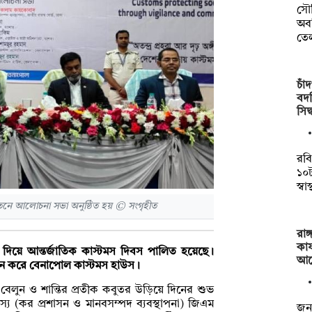
সৌ
অব
তে
চাঁ
বদল
সিদ
রবি
১০
স্বা
য়তনে আলোচনা সভা অনুষ্ঠিত হয় © সংগৃহীত
রাঙ
কার
 দিয়ে আন্তর্জাতিক কাস্টমস দিবস পালিত হয়েছে।
আব
োজন করে বেনাপোল কাস্টমস হাউস।
বেলুন ও শান্তির প্রতীক কবুতর উড়িয়ে দিনের শুভ
্য (কর প্রশাসন ও মানবসম্পদ ব্যবস্থাপনা) জিএম
জনব