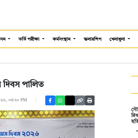
শাসন
ভর্তি পরীক্ষা
কর্মসংস্থান
স্কলারশিপ
খেলাধুলা
স দিবস পালিত
২০২৬, ০৫:২০ PM
সৌ
রিফ
হুত