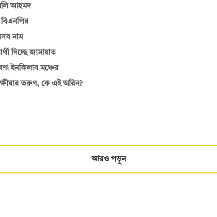
ল অলি আহমদ
রহ বিএনপির
যেসব নাম
র্থী দিচ্ছে জামায়াত
ণা ইনকিলাব মঞ্চের
তক্ষীরার তরুণ, কে এই অরিন?
আরও পড়ুন