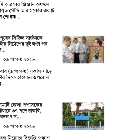
দি আরবের জিজান অঞ্চলে
স্থিত সৌদি আরামকোর একটি
ল শোধনা…
দপুরের সিভিল সার্জনকে
ির নির্দেশের দুই ঘণ্টা পর
্ধ…
০৯ আগস্ট ২০২৬
বার (৯ আগস্ট) সকাল সাড়ে
টার দিকে হাইমচর উপজেলা
স্থ…
্গামাটি জেলা প্রশাসকের
্যালয়ে ৩৭ পদে চাকরি,
েদন ৭ স…
০৯ আগস্ট ২০২৬
ল নিয়োগে বিজ্ঞপ্তি প্রকাশ