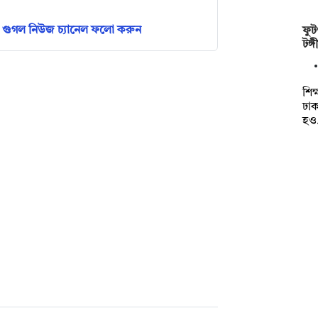
গুগল নিউজ চ্যানেল ফলো করুন
ফুট
টঙ্
শিক
ঢা
হও