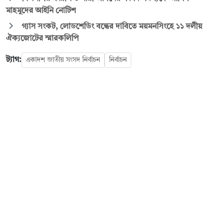
মাহমুদের আইনি নোটিশ
গ্যাস সংকট, লোডশেডিং বন্ধের দাবিতে ময়মনসিংহে ১১ দলীয়
ঐক্যজোটের স্মারকলিপি
ট্যাগ:
একাদশ জাতীয় সংসদ নির্বাচন
নির্বাচন