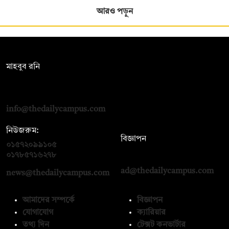
আরও পড়ুন
সম্পাদক:
মাহবুব রনি
দ্য ডেইলি ক্যাম্পাস, দ্বিতীয় তলা, হাসান হোল্ডিংস, ৫২/১ নিউ ইস্কাটন
রোড, ঢাকা ১০০০
info@thedailycampus.com
নিউজরুম:
বিজ্ঞাপন
০১৫৭২০৯৯১০৫
,
০১৭১২১৩৬৫৯৩
০১৭৮৫৭১৬২৭৮
ad@thedailycampus.com
news@thedailycampus.com
আমাদের সম্পর্কে
বিজ্ঞাপন
যোগাযোগ
ক্যারিয়ার
তথ্য দিন
টেক্সট কনভার্টার