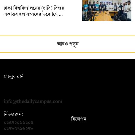
ঢাকা বিশ্ববিদ্যালয়ের (ঢাবি) বিজয়
একাত্তর হল সংসদের উদ্যোগে …
আরও পড়ুন
সম্পাদক:
মাহবুব রনি
দ্য ডেইলি ক্যাম্পাস, দ্বিতীয় তলা, হাসান হোল্ডিংস, ৫২/১ নিউ ইস্কাটন
রোড, ঢাকা ১০০০
info@thedailycampus.com
নিউজরুম:
বিজ্ঞাপন
০১৫৭২০৯৯১০৫
,
০১৭১২১৩৬৫৯৩
০১৭৮৫৭১৬২৭৮