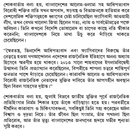
শোকবার্তায় বলা হয়, বাংলাদেশের আলেম-ওলামা সহ আধিপত্যবাদ
বিরোধী শক্তির প্রতি যখন অপবাদ, ষড়যন্ত্র ও বিভাজনকে হাতিয়ার করে
দেশপ্রেমিক শক্তিসমূহকে ধ্বংসের চেষ্টা চালিয়েছিল ফ্যাসিবাদী আওয়ামী
লীগ, তখন বেগম খালেদা জিয়া ছিলেন সত্য, ন্যায় ও সার্বভৌমত্বের পক্ষে
অবিচল। তিনি কখনো বিদেশি তোষামোদ বা চাপের কাছে নতি স্বীকার
করেননি; বাংলাদেশকে নিয়ে মাথা উঁচু করে দাঁড়িয়ে থাকতে
চেয়েছিলেন।
‘‘স্বৈরতন্ত্র, ভিনদেশি আধিপত্যবাদ এবং ফ্যাসিবাদের বিরুদ্ধে তাঁর
নেতৃত্বে হওয়া গণআন্দোলন এদেশের রাজনৈতিক ইতিহাসে অনন্য অধ্যায়
হিসেবে স্মরণীয় হয়ে থাকবে। ২০১৩ সালে শাহবাগের ইসলামবিদ্বেষী
উন্মাদনা তিনি প্রত্যাখ্যান করেছিলেন, বিপরীতে শাপলা চত্বরে শান্তিপূর্ণ
জনতার পাশে দাঁড়াতে চেয়েছিলেন। কারাবন্দি আলেম ও আধিপত্যবাদ
বিরোধী রাজনৈতিক নেতাদের মুক্তির দাবিতে তাঁর আপসহীন অবস্থান
ছিল বিরল সাহসের দৃষ্টান্ত।’’
শোকবার্তায় বলা হয়, জুলাই বিপ্লবে জাতীয় মুক্তির পূর্বে রাজনৈতিক
প্রতিহিংসার নির্মম শিকার হয়ে তাঁকে বাড়িছাড়া হতে হয়। পরবর্তীতে
দীর্ঘদিন কারাবাস ও চিকিৎসাবঞ্চনা, সবকিছুই তিনি সহ্য করেছেন অটল
বিশ্বাস ও দৃঢ়তা নিয়ে। তাঁর জীবন ছিল সংগ্রাম, তাঁর পথচলা ছিল
প্রতিরোধ, আর তাঁর মৃত্যু বাংলাদেশের জনগণের হৃদয়ে গভীর শূন্যতা
সৃষ্টি করবে।