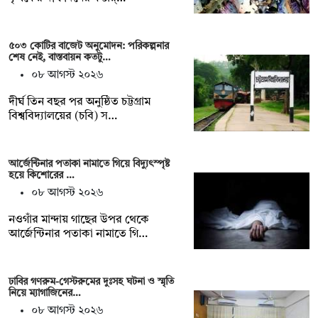
৫০৩ কোটির বাজেট অনুমোদন: পরিকল্পনার
শেষ নেই, বাস্তবায়ন কতটু…
০৮ আগস্ট ২০২৬
দীর্ঘ তিন বছর পর অনুষ্ঠিত চট্টগ্রাম
বিশ্ববিদ্যালয়ের (চবি) স…
আর্জেন্টিনার পতাকা নামাতে গিয়ে বিদ্যুৎস্পৃষ্ট
হয়ে কিশোরের …
০৮ আগস্ট ২০২৬
নওগাঁর মান্দায় গাছের উপর থেকে
আর্জেন্টিনার পতাকা নামাতে গি…
ঢাবির গণরুম-গেস্টরুমের দুঃসহ ঘটনা ও স্মৃতি
নিয়ে ম্যাগাজিনের…
০৮ আগস্ট ২০২৬