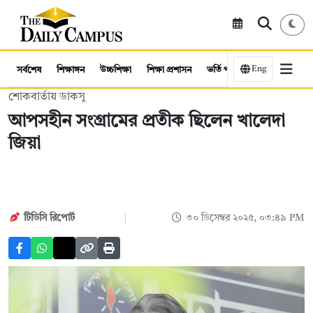
Eng
সর্বশেষ
শিক্ষাঙ্গন
উচ্চশিক্ষা
শিক্ষা প্রশাসন
ভর্তি পরীক্ষা
কর্মসংস্থান
শোকবার্তায় ডাকসু
আপসহীন সংগ্রামের প্রতীক ছিলেন খালেদা
জিয়া
টিডিসি রিপোর্ট
৩০ ডিসেম্বর ২০২৫, ০৩:৪৯ PM