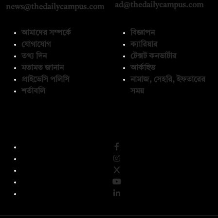
ad@thedailycampus.com
news@thedailycampus.com
আমাদের সম্পর্কে
বিজ্ঞাপন
যোগাযোগ
ক্যারিয়ার
তথ্য দিন
টেক্সট কনভার্টার
মতামত জানান
আর্কাইভ
প্রাইভেসি পলিসি
নামাজ, সেহরি, ইফতারের
শর্তাবলি
সময়
অনুসরণ করুন