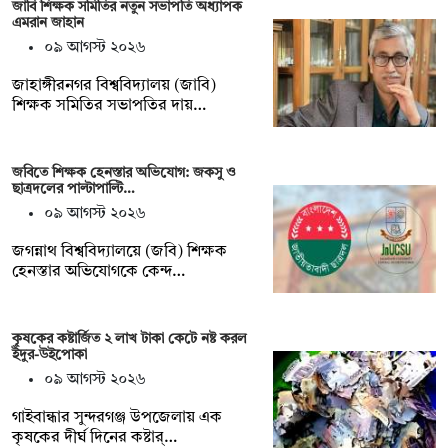
জাবি শিক্ষক সমিতির নতুন সভাপতি অধ্যাপক
এমরান জাহান
০৯ আগস্ট ২০২৬
জাহাঙ্গীরনগর বিশ্ববিদ্যালয় (জাবি)
শিক্ষক সমিতির সভাপতির দায়…
জবিতে শিক্ষক হেনস্তার অভিযোগ: জকসু ও
ছাত্রদলের পাল্টাপাল্টি…
০৯ আগস্ট ২০২৬
জগন্নাথ বিশ্ববিদ্যালয়ে (জবি) শিক্ষক
হেনস্তার অভিযোগকে কেন্দ…
কৃষকের কষ্টার্জিত ২ লাখ টাকা কেটে নষ্ট করল
ইঁদুর-উইপোকা
০৯ আগস্ট ২০২৬
গাইবান্ধার সুন্দরগঞ্জ উপজেলায় এক
কৃষকের দীর্ঘ দিনের কষ্টার্…