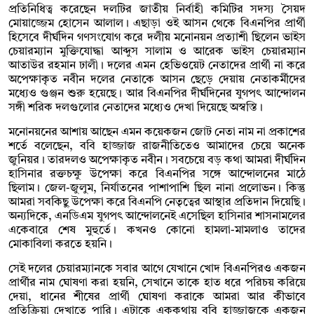
প্রতিনিধিত্ব করেছেন দলটির জাতীয় নির্বাহী কমিটির সদস্য সৈয়দ
মোয়াজ্জেম হোসেন আলাল। এছাড়া ওই আসন থেকে বিএনপির প্রার্থী
হিসেবে দীর্ঘদিন গণসংযোগ করে দলীয় মনোনয়ন প্রত্যাশী ছিলেন ভাইস
চেয়ারম্যান মুক্তিযোদ্ধা আব্দুস সালাম ও আরেক ভাইস চেয়ারম্যান
আতাউর রহমান ঢালী। দলের এমন হেভিওয়েট নেতাদের প্রার্থী না করে
অপেক্ষাকৃত নবীন দলের নেতাকে আসন ছেড়ে দেয়ায় নেতাকর্মীদের
মধ্যেও গুঞ্জন শুরু হয়েছে। আর বিএনপির দীর্ঘদিনের যুগপৎ আন্দোলন
সঙ্গী শরিক দলগুলোর নেতাদের মধ্যেও দেখা দিয়েছে অস্বস্তি।
মনোনয়নের আশায় আছেন এমন কয়েকজন জোট নেতা নাম না প্রকাশের
শর্তে বলেছেন, ববি হাজ্জাজ রাজনীতিতেও আমাদের চেয়ে অনেক
জুনিয়র। তারদলও অপেক্ষাকৃত নবীন। সবচেয়ে বড় কথা আমরা দীর্ঘদিন
হাসিনার রক্তচক্ষু উপেক্ষা করে বিএনপির সঙ্গে আন্দোলনের মাঠে
ছিলাম। জেল-জুলুম, নির্যাতনের পাশাপাশি ছিল নানা প্রলোভন। কিন্তু
আমরা সবকিছু উপেক্ষা করে বিএনপি নেতৃত্বের আস্থার প্রতিদান দিয়েছি।
অন্যদিকে, এনডিএম যুগপৎ আন্দোলনেই এসেছিল হাসিনার শাসনামলের
একেবারে শেষ মুহুর্তে। কখনও কোনো হামলা-মামলাও তাদের
মোকাবিলা করতে হয়নি।
সেই দলের চেয়ারম্যানকে সবার আগে যেখানে খোদ বিএনপিরও একজন
প্রার্থীর নাম ঘোষণা করা হয়নি, সেখানে তাকে হাত ধরে পরিচয় করিয়ে
দেয়া, ধানের শীষের প্রার্থী ঘোষণা করাকে আমরা আর কীভাবে
প্রতিক্রিয়া দেখাতে পারি। এটাকে এককথায় ববি হাজ্জাজকে একজন