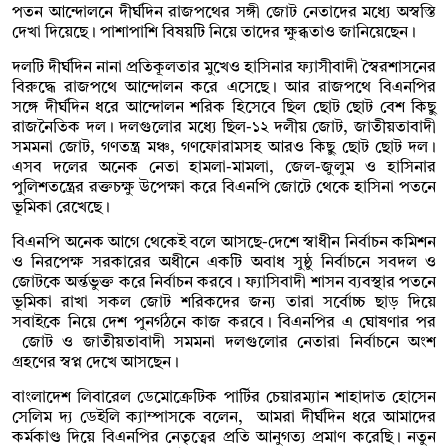
পতন আন্দোলনে দীর্ঘদিন রাজপথের সঙ্গী জোট নেতাদের মধ্যে অস্বস্তি
দেখা দিয়েছে। পাশাপাশি বিষয়টি নিয়ে তাদের ক্ষুব্ধতাও জানিয়েছেন।
দলটি দীর্ঘদিন নানা প্রতিকূলতার মুখেও হাসিনার ফ্যাসীবাদী স্বৈরশাসনের
বিরুদ্ধে রাজপথে আন্দোলন করে এসেছে। আর রাজপথে বিএনপির
সঙ্গে দীর্ঘদিন ধরে আন্দোলন শরিক হিসেবে ছিল ছোট ছোট বেশ কিছু
রাজনৈতিক দল। দলগুলোর মধ্যে ছিল-১২ দলীয় জোট, জাতীয়তাবাদী
সমমনা জোট, গণতন্ত্র মঞ্চ, গণফোরামসহ আরও কিছু ছোট ছোট দল।
এসব দলের অনেক নেতা হামলা-মামলা, জেল-জুলুম ও হাসিনার
পুলিশতন্ত্রের রক্তচক্ষু উপেক্ষা করে বিএনপি জোটে থেকে হাসিনা পতনে
ভূমিকা রেখেছে।
বিএনপি অনেক আগে থেকেই বলে আসছে-দেশে স্বাধীন নির্বাচন কমিশন
ও নিরপেক্ষ সরকারের অধীনে একটি অবাধ সুষ্ঠু নির্বাচনে সবদল ও
জোটকে অর্ন্তভুক্ত করে নির্বাচন করবে। ফ্যাসিবাদী শাসন ব্যবস্থার পতনে
ভূমিকা রাখা সকল জোট শরিকদের জন্য তারা সর্বোচ্চ ছাড় দিয়ে
সবাইকে নিয়ে দেশ পুনর্গঠনে কাজ করবে। বিএনপির এ ঘোষণার পর
জোট ও জাতীয়তাবাদী সমমনা দলগুলোর নেতারা নির্বাচনে অংশ
গ্রহণের স্বপ্ন দেখে আসছেন।
বাংলাদেশ লিবারেল ডেমোক্রেটিক পার্টির চেয়ারম্যান শাহাদাত হোসেন
সেলিম দ্য ডেইলি ক্যাম্পাসকে বলেন, আমরা দীর্ঘদিন ধরে আমাদের
কর্মকাণ্ড দিয়ে বিএনপির নেতৃত্বের প্রতি আনুগত্য প্রমাণ করেছি। নতুন