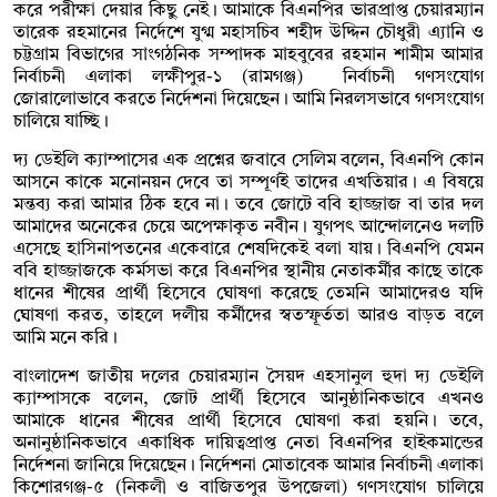
করে পরীক্ষা দেয়ার কিছু নেই। আমাকে বিএনপির ভারপ্রাপ্ত চেয়ারম্যান
তারেক রহমানের নির্দেশে যুগ্ম মহাসচিব শহীদ উদ্দিন চৌধুরী এ্যানি ও
চট্টগ্রাম বিভাগের সাংগঠনিক সম্পাদক মাহবুবের রহমান শামীম আমার
নির্বাচনী এলাকা লক্ষীপুর-১ (রামগঞ্জ) নির্বাচনী গণসংযোগ
জোরালোভাবে করতে নির্দেশনা দিয়েছেন। আমি নিরলসভাবে গণসংযোগ
চালিয়ে যাচ্ছি।
দ্য ডেইলি ক্যাম্পাসের এক প্রশ্নের জবাবে সেলিম বলেন, বিএনপি কোন
আসনে কাকে মনোনয়ন দেবে তা সম্পূর্ণই তাদের এখতিয়ার। এ বিষয়ে
মন্তব্য করা আমার ঠিক হবে না। তবে জোটে ববি হাজ্জাজ বা তার দল
আমাদের অনেকের চেয়ে অপেক্ষাকৃত নবীন। যুগপৎ আন্দোলনেও দলটি
এসেছে হাসিনাপতনের একেবারে শেষদিকেই বলা যায়। বিএনপি যেমন
ববি হাজ্জাজকে কর্মসভা করে বিএনপির স্থানীয় নেতাকর্মীর কাছে তাকে
ধানের শীষের প্রার্থী হিসেবে ঘোষণা করেছে তেমনি আমাদেরও যদি
ঘোষণা করত, তাহলে দলীয় কর্মীদের স্বতস্ফূর্ততা আরও বাড়ত বলে
আমি মনে করি।
বাংলাদেশ জাতীয় দলের চেয়ারম্যান সৈয়দ এহসানুল হুদা দ্য ডেইলি
ক্যাম্পাসকে বলেন, জোট প্রার্থী হিসেবে আনুষ্ঠানিকভাবে এখনও
আমাকে ধানের শীষের প্রার্থী হিসেবে ঘোষণা করা হয়নি। তবে,
অনানুষ্ঠানিকভাবে একাধিক দায়িত্বপ্রাপ্ত নেতা বিএনপির হাইকমান্ডের
নির্দেশনা জানিয়ে দিয়েছেন। নির্দেশনা মোতাবেক আমার নির্বাচনী এলাকা
কিশোরগঞ্জ-৫ (নিকলী ও বাজিতপুর উপজেলা) গণসংযোগ চালিয়ে