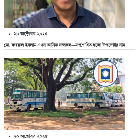
২০ অক্টোবর ২০২৫
মো. নজরুল ইসলাম এখন আসিফ নজরুল—সংশোধিত হলো উপদেষ্টার নাম
২০ অক্টোবর ২০২৫