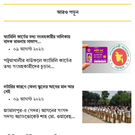
আরও পড়ুন
ফ্যামিলি কার্ডের তথ্য সংগ্রহকারীর তালিকায়
মাদক মামলায় সাজাপ…
০৯ আগস্ট ২০২৬
পটুয়াখালীর বাউফলে ফ্যামিলি কার্ডের
তথ্য সংগ্রহকারীদের চূড়ান…
লটারির কারণে জেলা স্কুলের আগের মান আর
নেই
০৯ আগস্ট ২০২৬
জামালপুর-৫ (সদর) আসনের সংসদ
সদস্য অ্যাডভোকেট শাহ মো. ওয়ারেছ…