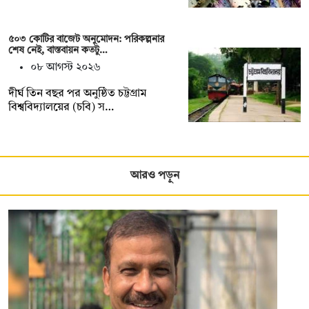
৫০৩ কোটির বাজেট অনুমোদন: পরিকল্পনার
শেষ নেই, বাস্তবায়ন কতটু…
০৮ আগস্ট ২০২৬
দীর্ঘ তিন বছর পর অনুষ্ঠিত চট্টগ্রাম
বিশ্ববিদ্যালয়ের (চবি) স…
আরও পড়ুন