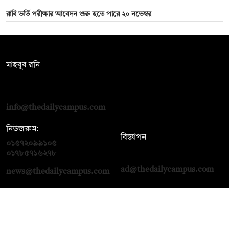
রাবি ভর্তি পরীক্ষার আবেদন শুরু হতে পারে ২০ নভেম্বর
সম্পাদক:
মাহবুব রনি
দ্য ডেইলি ক্যাম্পাস, দ্বিতীয় তলা, হাসান হোল্ডিংস, ৫২/১ নিউ ইস্কাটন
রোড, ঢাকা ১০০০
info@thedailycampus.com
নিউজরুম:
বিজ্ঞাপন
০১৫৭২০৯৯১০৫
,
০১৭১২১৩৬৫৯৩
০১৭৮৫৭১৬২৭৮
ad@thedailycampus.com
news@thedailycampus.com
আমাদের সম্পর্কে
বিজ্ঞাপন
যোগাযোগ
ক্যারিয়ার
তথ্য দিন
টেক্সট কনভার্টার