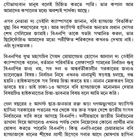
সৌভাগ্যবান মানুষ বলেই চিহ্নিত করতে পারি। তার কপাল আর
আমাদের কপালের মধ্যে অবশ্যই পার্থক্য আছে।
এসব নেতারা দ্য ডেইলি ক্যাম্পাসকে জানান, ববি হাজ্জাজ ‘বিতর্কিত’
মুছা বিন শমসেরের পুত্র। আর ফ্যাসিস্ট হাসিনার অন্যতম প্রধান দোসর
শেখ সেলিমের জামাই। বিএনপি তাকে যতটা সম্মানিত করল, তার
ছিটেফোঁটাও আমাদের মতো পরীক্ষিত শরিকদের কখনও দেখায় নাই।
এটা দুঃখজনক।
বিএনপির যুগ্ম মহাসচিব সৈয়দ মোয়াজ্জেম হোসেন আলাল দ্য ডেইলি
ক্যাম্পাসকে বলেন, বর্তমান পরিবর্তিত প্রেক্ষাপটে সামনের নির্বাচন শুধু
বিএনপির জন্য নয়, সব দল ও অন্তর্বর্তীকালীন সরকারের জন্যও
চ্যালেঞ্জের বিষয়। নির্বাচন নিয়ে এখনও নানামুখী ষড়যন্ত্র চলছে, বন্ধ
হয়নি। হাইকমান্ডকে সব বিষয় চিন্তা করতে হয়। নানান মেরুকরণ নিয়ে
ভাবতে হয়। তাই ঢাকা-১৩ আসনে ববি হাজ্জাজকে মনোনয়ন দেয়ার
বিষয়টিও হাইকমান্ডের চিন্তা-ভাবনার বিষয় বলে আমি মনে করি।
গেল বছরের ৫ আগস্ট ছাত্র-জনতার রক্ত ঝড়া গণঅভ্যুত্থানে ফ্যাসিস্ট
হাসিনা সরকারের পতনের পর থেকে যত দ্রুত সম্ভব দেশে জাতীয় সংসদ
নির্বাচনের দাবি করে আসছে বিএনপি। দলীয়ভাবে জাতীয় নির্বাচনের
তাগাদা দিয়ে আসলেও এখনও পর্যন্ত খোদ নিজেদের কোনো প্রার্থীর নাম
ঘোষণা করতে পারেনি বিএনপি। কিন্তু এনডিএমের চেয়ারম্যান ববি
হাজ্জাজকে ধানের শীষের প্রার্থী হিসেবে সবার আগে ঘোষণায় হাসিনা