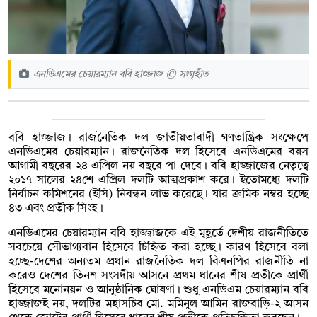
এনডিএমের চেয়ারম্যান ববি হাজ্জাজ © সংগৃহীত
ববি হাজ্জাজ। রাজনৈতিক দল জাতীয়তাবাদী গণতান্ত্রিক সংক্ষেপে
এনডিএমের চেয়ারম্যান। রাজনৈতিক দল হিসেবে এনডিএমের বয়স
আগামী বছরের ২৪ এপ্রিল নয় বছরে পা দেবে। ববি হাজ্জাজের নেতৃত্বে
২০১৭ সালের ২৪শে এপ্রিল দলটি আত্মপ্রকাশ করে। ইতোমধ্যে দলটি
নির্বাচন কমিশনের (ইসি) নিবন্ধন লাভ করেছে। যার ক্রমিক নম্বর হচ্ছে
৪৩ এবং প্রতীক সিংহ।
এনডিএমের চেয়ারম্যান ববি হাজ্জাজকে এই মুহূর্তে দেশীয় রাজনীতিতে
সবচেয়ে সৌভাগ্যবান হিসেবে চিহ্নিত করা হচ্ছে। কারণ হিসেবে বলা
হচ্ছে-দেশের অন্যতম প্রধান রাজনৈতিক দল বিএনপির রাজনীতি না
করেও দেশের তিনশ সংসদীয় আসনে প্রথম ধানের শীষ প্রতীকে প্রার্থী
হিসেবে মনোনয়ন ও আনুষ্ঠানিক ঘোষণা। শুধু এনডিএম চেয়ারম্যান ববি
হাজ্জাজই নয়, দলটির মহাসচিব মো. মমিনুল আমিন রাজবাড়ি-২ আসন