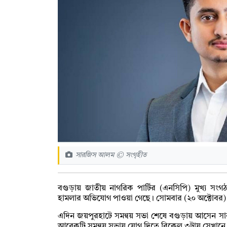
সারজিস আলম © সংগৃহীত
বগুড়ায় জাতীয় নাগরিক পার্টির (এনসিপি) মুখ্য স
হামলার অভিযোগ পাওয়া গেছে। সোমবার (২০ অক্টোবর)
এদিন জয়পুরহাটে সমন্বয় সভা শেষে বগুড়ায় আসেন 
আরেকটি সমন্বয় সভায় যোগ দিতে বিকেল ৩টায় সেখান