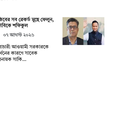
িবের সব রেকর্ড মুছে ফেলুন,
সিবিকে শফিকুল
০৭ আগস্ট ২০২৬
ৈরাচারী আওয়ামী সরকারকে
্থনের কারণে সাবেক
িনায়ক সাকি…