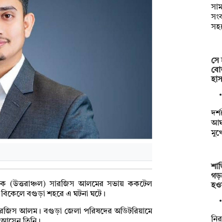
সাম
সংক
সহ
সে 
বোত
হাস
দর্
আঘা
মুখ
শান
গড়
ংগঠক (উত্তরাঞ্চল) সারজিস আলমের
সভায়
ককটেল
হও
 বিকেলে বগুড়া শহরে এ ঘটনা ঘটে।
সারজিস আলম। বগুড়া জেলা পরিষদের অডিটরিয়ামে
নির
ে আসেন তিনি।