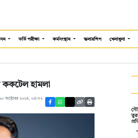
শাসন
ভর্তি পরীক্ষা
কর্মসংস্থান
স্কলারশিপ
খেলাধুলা
 ককটেল হামলা
২০ অক্টোবর ২০২৫, ০৫:৩২
সৌদ
তুর
প্র