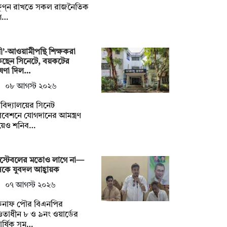
ষুণ্ন রাখতে সকল রাজনৈতিক
গ…
নী’-আওয়ামীপন্থি শিক্ষকরা
কছেন সিনেটে, বয়কটের
ষণা দিল…
০৮ আগস্ট ২০২৬
্ববিদ্যালয়ের সিনেট
বেশনে যোগদানের আমন্ত্রণ
য়েও শনিব…
স্টেবলের মতোও লাগে না—
কে যুবদল আহ্বায়ক
০৭ আগস্ট ২০২৬
কনাফ পৌর বিএনপির
াধীন ৮ ও ৯নং ওয়ার্ডের
িবার্ষিক সম…