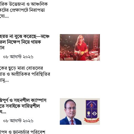
রিক উত্তেজনা ও আঞ্চলিক
টের প্রেক্ষাপটে নিরাপত্তা
যো…
হয়ত না ‍বুঝে করেছে—মঞ্চে
ল নিক্ষেপ নিয়ে গায়ক
ান
০৮ আগস্ট ২০২৬
শকের ছুড়ে মারা বোতলের
ত ও অপ্রীতিকর পরিস্থিতির
োমু…
্তিপূর্ণ ও সহনশীল ক্যাম্পাস
তে সবাইকে দায়িত্বশীল
য…
০৮ আগস্ট ২০২৬
াপদ ও জ্ঞানচর্চার পরিবেশ