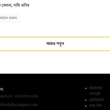
ি খেলনা, দাবি ওসির
ককটেল হামলা
আরও পড়ুন
আমাদের
ম:
সম্পর্কে
০৯৯১০৫
,
০১৭৮৫৭১৬২৭৮
যোগাযোগ
thedailycampus.com
তথ্য দিন