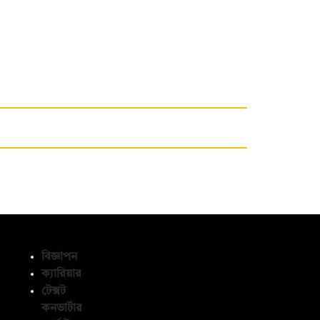
বিজ্ঞাপন
ক্যারিয়ার
টেক্সট
অনুসরণ করুন
কনভার্টার