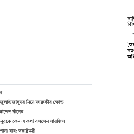
সাক
বি
স্ব
সমর
অধ
ুল
াই জাদুঘর নিয়ে ফারুকীর ক্ষোভ
রাশেদ খাঁনের
—নুরকে কেন এ কথা বললেন সারজিস
য়: স্বরাষ্ট্রমন্ত্রী