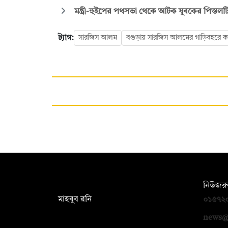
মন্ত্রী-হুইপের পথসভা থেকে আটক যুবকের পিস্তলট
ট্যাগ:
সারজিস আলম
বগুড়ায় সারজিস আলমের গাড়িবহরে 
সম্পাদক:
নিউজরু
মাহবুব রনি
০১৫৭২
দ্য ডেইলি ক্যাম্পাস, দ্বিতীয় তলা, হাসান
news@
হোল্ডিংস, ৫২/১ নিউ ইস্কাটন রোড, ঢাকা