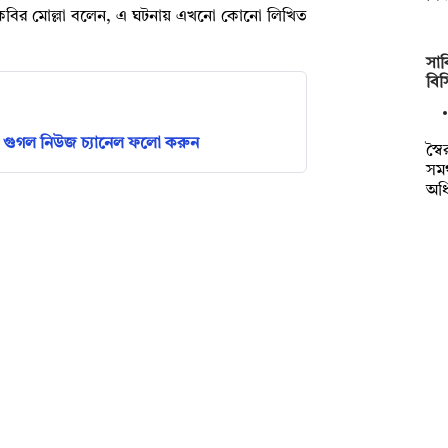
ায়ুন কবির মোল্লা বলেন, এ ঘটনায় এখনো কোনো লিখিত
সাক
বি
গুগল নিউজ চ্যানেল ফলো করুন
স্ব
সমর
অধ