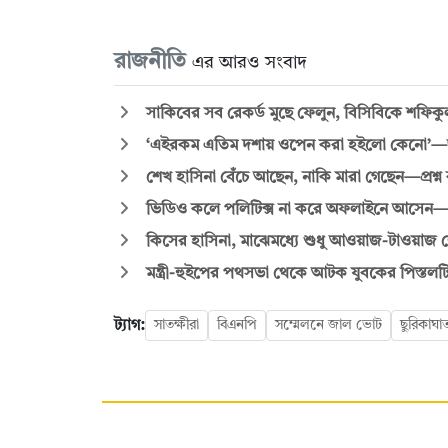
রাজনীতি
এর আরও সংবাদ
সাকিবের সব রেকর্ড মুছে ফেলুন, বিসিবিকে শফিক
‘এইরকম এতিম দশায় ওপেন করা হইলো কেনো’—জুল
শেখ হাসিনা বেঁচে আছেন, নাকি মারা গেছেন—প্রশ্ন 
ভিডিও কলে পলিটিক্স না করে অফলাইনে আসেন
কিসের হাসিনা, মাঝেমধ্যে শুধু আওয়াজ-টাওয়াজ শোনা যা
মন্ত্রী-হুইপের পথসভা থেকে আটক যুবকের পিস্তলট
ট্যাগ:
সাতক্ষীরা
বিএনপি
সম্মেলনে জাল ভোট
ছুরিকাঘা