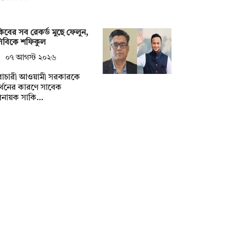
িবের সব রেকর্ড মুছে ফেলুন,
সিবিকে শফিকুল
০৭ আগস্ট ২০২৬
ৈরাচারী আওয়ামী সরকারকে
্থনের কারণে সাবেক
িনায়ক সাকি…