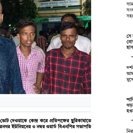
সাম
সংক
সহ
সে 
বোত
হাস
দর্
আঘা
মুখ
শান
গড়
হও
ভোট দেওয়াকে কেন্দ্র করে প্রতিপক্ষের ছুরিকাঘাতে
ুরনগর ইউনিয়নের ৩ নম্বর ওয়ার্ড বিএনপির সভাপতি
নির