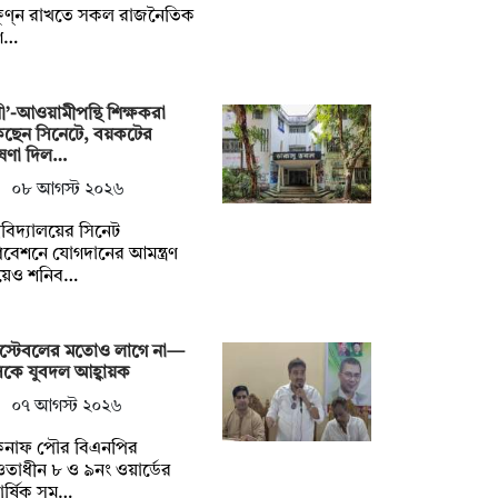
ষুণ্ন রাখতে সকল রাজনৈতিক
গ…
নী’-আওয়ামীপন্থি শিক্ষকরা
কছেন সিনেটে, বয়কটের
ষণা দিল…
০৮ আগস্ট ২০২৬
্ববিদ্যালয়ের সিনেট
বেশনে যোগদানের আমন্ত্রণ
য়েও শনিব…
স্টেবলের মতোও লাগে না—
কে যুবদল আহ্বায়ক
০৭ আগস্ট ২০২৬
কনাফ পৌর বিএনপির
াধীন ৮ ও ৯নং ওয়ার্ডের
িবার্ষিক সম…