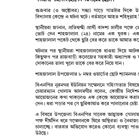
পদপ্রার্থী শাহাদাৎ হোসেন সরদারের ছেলে।
শুক্রবার (৩ অক্টোবর) সন্ধ্যা সাড়ে সাতটার দিক
বিদ্যালয় কেন্দ্রে এ ঘটনা ঘটে। বর্তমানে আহত শহিদুল্ল
স্থানীয়রা জানান, প্রতিদ্বন্দ্বী প্রার্থী বাদশা ঢালীর
ভোট দেন শাহজালাল (২৪) নামের এক যুবক। একপর্
শাহজালাল পকেট থেকে ছুরি বের করে তাকে আঘাত ক
ঘটনার পর স্থানীয়রা শাহজালালকে ধাওয়া দিয়ে আ
কিছুক্ষণ পর রাজবাড়ী কলেজের সহকারী অধ্যাপক ও
দোকানের তালা খুলে তাকে বের করে নিয়ে যান।
শাহজালাল উপজেলার ৮ নম্বর ওয়ার্ডের ছোট শ্যামনগর গ
বিএনপির নুরনগর ইউনিয়ন সম্মেলনে সহিংসতার বিষ
চেয়ারম্যান গোলাম আলমগীর বলেন, কেন্দ্রীয় নির্দেশন
আয়োজনের কথা থাকলেও এক কেন্দ্রে আয়োজন করায়
দেন। ধরা পড়ার পর সে ছুরিকাঘাত করে পালানোর চেষ্ট
এ বিষয়ে উপজেলা বিএনপির সাবেক আহ্বায়ক সোলা
পক্ষ দীর্ঘদিন ধরে সম্মেলনকে ঘিরে অস্থিরতা ও নৈরাজ্য 
চালাচ্ছে। বারবার অভিযোগ করেও কোনো ব্যবস্থা পা
উঠছে।