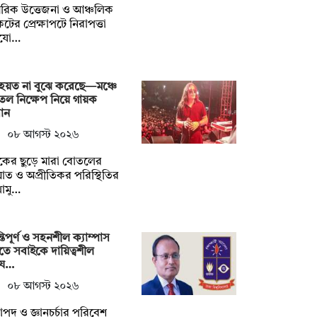
রিক উত্তেজনা ও আঞ্চলিক
টের প্রেক্ষাপটে নিরাপত্তা
যো…
হয়ত না ‍বুঝে করেছে—মঞ্চে
ল নিক্ষেপ নিয়ে গায়ক
ান
০৮ আগস্ট ২০২৬
শকের ছুড়ে মারা বোতলের
ত ও অপ্রীতিকর পরিস্থিতির
োমু…
্তিপূর্ণ ও সহনশীল ক্যাম্পাস
তে সবাইকে দায়িত্বশীল
য…
০৮ আগস্ট ২০২৬
াপদ ও জ্ঞানচর্চার পরিবেশ