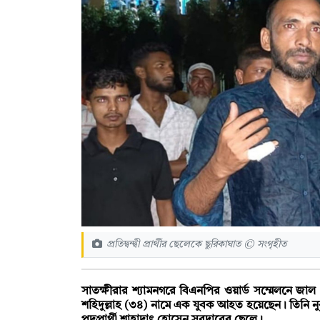
প্রতিদ্বন্দ্বী প্রার্থীর ছেলেকে ছুরিকাঘাত © সংগৃহীত
সাতক্ষীরার শ্যামনগরে বিএনপির ওয়ার্ড সম্মেলনে জাল 
শহিদুল্লাহ (৩৪) নামে এক যুবক আহত হয়েছেন। তিনি ন