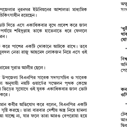
অক্
সং
ে উপজেলার নুরনগর ইউনিয়নের আশালতা মাধ্যমিক
াহ চিকিৎসাধীন রয়েছেন।
 পক্ষে ভোট দিতে এসে একাধিকবার বুথে প্রবেশ করে জাল
‘খু
যায়ে শহিদুল্লাহ তাকে হাতেনাতে ধরে ফেললে
থা
রেন।
ঘো
টক করে পাশের একটি দোকানে আটকে রাখে। তবে
 যুবদল নেতা রাজু আহমেদ লোকজন নিয়ে এসে ওই
বিশ
অধি
্রামের সুরাত আলীর ছেলে।
পে
য়ে উপজেলা বিএনপির সাবেক সদস্যসচিব ও সাবেক
া অনুযায়ী নয়টি ওয়ার্ডের সম্মেলন পৃথক কেন্দ্রে
 ভিড়ের সুযোগে ওই যুবক একাধিকবার জাল ভোট
কন
া করে।
ওসি
য়মান কবীর অভিযোগ করে বলেন, বিএনপির একটি
সৃষ্টি করছে। তারা বারবার দেশীয় অস্ত্র নিয়ে হামলা
টে
ওয়া যাচ্ছে না, যার ফলে তারা আরও বেপরোয়া হয়ে
আওত
দ্ব