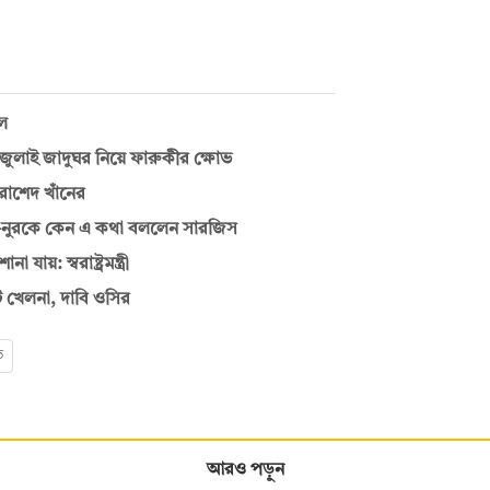
ুল
াই জাদুঘর নিয়ে ফারুকীর ক্ষোভ
রাশেদ খাঁনের
—নুরকে কেন এ কথা বললেন সারজিস
য়: স্বরাষ্ট্রমন্ত্রী
ি খেলনা, দাবি ওসির
ত
আরও পড়ুন