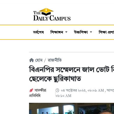
সর্বশেষ
শিক্ষাঙ্গন
উচ্চশিক্ষা
শিক্ষা প্র
হোম
রাজনীতি
বিএনপির সম্মেলনে জাল ভোট নিয়ে সংঘ
ছেলেকে ছুরিকাঘাত
সাতক্ষীরা
০৪ অক্টোবর ২০২৫, ০৮:০৯ AM
, আপড
প্রতিনিধি
০৮:১০ AM