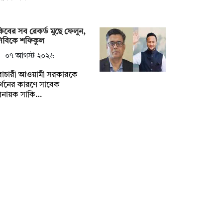
িবের সব রেকর্ড মুছে ফেলুন,
সিবিকে শফিকুল
০৭ আগস্ট ২০২৬
ৈরাচারী আওয়ামী সরকারকে
্থনের কারণে সাবেক
িনায়ক সাকি…