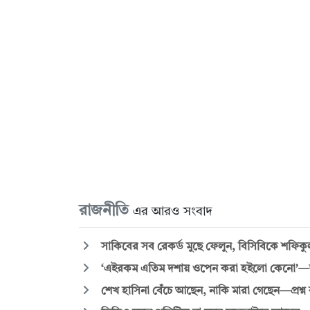
রাজনীতি
এর আরও সংবাদ
সাকিবের সব রেকর্ড মুছে ফেলুন, বিসিবিকে শফিক
‘এইরকম এতিম দশায় ওপেন করা হইলো কেনো’—জুল
শেখ হাসিনা বেঁচে আছেন, নাকি মারা গেছেন—প্রশ্ন 