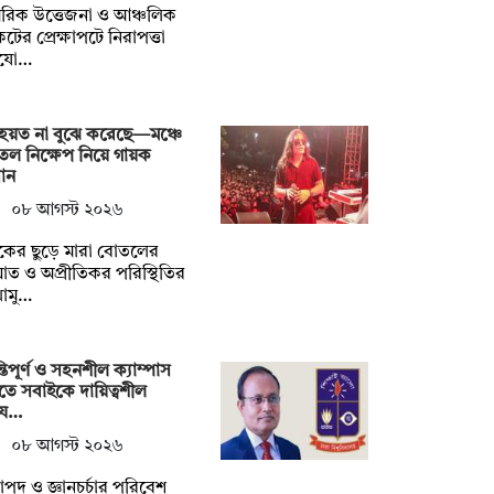
রিক উত্তেজনা ও আঞ্চলিক
টের প্রেক্ষাপটে নিরাপত্তা
যো…
হয়ত না ‍বুঝে করেছে—মঞ্চে
ল নিক্ষেপ নিয়ে গায়ক
ান
০৮ আগস্ট ২০২৬
শকের ছুড়ে মারা বোতলের
ত ও অপ্রীতিকর পরিস্থিতির
োমু…
্তিপূর্ণ ও সহনশীল ক্যাম্পাস
তে সবাইকে দায়িত্বশীল
য…
০৮ আগস্ট ২০২৬
াপদ ও জ্ঞানচর্চার পরিবেশ