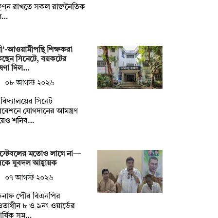
ষুণ্ন রাখতে সকল রাজনৈতিক
গ…
নী’-আওয়ামীপন্থি শিক্ষকরা
কছেন সিনেটে, বয়কটের
ষণা দিল…
০৮ আগস্ট ২০২৬
্ববিদ্যালয়ের সিনেট
বেশনে যোগদানের আমন্ত্রণ
য়েও শনিব…
স্টেবলের মতোও লাগে না—
কে যুবদল আহ্বায়ক
০৭ আগস্ট ২০২৬
কনাফ পৌর বিএনপির
াধীন ৮ ও ৯নং ওয়ার্ডের
িবার্ষিক সম…