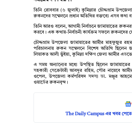
সমাজের দর্পণ স্বরূপ।’
তিনি রোববার (৬ জুলাই) কুমিল্লার চৌদ্দগ্রাম উপ
রুকনদের সম্মেলনে প্রধান অতিথির বক্তব্যে এসব কথা 
তিনি আরও বলেন, আগামী নির্বাচনে জামায়াতের রুকনরা স
করবে। এক কথায়-নির্বাচনী কার্যক্রম সফলে রুকনদের জ
চৌদ্দগ্রাম উপজেলা জামায়াতের আমীর মাহফুজুর রহম
পরিচালনায় রুকন সম্মেলনে বিশেষ অতিথি ছিলেন জাম
লিয়াকত আলী ভুঁইয়া, কুমিল্লা দক্ষিণ জেলা আমীর এডভ
এ সময় অন্যান্যের মধ্যে উপস্থিত ছিলেন জামায়াতের
সহকারী সেক্রেটারী আবদুর রহিম, পৌর নায়েবে আমী
ওপেল, উপজেলা কর্মপরিষদ সদস্য ডা. মঞ্জুর আহমেদ
ওয়ার্ডের রুকনবৃন্দ।
The Daily Campus এর খবর পেতে 