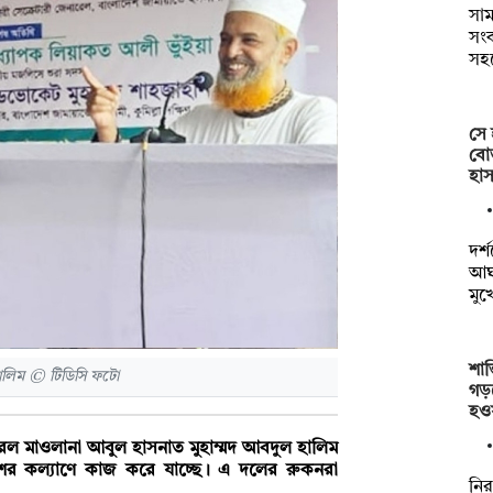
সাম
সংক
সহ
সে 
বোত
হাস
দর্
আঘা
মুখ
শান
 হালিম © টিডিসি ফটো
গড়
হও
ারেল মাওলানা আবুল হাসনাত মুহাম্মদ আবদুল হালিম
েশের কল্যাণে কাজ করে যাচ্ছে। এ দলের রুকনরা
নির