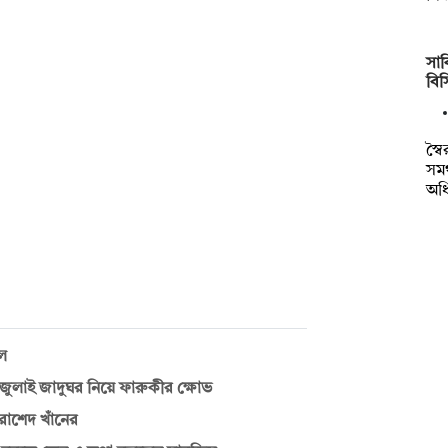
সাক
বি
স্ব
সমর
অধ
ুল
াই জাদুঘর নিয়ে ফারুকীর ক্ষোভ
রাশেদ খাঁনের