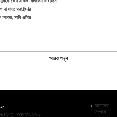
—নুরকে কেন এ কথা বললেন সারজিস
য়: স্বরাষ্ট্রমন্ত্রী
ি খেলনা, দাবি ওসির
আরও পড়ুন
আমাদের
ম:
সম্পর্কে
০৯৯১০৫
,
০১৭৮৫৭১৬২৭৮