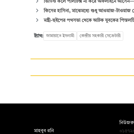
ভিডিও কলে পলিটিক্স না করে অফলাইনে আসেন
কিসের হাসিনা, মাঝেমধ্যে শুধু আওয়াজ-টাওয়াজ শোনা যা
মন্ত্রী-হুইপের পথসভা থেকে আটক যুবকের পিস্তলট
ট্যাগ:
জামায়াতে ইসলামী
কেন্দ্রীয় সহকারী সেক্রেটারী
সম্পাদক:
নিউজরু
মাহবুব রনি
০১৫৭২