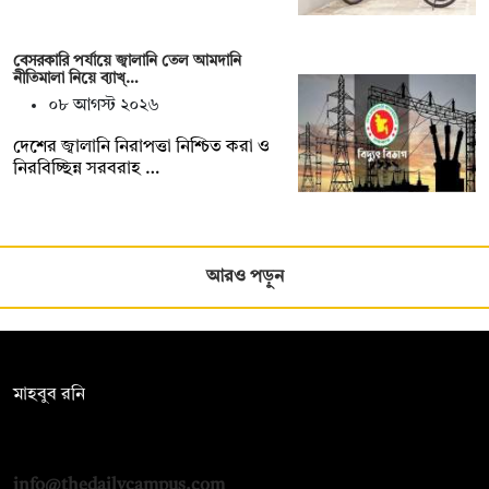
বেসরকারি পর্যায়ে জ্বালানি তেল আমদানি
নীতিমালা নিয়ে ব্যাখ্…
০৮ আগস্ট ২০২৬
দেশের জ্বালানি নিরাপত্তা নিশ্চিত করা ও
নিরবিচ্ছিন্ন সরবরাহ …
আরও পড়ুন
সম্পাদক:
মাহবুব রনি
দ্য ডেইলি ক্যাম্পাস, দ্বিতীয় তলা, হাসান হোল্ডিংস, ৫২/১ নিউ ইস্কাটন
রোড, ঢাকা ১০০০
info@thedailycampus.com