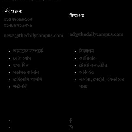
নিউজরুম:
বিজ্ঞাপন
০১৫৭২০৯৯১০৫
,
০১৭১২১৩৬৫৯৩
০১৭৮৫৭১৬২৭৮
ad@thedailycampus.com
news@thedailycampus.com
আমাদের সম্পর্কে
বিজ্ঞাপন
যোগাযোগ
ক্যারিয়ার
তথ্য দিন
টেক্সট কনভার্টার
মতামত জানান
আর্কাইভ
প্রাইভেসি পলিসি
নামাজ, সেহরি, ইফতারের
শর্তাবলি
সময়
অনুসরণ করুন