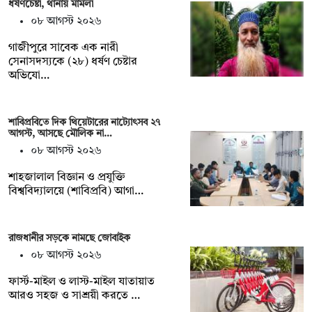
ধর্ষণচেষ্টা, থানায় মামলা
০৮ আগস্ট ২০২৬
গাজীপুরে সাবেক এক নারী
সেনাসদস্যকে (২৮) ধর্ষণ চেষ্টার
অভিযো…
শাবিপ্রবিতে দিক থিয়েটারের নাট্যোৎসব ২৭
আগস্ট, আসছে মৌলিক না…
০৮ আগস্ট ২০২৬
শাহজালাল বিজ্ঞান ও প্রযুক্তি
বিশ্ববিদ্যালয়ে (শাবিপ্রবি) আগা…
রাজধানীর সড়কে নামছে জোবাইক
০৮ আগস্ট ২০২৬
ফার্স্ট-মাইল ও লাস্ট-মাইল যাতায়াত
আরও সহজ ও সাশ্রয়ী করতে …