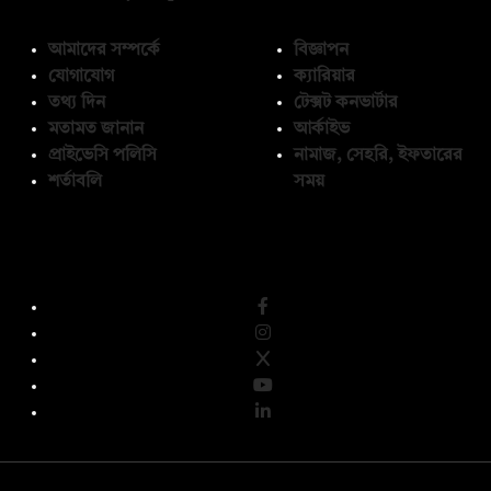
আমাদের সম্পর্কে
বিজ্ঞাপন
যোগাযোগ
ক্যারিয়ার
তথ্য দিন
টেক্সট কনভার্টার
মতামত জানান
আর্কাইভ
প্রাইভেসি পলিসি
নামাজ, সেহরি, ইফতারের
শর্তাবলি
সময়
অনুসরণ করুন