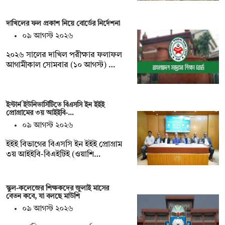
দাখিলের ফল প্রকাশ নিয়ে বোর্ডের নির্দেশনা
০৯ আগস্ট ২০২৬
২০২৬ সালের দাখিল পরীক্ষার ফলাফল
আগামীকাল সোমবার (১০ আগস্ট) …
ইস্টার্ন ইউনিভার্সিটিতে বিএসসি ইন ইইই
প্রোগ্রামের ৩য় আইইবি-…
০৯ আগস্ট ২০২৬
ইইই বিভাগের বিএসসি ইন ইইই প্রোগ্রাম
৩য় আইইবি-বিএইটিই (ওয়াশি…
স্কুল-কলেজের শিক্ষকদের জুলাই মাসের
বেতন কবে, যা বলছে মাউশি
০৯ আগস্ট ২০২৬