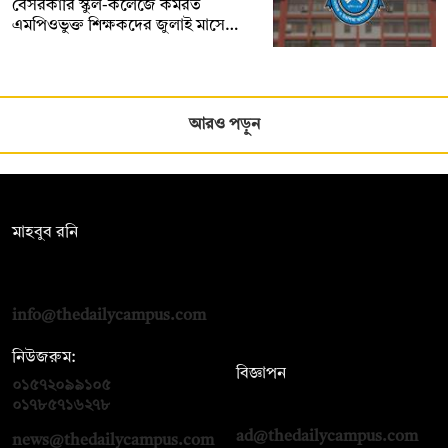
বেসরকারি স্কুল-কলেজে কর্মরত
এমপিওভুক্ত শিক্ষকদের জুলাই মাসে…
আরও পড়ুন
সম্পাদক:
মাহবুব রনি
দ্য ডেইলি ক্যাম্পাস, দ্বিতীয় তলা, হাসান হোল্ডিংস, ৫২/১ নিউ ইস্কাটন
রোড, ঢাকা ১০০০
info@thedailycampus.com
নিউজরুম:
বিজ্ঞাপন
০১৫৭২০৯৯১০৫
,
০১৭১২১৩৬৫৯৩
০১৭৮৫৭১৬২৭৮
ad@thedailycampus.com
news@thedailycampus.com