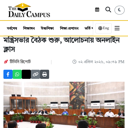
Eng
সর্বশেষ
শিক্ষাঙ্গন
উচ্চশিক্ষা
শিক্ষা প্রশাসন
ভর্তি পরীক্ষা
কর্মসংস্থান
মন্ত্রিসভার বৈঠক শুরু, আলোচনায় অনলাইন
ক্লাস
টিডিসি রিপোর্ট
০২ এপ্রিল ২০২৬, ০৯:৩৯ PM