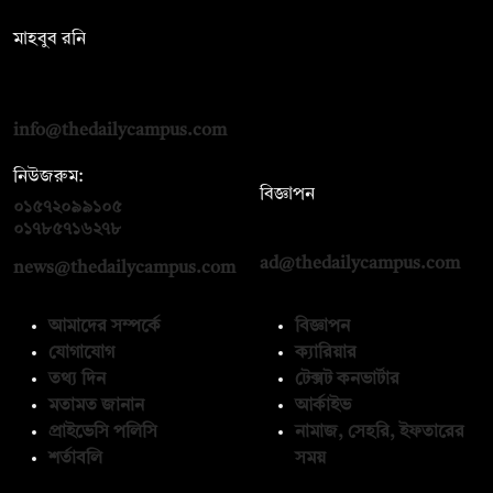
সম্পাদক:
মাহবুব রনি
দ্য ডেইলি ক্যাম্পাস, দ্বিতীয় তলা, হাসান হোল্ডিংস, ৫২/১ নিউ ইস্কাটন
রোড, ঢাকা ১০০০
info@thedailycampus.com
নিউজরুম:
বিজ্ঞাপন
০১৫৭২০৯৯১০৫
,
০১৭১২১৩৬৫৯৩
০১৭৮৫৭১৬২৭৮
ad@thedailycampus.com
news@thedailycampus.com
আমাদের সম্পর্কে
বিজ্ঞাপন
যোগাযোগ
ক্যারিয়ার
তথ্য দিন
টেক্সট কনভার্টার
মতামত জানান
আর্কাইভ
প্রাইভেসি পলিসি
নামাজ, সেহরি, ইফতারের
শর্তাবলি
সময়