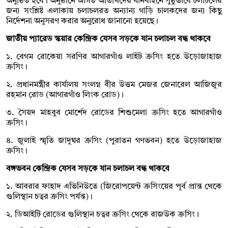
অনুষ্ঠিত হবে। অনুষ্ঠানে আগত অতিথিদের যানবাহনে সুষ্ঠুভাবে চলাচলের
জন্য সংশ্লিষ্ট এলাকায় চলাচলরত অন্যান্য গাড়ি চালকদের জন্য কিছু
নির্দেশনা অনুসরণ করার অনুরোধ জানানো হয়েছে।
জাতীয় প্যারেড স্কয়ার কেন্দ্রিক যেসব সড়কে যান চলাচল বন্ধ থাকবে
১. বেগম রোকেয়া সরণির আগারগাঁও লাইট ক্রসিং হতে উড়োজাহাজ
ক্রসিং।
২. প্রধানমন্ত্রীর কার্যালয় সংলগ্ন বীর উত্তম মেজর জেনারেল আজিজুর
রহমান রোড (আগারগাঁও লিংক রোড)।
৩. সৈয়দ মাহবুব মোর্শেদ রোডের শিশুমেলা ক্রসিং হতে আগারগাঁও
ক্রসিং।
৪. জুলাই স্মৃতি জাদুঘর ক্রসিং (পুরাতন গণভবন) হতে উড়োজাহাজ
ক্রসিং।
বঙ্গভবন কেন্দ্রিক যেসব সড়কে যান চলাচল বন্ধ থাকবে
১. আবরার ফাহাদ এভিনিউতে (জিরোপয়েন্ট ক্রসিংয়ের পূর্ব প্রান্ত থেকে
গুলিস্থান চত্বর ক্রসিং পর্যন্ত)।
২. ডিআইটি রোডের গুলিস্থান চত্বর ক্রসিং থেকে রাজউক ক্রসিং।