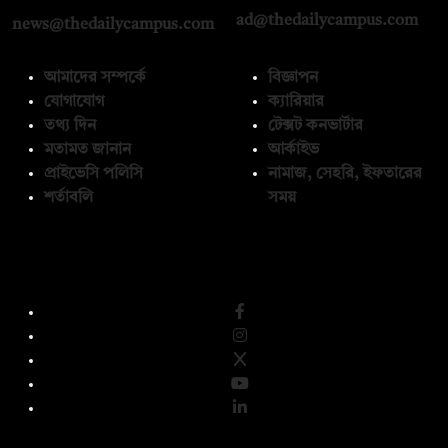
ad@thedailycampus.com
news@thedailycampus.com
আমাদের সম্পর্কে
বিজ্ঞাপন
যোগাযোগ
ক্যারিয়ার
তথ্য দিন
টেক্সট কনভার্টার
মতামত জানান
আর্কাইভ
প্রাইভেসি পলিসি
নামাজ, সেহরি, ইফতারের
শর্তাবলি
সময়
অনুসরণ করুন