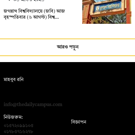
জগন্নাথ বিশ্ববিদ্যালয়ে (জবি) আজ
বৃহস্পতিবার (৬ আগস্ট) বিশ্ব…
আরও পড়ুন
সম্পাদক:
মাহবুব রনি
দ্য ডেইলি ক্যাম্পাস, দ্বিতীয় তলা, হাসান হোল্ডিংস, ৫২/১ নিউ ইস্কাটন
রোড, ঢাকা ১০০০
info@thedailycampus.com
নিউজরুম:
বিজ্ঞাপন
০১৫৭২০৯৯১০৫
,
০১৭১২১৩৬৫৯৩
০১৭৮৫৭১৬২৭৮