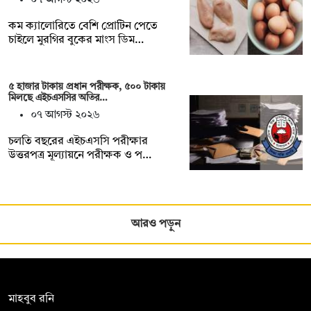
কম ক্যালোরিতে বেশি প্রোটিন পেতে
চাইলে মুরগির বুকের মাংস ডিম…
৫ হাজার টাকায় প্রধান পরীক্ষক, ৫০০ টাকায়
মিলছে এইচএসসির অতির…
০৭ আগস্ট ২০২৬
চলতি বছরের এইচএসসি পরীক্ষার
উত্তরপত্র মূল্যায়নে পরীক্ষক ও প…
আরও পড়ুন
সম্পাদক:
মাহবুব রনি