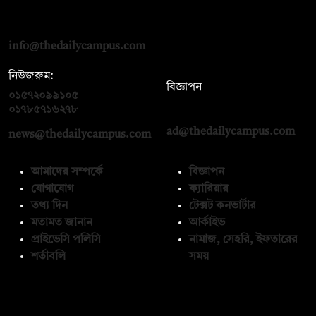
দ্য ডেইলি ক্যাম্পাস, দ্বিতীয় তলা, হাসান হোল্ডিংস, ৫২/১ নিউ ইস্কাটন
রোড, ঢাকা ১০০০
info@thedailycampus.com
নিউজরুম:
বিজ্ঞাপন
০১৫৭২০৯৯১০৫
,
০১৭১২১৩৬৫৯৩
০১৭৮৫৭১৬২৭৮
ad@thedailycampus.com
news@thedailycampus.com
আমাদের সম্পর্কে
বিজ্ঞাপন
যোগাযোগ
ক্যারিয়ার
তথ্য দিন
টেক্সট কনভার্টার
মতামত জানান
আর্কাইভ
প্রাইভেসি পলিসি
নামাজ, সেহরি, ইফতারের
শর্তাবলি
সময়
অনুসরণ করুন