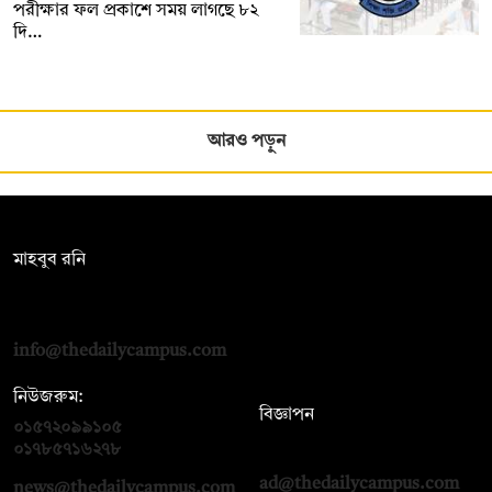
পরীক্ষার ফল প্রকাশে সময় লাগছে ৮২
দি…
আরও পড়ুন
সম্পাদক:
মাহবুব রনি
দ্য ডেইলি ক্যাম্পাস, দ্বিতীয় তলা, হাসান হোল্ডিংস, ৫২/১ নিউ ইস্কাটন
রোড, ঢাকা ১০০০
info@thedailycampus.com
নিউজরুম:
বিজ্ঞাপন
০১৫৭২০৯৯১০৫
,
০১৭১২১৩৬৫৯৩
০১৭৮৫৭১৬২৭৮
ad@thedailycampus.com
news@thedailycampus.com