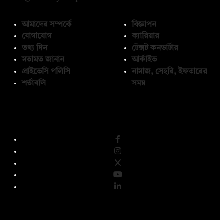
আমাদের সম্পর্কে
বিজ্ঞাপন
যোগাযোগ
ক্যারিয়ার
তথ্য দিন
টেক্সট কনভার্টার
মতামত জানান
আর্কাইভ
প্রাইভেসি পলিসি
নামাজ, সেহরি, ইফতারের
শর্তাবলি
সময়
অনুসরণ করুন