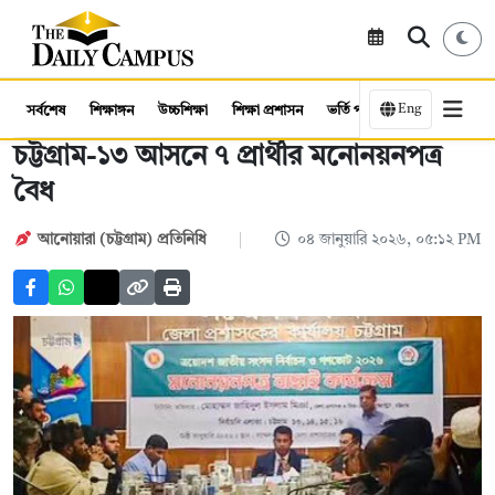
Eng
সর্বশেষ
শিক্ষাঙ্গন
উচ্চশিক্ষা
শিক্ষা প্রশাসন
ভর্তি পরীক্ষা
কর্মসংস্থান
চট্টগ্রাম-১৩ আসনে ৭ প্রার্থীর মনোনয়নপত্র
বৈধ
আনোয়ারা (চট্টগ্রাম) প্রতিনিধি
০৪ জানুয়ারি ২০২৬, ০৫:১২ PM