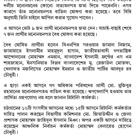
লঙ্ঘন। এ ছাড়া তিনি নিজেকে বিএনপির প্রার্থী হিসেবে দাবি করলেও
দলীয় মনোনয়নের কোনো প্রত্যয়নপত্র জমা দিতে পারেননি। এসব
কারণে তাঁর মনোনয়নপত্র বাতিল ঘোষণা করা হয়েছে। তবে বিধি
অনুযায়ী তিনি চাইলে আপিল করার সুযোগ পাবেন।
এ আসনে মোট ৯ জন প্রার্থী মনোনয়নপত্র জমা দেন। যাচাই-বাছাই শেষে
৭ জন প্রার্থীর মনোনয়নপত্র বৈধ ঘোষণা করা হয়েছে।
বৈধ ঘোষিত প্রার্থীরা হলেন বিএনপির সরওয়ার জামাল নিজাম,
জামায়াতে ইসলামীর মাহমুদুল হাসান, জাতীয়তাবাদী গণতান্ত্রিক
আন্দোলনের মোহাম্মদ এমরান, বাংলাদেশ ইসলামী ফ্রন্টের এস এম
শাহজাহান, ইনসানিয়াত বিপ্লব বাংলাদেশের মু. রেজাউল মোস্তফা,
খেলাফত মজলিসের মোহাম্মদ ইমরান ও জাতীয় পার্টির আবদুর রব
চৌধুরী।
এ ছাড়া একই আসনে গণ অধিকার পরিষদের প্রার্থী মো. মুজিবুর
রহমানের মনোনয়নপত্রও বাতিল করা হয়েছে। ঋণখেলাপি হওয়ায় তার
প্রার্থিতা গ্রহণযোগ্য নয় বলে জানান রিটার্নিং কর্মকর্তা।
চট্টগ্রামের ১৬টি সংসদীয় আসনের মধ্যে ১৫টি আসনে রিটার্নিং কর্মকর্তার
দায়িত্ব পালন করছেন বিভাগীয় কমিশনার মো. জিয়াউদ্দীন ও জেলা
প্রশাসক মোহাম্মদ জাহিদুল ইসলাম মিঞা। অপর একটি আসনে দায়িত্বে
রয়েছেন আঞ্চলিক নির্বাচন কর্মকর্তা মোহাম্মদ বেলায়েত হোসেন
চৌধুরী।