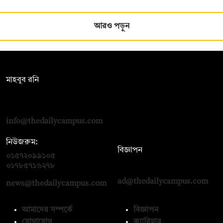
আরও পড়ুন
সম্পাদক:
মাহবুব রনি
দ্য ডেইলি ক্যাম্পাস, দ্বিতীয় তলা, হাসান হোল্ডিংস, ৫২/১ নিউ ইস্কাটন
রোড, ঢাকা ১০০০
info@thedailycampus.com
নিউজরুম:
বিজ্ঞাপন
০১৫৭২০৯৯১০৫
,
০১৭১২১৩৬৫৯৩
০১৭৮৫৭১৬২৭৮
ad@thedailycampus.com
news@thedailycampus.com
আমাদের সম্পর্কে
বিজ্ঞাপন
যোগাযোগ
ক্যারিয়ার