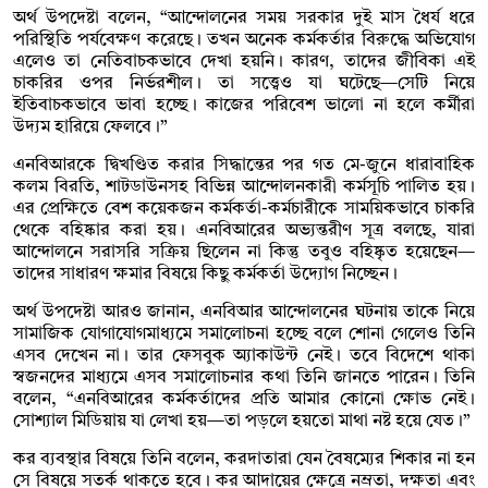
অর্থ উপদেষ্টা বলেন, “আন্দোলনের সময় সরকার দুই মাস ধৈর্য ধরে
পরিস্থিতি পর্যবেক্ষণ করেছে। তখন অনেক কর্মকর্তার বিরুদ্ধে অভিযোগ
এলেও তা নেতিবাচকভাবে দেখা হয়নি। কারণ, তাদের জীবিকা এই
চাকরির ওপর নির্ভরশীল। তা সত্ত্বেও যা ঘটেছে—সেটি নিয়ে
ইতিবাচকভাবে ভাবা হচ্ছে। কাজের পরিবেশ ভালো না হলে কর্মীরা
উদ্যম হারিয়ে ফেলবে।”
এনবিআরকে দ্বিখণ্ডিত করার সিদ্ধান্তের পর গত মে-জুনে ধারাবাহিক
কলম বিরতি, শাটডাউনসহ বিভিন্ন আন্দোলনকারী কর্মসূচি পালিত হয়।
এর প্রেক্ষিতে বেশ কয়েকজন কর্মকর্তা-কর্মচারীকে সাময়িকভাবে চাকরি
থেকে বহিষ্কার করা হয়। এনবিআরের অভ্যন্তরীণ সূত্র বলছে, যারা
আন্দোলনে সরাসরি সক্রিয় ছিলেন না কিন্তু তবুও বহিষ্কৃত হয়েছেন—
তাদের সাধারণ ক্ষমার বিষয়ে কিছু কর্মকর্তা উদ্যোগ নিচ্ছেন।
অর্থ উপদেষ্টা আরও জানান, এনবিআর আন্দোলনের ঘটনায় তাকে নিয়ে
সামাজিক যোগাযোগমাধ্যমে সমালোচনা হচ্ছে বলে শোনা গেলেও তিনি
এসব দেখেন না। তার ফেসবুক অ্যাকাউন্ট নেই। তবে বিদেশে থাকা
স্বজনদের মাধ্যমে এসব সমালোচনার কথা তিনি জানতে পারেন। তিনি
বলেন, “এনবিআরের কর্মকর্তাদের প্রতি আমার কোনো ক্ষোভ নেই।
সোশ্যাল মিডিয়ায় যা লেখা হয়—তা পড়লে হয়তো মাথা নষ্ট হয়ে যেত।”
কর ব্যবস্থার বিষয়ে তিনি বলেন, করদাতারা যেন বৈষম্যের শিকার না হন
সে বিষয়ে সতর্ক থাকতে হবে। কর আদায়ের ক্ষেত্রে নম্রতা, দক্ষতা এবং