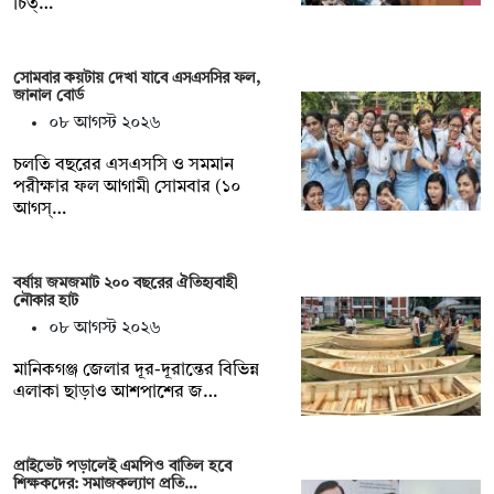
চিত্…
সোমবার কয়টায় দেখা যাবে এসএসসির ফল,
জানাল বোর্ড
০৮ আগস্ট ২০২৬
চলতি বছরের এসএসসি ও সমমান
পরীক্ষার ফল আগামী সোমবার (১০
আগস্…
বর্ষায় জমজমাট ২০০ বছরের ঐতিহ্যবাহী
নৌকার হাট
০৮ আগস্ট ২০২৬
মানিকগঞ্জ জেলার দূর-দূরান্তের বিভিন্ন
এলাকা ছাড়াও আশপাশের জ…
প্রাইভেট পড়ালেই এমপিও বাতিল হবে
শিক্ষকদের: সমাজকল্যাণ প্রতি…