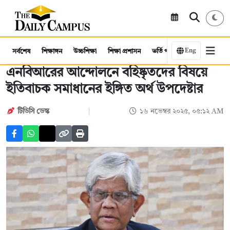
Eng
সর্বশেষ
শিক্ষাঙ্গন
উচ্চশিক্ষা
শিক্ষা প্রশাসন
ভর্তি পরীক্ষা
কর্মসংস্থান
এনবিআরের আন্দোলনে বহিষ্কৃতদের বিষয়ে
ইতিবাচক সমাধানের ইঙ্গিত অর্থ উপদেষ্টার
টিডিসি ডেস্ক
১৬ নভেম্বর ২০২৫, ০৫:১২ AM