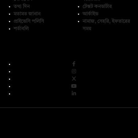
তথ্য দিন
টেক্সট কনভার্টার
মতামত জানান
আর্কাইভ
প্রাইভেসি পলিসি
নামাজ, সেহরি, ইফতারের
শর্তাবলি
সময়
অনুসরণ করুন
© কপিরাইট 2026, দ্য ডেইলি ক্যাম্পাস লিমিটেড