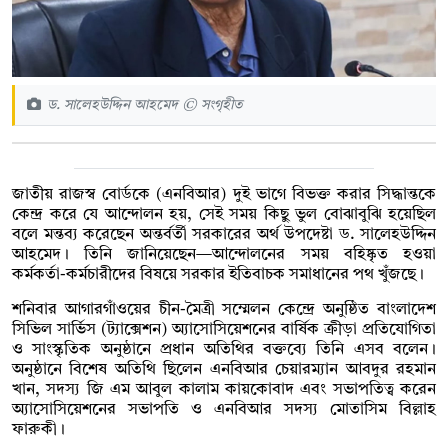
ড. সালেহউদ্দিন আহমেদ © সংগৃহীত
জাতীয় রাজস্ব বোর্ডকে (এনবিআর) দুই ভাগে বিভক্ত করার সিদ্ধান্তকে
কেন্দ্র করে যে আন্দোলন হয়, সেই সময় কিছু ভুল বোঝাবুঝি হয়েছিল
বলে মন্তব্য করেছেন অন্তর্বর্তী সরকারের অর্থ উপদেষ্টা ড. সালেহউদ্দিন
আহমেদ। তিনি জানিয়েছেন—আন্দোলনের সময় বহিষ্কৃত হওয়া
কর্মকর্তা-কর্মচারীদের বিষয়ে সরকার ইতিবাচক সমাধানের পথ খুঁজছে।
শনিবার আগারগাঁওয়ের চীন-মৈত্রী সম্মেলন কেন্দ্রে অনুষ্ঠিত বাংলাদেশ
সিভিল সার্ভিস (ট্যাক্সেশন) অ্যাসোসিয়েশনের বার্ষিক ক্রীড়া প্রতিযোগিতা
ও সাংস্কৃতিক অনুষ্ঠানে প্রধান অতিথির বক্তব্যে তিনি এসব বলেন।
অনুষ্ঠানে বিশেষ অতিথি ছিলেন এনবিআর চেয়ারম্যান আবদুর রহমান
খান, সদস্য জি এম আবুল কালাম কায়কোবাদ এবং সভাপতিত্ব করেন
অ্যাসোসিয়েশনের সভাপতি ও এনবিআর সদস্য মোতাসিম বিল্লাহ
ফারুকী।