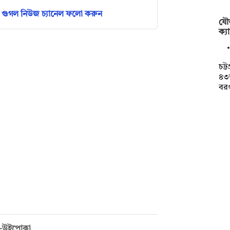
গুগল নিউজ চ্যানেল ফলো করুন
যৌত
ক্যা
চট্
৪৩
বর
দুর-উইপোকা