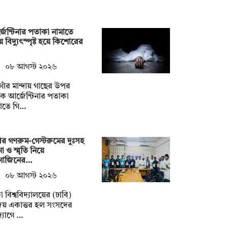
জেন্টিনার পতাকা নামাতে
়ে বিদ্যুৎস্পৃষ্ট হয়ে কিশোরের
০৮ আগস্ট ২০২৬
াঁর মান্দায় গাছের উপর
ে আর্জেন্টিনার পতাকা
াতে গি…
ির গণরুম-গেস্টরুমের দুঃসহ
া ও স্মৃতি নিয়ে
াগাজিনের…
০৮ আগস্ট ২০২৬
া বিশ্ববিদ্যালয়ের (ঢাবি)
জয় একাত্তর হল সংসদের
্যোগে …