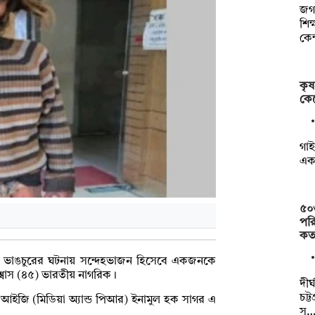
জগন
শিক
কেন
কৃষ
কেট
গাই
এক 
৫০
পরি
কত
রতিমা ভাঙচুরের ঘটনায় সন্দেহভাজন হিসেবে একজনকে
বিশ্বাস (৪৫) ভারতীয় নাগরিক।
দীর
চট্
এআইজি (মিডিয়া অ্যান্ড পিআর) ইনামুল হক সাগর এ
স