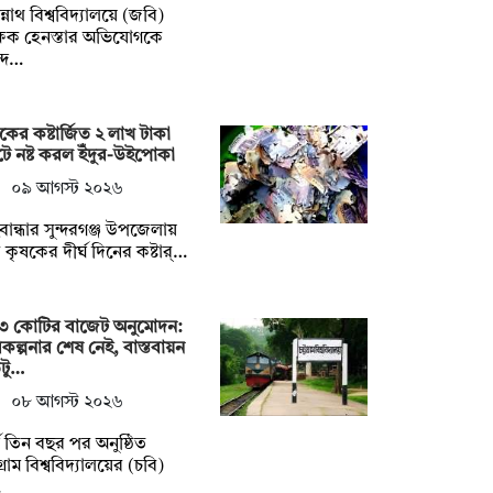
্নাথ বিশ্ববিদ্যালয়ে (জবি)
্ষক হেনস্তার অভিযোগকে
্দ…
কের কষ্টার্জিত ২ লাখ টাকা
ে নষ্ট করল ইঁদুর-উইপোকা
০৯ আগস্ট ২০২৬
বান্ধার সুন্দরগঞ্জ উপজেলায়
কৃষকের দীর্ঘ দিনের কষ্টার্…
৩ কোটির বাজেট অনুমোদন:
কল্পনার শেষ নেই, বাস্তবায়ন
টু…
০৮ আগস্ট ২০২৬
্ঘ তিন বছর পর অনুষ্ঠিত
টগ্রাম বিশ্ববিদ্যালয়ের (চবি)
…