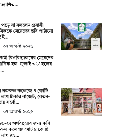
রত্যাশিত…
 পড়ে যা বললেন প্রবাসী
েমিককে মেয়েদের ছবি পাঠানো
ই ই…
০৭ আগস্ট ২০২৬
ামী বিশ্ববিদ্যালয়ের মেয়েদের
াসিক হল ‘জুলাই ৩৬’ হলের
ক…
ি নজরুল কলেজে ৪ কোটি
 লাখ টাকার বাজেট, বেতন-
ায় সর্বো…
০৭ আগস্ট ২০২৬
৬-২৭ অর্থবছরের জন্য কবি
রুল কলেজে মোট ৪ কোটি
 লাখ ৫২…