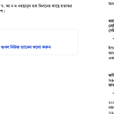
অপ্
ন্ত্রী ড. আ ন ম এহছানুল হক মিলনের কাছে হস্তান্তর
কাশ।
ধরা
প্র
সে
গুগল নিউজ চ্যানেল ফলো করুন
ইসল
আব
এ
কব
৬৯
ভাত
২০২
নজ
৬৯