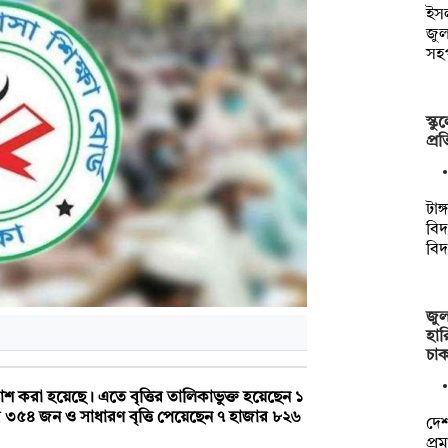
ইসল
জু
সহ
স্ক
প্র
টাঙ
বিদ
বিদ
জুল
হার
চা
্রকাশ করা হয়েছে। এতে বৃত্তির তালিকাভুক্ত হয়েছেন ১
র ৩৫৪ জন ও সাধারণ বৃত্তি পেয়েছেন ৭ হাজার ৮২৬
দেশ
প্র