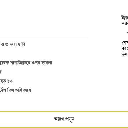
ইনফ
নর
বেস
ন ও ৩ দফা দাবি
কাছ
উদ
হ্বায়ক সানাউল্লাহর ওপর হামলা
ষ
 আহত ১৩
্দেশ দিল অধিদপ্তর
আরও পড়ুন