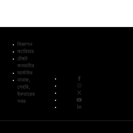
বিজ্ঞাপন
ক্যারিয়ার
টেক্সট
অনুসরণ করুন
কনভার্টার
আর্কাইভ
নামাজ,
সেহরি,
ইফতারের
সময়