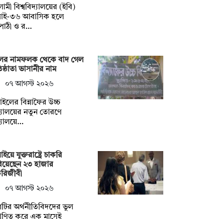
ামী বিশ্ববিদ্যালয়ের (ইবি)
লাই-৩৬ আবাসিক হলে
পাঠী ও র…
ুলের নামফলক থেকে বাদ গেল
তিষ্ঠাতা ভাসানীর নাম
০৭ আগস্ট ২০২৬
্গাইলের বিন্নাফৈর উচ্চ
্যালয়ের নতুন তোরণে
্যালয়ে…
াইয়ে যুক্তরাষ্ট্রে চাকরি
িয়েছেন ২৩ হাজার
করিজীবী
০৭ আগস্ট ২০২৬
টির অর্থনীতিবিদদের ভুল
মাণিত করে এক মাসেই