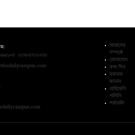
আমাদের
ম:
সম্পর্কে
০৯৯১০৫
,
০১৭৮৫৭১৬২৭৮
যোগাযোগ
thedailycampus.com
তথ্য দিন
মতামত
জানান
ন
প্রাইভেসি
পলিসি
১৩৬৫৯৩
শর্তাবলি
edailycampus.com
© কপিরাইট 2026, দ্য ডেইলি ক্যাম্পাস লিমিটেড