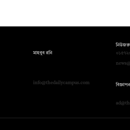
সম্পাদক:
নিউজরু
মাহবুব রনি
০১৫৭২
দ্য ডেইলি ক্যাম্পাস, দ্বিতীয় তলা, হাসান
news@
হোল্ডিংস, ৫২/১ নিউ ইস্কাটন রোড, ঢাকা
১০০০
info@thedailycampus.com
বিজ্ঞাপ
০১৭১২
ad@th