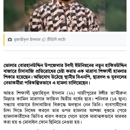
মুজাহিদুল ইসলাম © টিডিসি ফটো
ভোলার বোরহানউদ্দিন উপজেলার টবগী ইউনিয়নের নতুন হাকিমউদ্দিন
বাজারে চাঁদাবাজি প্রতিরোধের চেষ্টা করায় এক মাদ্রাসা শিক্ষার্থী হামলার
শিকার হয়েছেন। অভিযোগ উঠেছে স্থানীয় বিএনপি, ছাত্রদল ও যুবদলের
নেতাকর্মীরা পরিকল্পিতভাবে এ হামলা চালিয়েছেন।
আহত শিক্ষার্থী মুজাহিদুল ইসলাম (২২) গাজীপুরের টঙ্গীর তা’মীরুল
মিল্লাত কামিল মাদ্রাসার ফাজিল দ্বিতীয় বর্ষের ছাত্র। শনিবার (১৪ জুন)
সন্ধ্যায় বাজারে চাঁদাবাজির বিরুদ্ধে অবস্থান নেন তিনি। ব্যবসায়ীদের
চাঁদা দিতে নিষেধ করলে তার ওপর হামলার আশঙ্কা বুঝতে পেরে
হামলাকারীদের ভিডিও ধারণ করতে গেলে তাকে মারাত্মকভাবে মারধর
করা হয় ও মোবাইল ফোন ছিনিয়ে নেওয়া হয়।