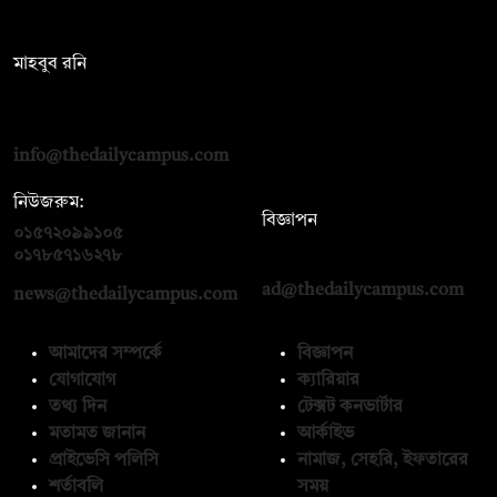
সম্পাদক:
মাহবুব রনি
দ্য ডেইলি ক্যাম্পাস, দ্বিতীয় তলা, হাসান হোল্ডিংস, ৫২/১ নিউ ইস্কাটন
রোড, ঢাকা ১০০০
info@thedailycampus.com
নিউজরুম:
বিজ্ঞাপন
০১৫৭২০৯৯১০৫
,
০১৭১২১৩৬৫৯৩
০১৭৮৫৭১৬২৭৮
ad@thedailycampus.com
news@thedailycampus.com
আমাদের সম্পর্কে
বিজ্ঞাপন
যোগাযোগ
ক্যারিয়ার
তথ্য দিন
টেক্সট কনভার্টার
মতামত জানান
আর্কাইভ
প্রাইভেসি পলিসি
নামাজ, সেহরি, ইফতারের
শর্তাবলি
সময়