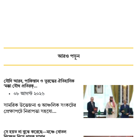
আরও পড়ুন
সৌদি আরব, পাকিস্তান ও তুরস্কের ঐতিহাসিক
‘মক্কা যৌথ প্রতিরক্…
০৮ আগস্ট ২০২৬
সামরিক উত্তেজনা ও আঞ্চলিক সংকটের
প্রেক্ষাপটে নিরাপত্তা সহযো…
সে হয়ত না ‍বুঝে করেছে—মঞ্চে বোতল
নিক্ষেপ নিয়ে গায়ক হাসান