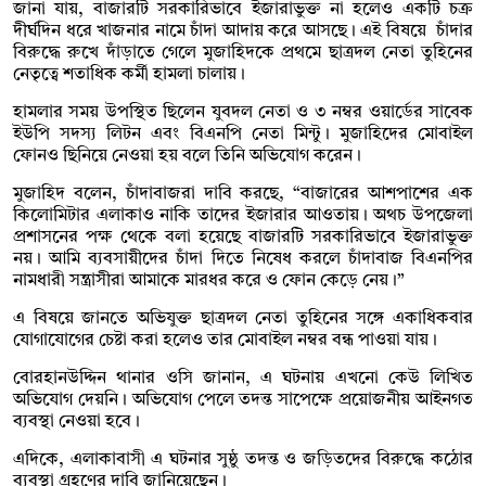
জানা যায়, বাজারটি সরকারিভাবে ইজারাভুক্ত না হলেও একটি চক্র
দীর্ঘদিন ধরে খাজনার নামে চাঁদা আদায় করে আসছে। এই বিষয়ে চাঁদার
বিরুদ্ধে রুখে দাঁড়াতে গেলে মুজাহিদকে প্রথমে ছাত্রদল নেতা তুহিনের
নেতৃত্বে শতাধিক কর্মী হামলা চালায়।
হামলার সময় উপস্থিত ছিলেন যুবদল নেতা ও ৩ নম্বর ওয়ার্ডের সাবেক
ইউপি সদস্য লিটন এবং বিএনপি নেতা মিন্টু। মুজাহিদের মোবাইল
ফোনও ছিনিয়ে নেওয়া হয় বলে তিনি অভিযোগ করেন।
মুজাহিদ বলেন, চাঁদাবাজরা দাবি করছে, “বাজারের আশপাশের এক
কিলোমিটার এলাকাও নাকি তাদের ইজারার আওতায়। অথচ উপজেলা
প্রশাসনের পক্ষ থেকে বলা হয়েছে বাজারটি সরকারিভাবে ইজারাভুক্ত
নয়। আমি ব্যবসায়ীদের চাঁদা দিতে নিষেধ করলে চাঁদাবাজ বিএনপির
নামধারী সন্ত্রাসীরা আমাকে মারধর করে ও ফোন কেড়ে নেয়।”
এ বিষয়ে জানতে অভিযুক্ত ছাত্রদল নেতা তুহিনের সঙ্গে একাধিকবার
যোগাযোগের চেষ্টা করা হলেও তার মোবাইল নম্বর বন্ধ পাওয়া যায়।
বোরহানউদ্দিন থানার ওসি জানান, এ ঘটনায় এখনো কেউ লিখিত
অভিযোগ দেয়নি। অভিযোগ পেলে তদন্ত সাপেক্ষে প্রয়োজনীয় আইনগত
ব্যবস্থা নেওয়া হবে।
এদিকে, এলাকাবাসী এ ঘটনার সুষ্ঠু তদন্ত ও জড়িতদের বিরুদ্ধে কঠোর
ব্যবস্থা গ্রহণের দাবি জানিয়েছেন।