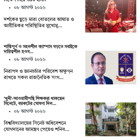
০৮ আগস্ট ২০২৬
দর্শকের ছুড়ে মারা বোতলের আঘাত ও
অপ্রীতিকর পরিস্থিতির মুখোমু…
শান্তিপূর্ণ ও সহনশীল ক্যাম্পাস গড়তে সবাইকে
দায়িত্বশীল হওয…
০৮ আগস্ট ২০২৬
নিরাপদ ও জ্ঞানচর্চার পরিবেশ অক্ষুণ্ন
রাখতে সকল রাজনৈতিক সংগ…
‘খুনী’-আওয়ামীপন্থি শিক্ষকরা থাকছেন
সিনেটে, বয়কটের ঘোষণা দিল…
০৮ আগস্ট ২০২৬
বিশ্ববিদ্যালয়ের সিনেট অধিবেশনে
যোগদানের আমন্ত্রণ পেয়েও শনিব…