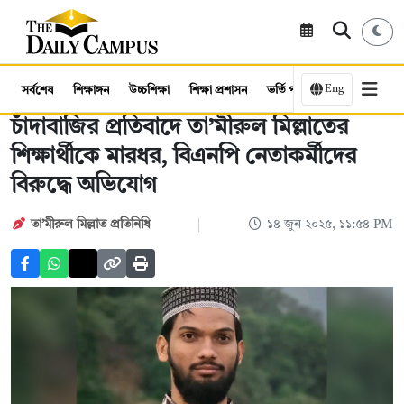
Eng
সর্বশেষ
শিক্ষাঙ্গন
উচ্চশিক্ষা
শিক্ষা প্রশাসন
ভর্তি পরীক্ষা
কর্মসংস্থান
চাঁদাবাজির প্রতিবাদে তা’মীরুল মিল্লাতের
শিক্ষার্থীকে মারধর, বিএনপি নেতাকর্মীদের
বিরুদ্ধে অভিযোগ
তা’মীরুল মিল্লাত প্রতিনিধি
১৪ জুন ২০২৫, ১১:৫৪ PM