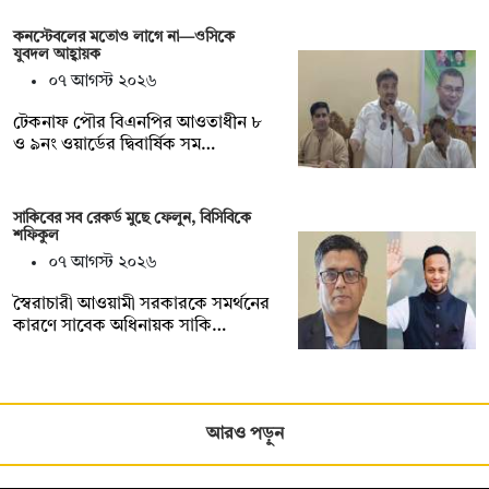
কনস্টেবলের মতোও লাগে না—ওসিকে
যুবদল আহ্বায়ক
০৭ আগস্ট ২০২৬
টেকনাফ পৌর বিএনপির আওতাধীন ৮
ও ৯নং ওয়ার্ডের দ্বিবার্ষিক সম…
সাকিবের সব রেকর্ড মুছে ফেলুন, বিসিবিকে
শফিকুল
০৭ আগস্ট ২০২৬
স্বৈরাচারী আওয়ামী সরকারকে সমর্থনের
কারণে সাবেক অধিনায়ক সাকি…
আরও পড়ুন