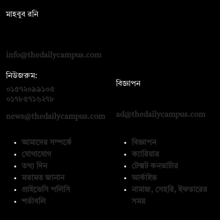
মাহবুব রনি
দ্য ডেইলি ক্যাম্পাস, দ্বিতীয় তলা, হাসান হোল্ডিংস, ৫২/১ নিউ ইস্কাটন
রোড, ঢাকা ১০০০
info@thedailycampus.com
নিউজরুম:
বিজ্ঞাপন
০১৫৭২০৯৯১০৫
,
০১৭১২১৩৬৫৯৩
০১৭৮৫৭১৬২৭৮
ad@thedailycampus.com
news@thedailycampus.com
আমাদের সম্পর্কে
বিজ্ঞাপন
যোগাযোগ
ক্যারিয়ার
তথ্য দিন
টেক্সট কনভার্টার
মতামত জানান
আর্কাইভ
প্রাইভেসি পলিসি
নামাজ, সেহরি, ইফতারের
শর্তাবলি
সময়