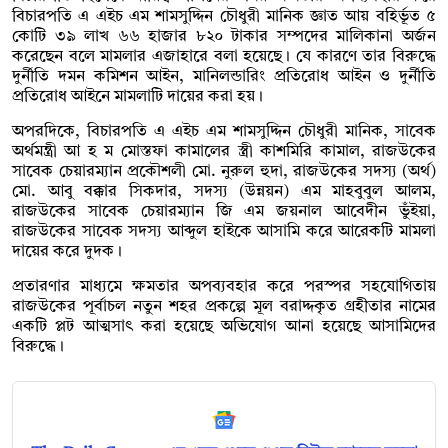
বিচারপতি এ এইচ এম শামসুদ্দিন চৌধুরী মানিক জ্ঞাত আয় বহির্ভূত ৫
কোটি ৩৯ লাখ ৬৬ হাজার ৮২০ টাকার সম্পদের মালিকানা অর্জন
করেছেন বলে মামলার এজাহারে বলা হয়েছে। যে কারণে তার বিরুদ্ধে
দুর্নীতি দমন কমিশন আইন, মানিলন্ডারিং প্রতিরোধ আইন ও দুর্নীতি
প্রতিরোধ আইনে মামলাটি দায়ের করা হয়।
অপরদিকে, বিচারপতি এ এইচ এম শামসুদ্দিন চৌধুরী মানিক, সাবেক
অর্থমন্ত্রী আ হ ম মোস্তফা কামালের স্ত্রী কাশমিরি কামাল, রাজউকের
সাবেক চেয়ারম্যান প্রকৌশলী মো. নুরুল হুদা, রাজউকের সদস্য (অর্থ)
মো. আবু বক্কার সিকদার, সদস্য (উন্নয়ন) এম মাহবুবুল আলম,
রাজউকের সাবেক চেয়ারম্যান জি এম জয়নাল আবেদীন ভুঁইয়া,
রাজউকের সাবেক সদস্য আব্দুল হাইকে আসামি করে আরেকটি মামলা
দায়ের করে দুদক।
প্রতারণার মাধ্যমে ক্ষমতার অপব্যবহার করে পরস্পর সহযোগিতায়
রাজউকের পূর্বাচল নতুন শহর প্রকল্পে মূল বরাদ্দকৃত গ্রহীতার নামের
একটি প্লট আত্মসাৎ করা হয়েছে অভিযোগ আনা হয়েছে আসামিদের
বিরুদ্ধে।