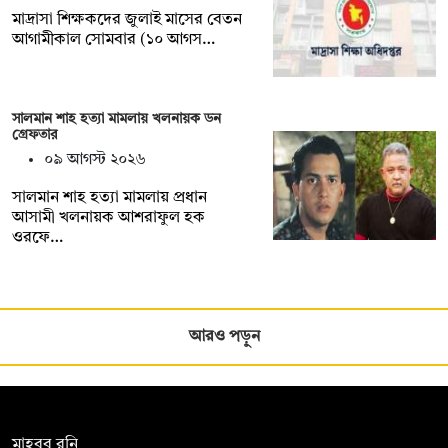
মাদ্রাসা শিক্ষকদের জুলাই মাসের বেতন
আগামীকাল সোমবার (১০ আগস…
সালমান শাহ হত্যা মামলায় খলনায়ক ডন
গ্রেফতার
০৯ আগস্ট ২০২৬
সালমান শাহ হত্যা মামলায় প্রধান
আসামী খলনায়ক আশরাফুল হক
ওরফে…
আরও পড়ুন
সম্পাদক:
মাহবুব রনি