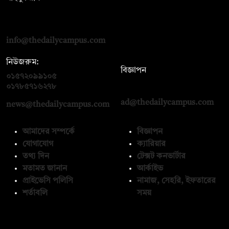
দ্য ডেইলি ক্যাম্পাস, দ্বিতীয় তলা, হাসান হোল্ডিংস, ৫২/১ নিউ ইস্কাটন
রোড, ঢাকা ১০০০
info@thedailycampus.com
নিউজরুম:
বিজ্ঞাপন
০১৫৭২০৯৯১০৫
,
০১৭১২১৩৬৫৯৩
০১৭৮৫৭১৬২৭৮
ad@thedailycampus.com
news@thedailycampus.com
আমাদের সম্পর্কে
বিজ্ঞাপন
যোগাযোগ
ক্যারিয়ার
তথ্য দিন
টেক্সট কনভার্টার
মতামত জানান
আর্কাইভ
প্রাইভেসি পলিসি
নামাজ, সেহরি, ইফতারের
শর্তাবলি
সময়