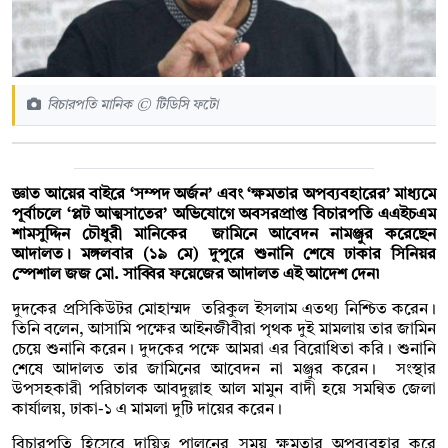
বিচারপতি মানিক © টিডিসি ফটো
জ্ঞাত আয়ের বাইরে ‘সম্পদ অর্জন’ এবং ‘ক্ষমতার অপব্যবহারের’ মাধ্যমে
পূর্বাচলে ‘প্লট আত্মসাতের’ অভিযোগে অবসরপ্রাপ্ত বিচারপতি এএইচএম
শামসুদ্দিন চৌধুরী মানিকের জামিনে আবেদন নামঞ্জুর করেছেন
আদালত। মঙ্গলবার (১৯ মে) দুপুরে শুনানি শেষে ঢাকার সিনিয়র
স্পেশাল জজ মো. সাব্বির ফয়েজের আদালত এই আদেশ দেন৷
দুদকের প্রসিকিউটর মোহাম্মদ তরিকুল ইসলাম এতথ্য নিশ্চিত করেন।
তিনি বলেন, আসামি পক্ষের আইনজীবীরা পৃথক দুই মামলায় তার জামিন
চেয়ে শুনানি করেন। দুদকের পক্ষে আমরা এর বিরোধিতা করি। শুনানি
শেষে আদালত তার জামিনের আবেদন না মঞ্জুর করেন। সংস্থার
উপসহকারী পরিচালক আবদুল্লাহ আল মামুন বাদী হয়ে সমন্বিত জেলা
কার্যালয়, ঢাকা-১ এ মামলা দুটি দায়ের করেন।
বিচারপতি হিসেবে দায়িত্ব পালনের সময় ক্ষমতার অপব্যবহার করে