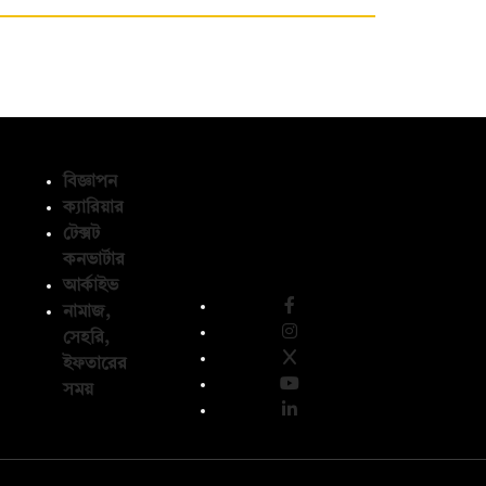
বিজ্ঞাপন
ক্যারিয়ার
টেক্সট
অনুসরণ করুন
কনভার্টার
আর্কাইভ
নামাজ,
সেহরি,
ইফতারের
সময়