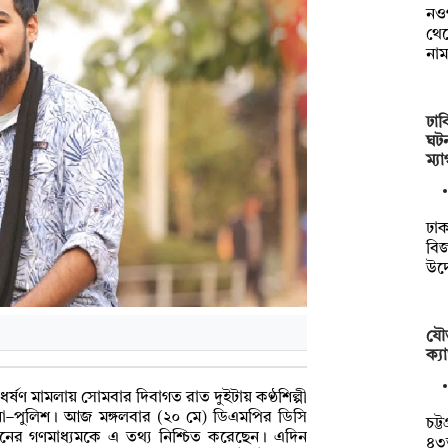
নওগ
থেক
নাম
ঢাব
ঘটন
ম্য
ঢাক
বি
উদ
যৌত
ক্যা
্ষণ মামলায় সোমবার দিবাগত রাত দুইটায় কণ্ঠশিল্পী
না–পুলিশ। আজ মঙ্গলবার (২০ মে) ডিএমপির ডিসি
চট্
মানের গণমাধ্যমকে এ তথ্য নিশ্চিত করেছেন। এদিন
৪৩