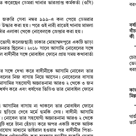
করেছেন ডেমরা থানার ভারপ্রাপ্ত কর্মকর্তা (ওসি)
বর
ীয় জরুরি সেবা নম্বর ৯৯৯-এ কল পেয়ে ডেমরার
বর্
দ্ধার করা হয়। পরে ওই নারী রাতেই থানায় মামলা
বাঁ
টার এলাকা থেকে নোবেলকে গ্রেপ্তার করা হয়।
কী
তভোগী কলেজছাত্রী ঢাকার মোহাম্মদপুরে একটি ভাড়া
য়নরত ছিলেন। ২০১৮ সালে আসামি নোবেলের সঙ্গে
বাদীনীর সঙ্গে মোবাইল ফোনে প্রায় সময় কথাবার্তা
চো
ভেত
ধর
তার সঙ্গে দেখা করে বাদীনীকে আসামি নোবেল তার
োবেলের নিজ বাসায় নিয়ে আসেন। নোবেলের বাসায়
 আসামির সহযোগী অজ্ঞাতনামা আরও ২ থেকে ৩ জন
র্ষণ করে এবং ধর্ষণের ভিডিও তার মোবাইল ফোনে
কাভ
মিল
 আসামির বাসায় না থাকলে তার মোবাইল ফোনে
ে ছড়িয়ে দেবে মর্মে হুমকি দেয়। বাদীনী আসামি
গাজ
। নোবেল তার সহযোগী অজ্ঞাতনামা আরও ২ থেকে
তাম
 মুটি ধরে টানা হেঁচড়া করে অপর একটি কক্ষে আটক
াযোগ মাধ্যমে ভাইরাল হওয়ার পর বাদীনীর পিতা-