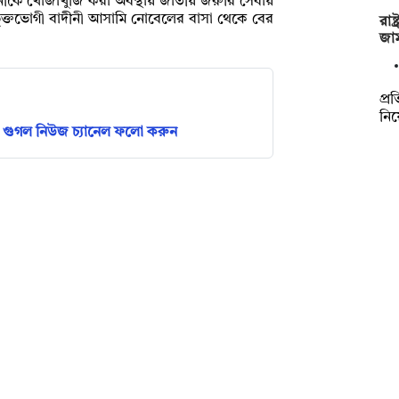
নীকে খোঁজাখুঁজি করা অবস্থায় জাতীয় জরুরি সেবায়
ুক্তভোগী বাদীনী আসামি নোবেলের বাসা থেকে বের
রাষ
জা
প্রত
নিয়
গুগল নিউজ চ্যানেল ফলো করুন