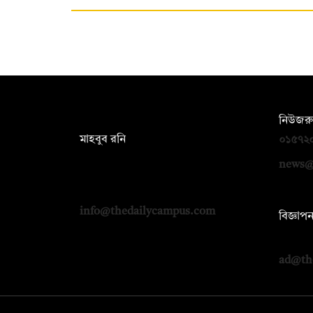
সম্পাদক:
নিউজরু
মাহবুব রনি
০১৫৭২
দ্য ডেইলি ক্যাম্পাস, দ্বিতীয় তলা, হাসান
news@
হোল্ডিংস, ৫২/১ নিউ ইস্কাটন রোড, ঢাকা
১০০০
info@thedailycampus.com
বিজ্ঞাপ
০১৭১২
ad@th