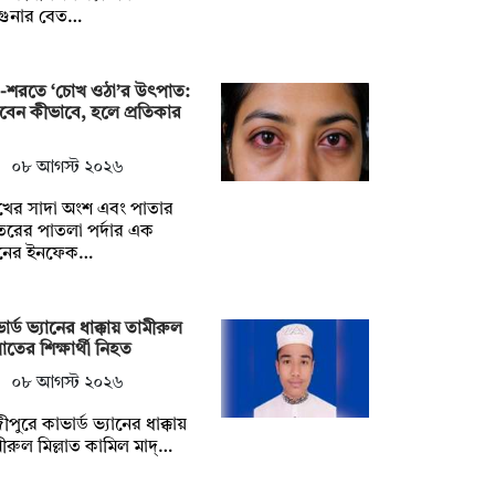
গুনার বেত…
ষা-শরতে ‘চোখ ওঠা’র উৎপাত:
চবেন কীভাবে, হলে প্রতিকার
০৮ আগস্ট ২০২৬
খের সাদা অংশ এবং পাতার
রের পাতলা পর্দার এক
নের ইনফেক…
ার্ড ভ্যানের ধাক্কায় তামীরুল
্লাতের শিক্ষার্থী নিহত
০৮ আগস্ট ২০২৬
ীপুরে কাভার্ড ভ্যানের ধাক্কায়
ীরুল মিল্লাত কামিল মাদ্…