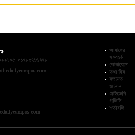
আমাদের
ম:
সম্পর্কে
০৯৯১০৫
,
০১৭৮৫৭১৬২৭৮
যোগাযোগ
thedailycampus.com
তথ্য দিন
মতামত
জানান
ন
প্রাইভেসি
পলিসি
১৩৬৫৯৩
শর্তাবলি
edailycampus.com