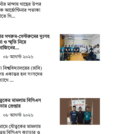
াঁর মান্দায় গাছের উপর
ে আর্জেন্টিনার পতাকা
াতে গি…
ির গণরুম-গেস্টরুমের দুঃসহ
া ও স্মৃতি নিয়ে
াগাজিনের…
০৮ আগস্ট ২০২৬
া বিশ্ববিদ্যালয়ের (ঢাবি)
জয় একাত্তর হল সংসদের
্যোগে …
ুকের মামলায় বিসিএস
ডার গ্রেপ্তার
০৮ আগস্ট ২০২৬
টগ্রামে যৌতুকের মামলায়
তম বিসিএস ক্যাডার ও