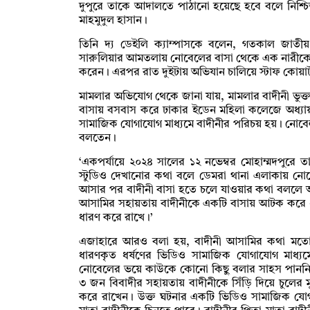
দুপুরে তাকে আদালতে পাঠানো হয়েছে হবে বলে নিশ্চিত 
মাহমুদুল হাসান।
তিনি দ্য ডেইলি ক্যাম্পাসকে বলেন, গতকাল জাত
সারুলিয়ার আমতলায় নোবেলের বাসা থেকে এক নারীকে উ
করেন। এরপর রাত দুইটায় অভিযান চালিয়ে স্টাফ কোয়ার্
মামলার অভিযোগ থেকে জানা যায়, মামলার বাদীনী ভুক্
বাসায় বসবাস করে ঢাকার ইডেন মহিলা কলেজে অধ্যা
সামাজিক যোগাযোগ মাধ্যমে বাদীনীর পরিচয় হয়। নোবেল 
বলতেন।
‘একপর্যায়ে ২০২৪ সালের ১২ নভেম্বর মোহাম্মদপুরে 
স্টুডিও দেখানোর কথা বলে ডেমরা থানা এলাকায় ন
আসার পর বাদীনী বাসা হতে চলে যাওয়ার কথা বললে
আসামির সহায়তায় বাদীনীকে একটি বাসায় আটক করে ধ
ধারণ করে রাখে।’
এজাহারে আরও বলা হয়, বাদীনী আসামির কথা মতো
ধারণকৃত ধর্ষণের ভিডিও সামাজিক যোগাযোগ মাধ্যম
নোবেলের ভয়ে কাউকে কোনো কিছু বলার সাহস পাননি
৩ জন বিবাদীর সহায়তায় বাদীনীকে সিঁড়ি দিয়ে চুলের
করে রাখেন। উক্ত ঘটনার একটি ভিডিও সামাজিক যোগ