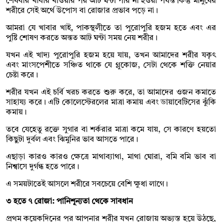
শেষবার খাবার খাওয়ার পর আট ঘন্টা পার না হওয়া পর্যন্ত কিন্তু মানুষের
শরীরে সেই অর্থে উপোস বা রোজার প্রভাব পড়ে না।
আমরা যে খাবার খাই, পাকস্থলীতে তা পুরোপুরি হজম হতে এবং এর
পুষ্টি শোষণ করতে অন্তত আট ঘন্টা সময় নেয় শরীর।
যখন এই খাদ্য পুরোপুরি হজম হয়ে যায়, তখন আমাদের শরীর যকৃৎ
এবং মাংসপেশীতে সঞ্চিত থাকে যে গ্লুকোজ, সেটা থেকে শক্তি নেয়ার
চেষ্টা করে।
শরীর যখন এই চর্বি খরচ করতে শুরু করে, তা আমাদের ওজন কমাতে
সাহায্য করে। এটি কোলেস্টেরলের মাত্রা কমায় এবং ডায়াবেটিসের ঝুঁকি
কমায়।
তবে যেহেতু রক্তে সুগার বা শর্করার মাত্রা কমে যায়, সে কারণে হয়তো
কিছুটা দুর্বল এবং ঝিমুনির ভাব আসতে পারে।
এছাড়া কারও কারও ক্ষেত্রে মাথাব্যাথা, মাথা ঘোরা, বমি বমি ভাব বা
নিশ্বাসে দুর্গন্ধ হতে পারে।
এ সময়টাতেই আসলে শরীরে সবচেয়ে বেশি ক্ষুধা লাগে।
৩ হতে ৭ রোজা: পানিশূন্যতা থেকে সাবধান
প্রথম কয়েকদিনের পর আপনার শরীর যখন রোজায় অভ্যস্ত হয়ে উঠছে,