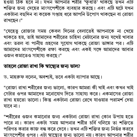
হওয়া ঠিক হবে না। যখন আপনার শরীর 'ক্ষুধার্ত' থাকছে তখন এটি
শক্তির জন্য দেহের মাংসপেশীকে ব্যবহার করছে। এবং এটি ঘটে যখন
একটানা বহুদিন বা কয়েক সপ্তাহ ধরে আপনি উপোস থাকছেন বা রোজা
রাখছেন।"
"যেহেতু রোজার সময় কেবল দিনের বেলাতেই আপনাকে না খেয়ে
থাকতে হয়, তাই আমাদের শরীরের চাহিদা মেটানোর জন্য যথেষ্ট খাবার
এবং তরল বা পানীয় গ্রহণের সুযোগ থাকছে রোজা ভাঙ্গার পর। এটি
আমাদের মাংসপেশীকে রক্ষা করছে এবং একই সঙ্গে আমাদের আবার
ওজন কমাতেও সাহায্য করছে।"
তাহলে রোজা রাখা কি স্বাস্থ্যের জন্য ভাল?
ড. মাহরুফ বলেন, অবশ্যই, তবে একটা ব্যাপার আছে।
"রোজা রাখা শরীরের জন্য ভালো, কারণ আমরা কী খাই এবং কখন খাই
সেটার ওপর আমাদের মনোযোগ দিতে সাহায্য করে। একমাসের রোজা
রাখা হয়তো ভালো। কিন্তু একটানা রোজা রেখে যাওয়ার পরামর্শ দেয়া
যাবে না।
"শরীরের ওজন কমানোর জন্য একটানা রোজা রাখা কোন উপায় হতে
পারে না। কারণ একটা সময় আপনার শরীর চর্বি গলিয়ে তা শক্তিতে
পরিণত করার কাজ বন্ধ করে দেবে। তখন এটি শক্তির জন্য নির্ভর করবে
মাংসপেশীর ওপর। এটা স্বাস্থ্যের জন্য ভালো নয়। কারণ আপনার শরীর