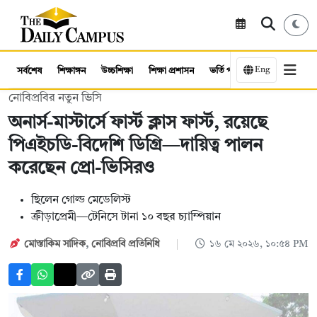
Eng
সর্বশেষ
শিক্ষাঙ্গন
উচ্চশিক্ষা
শিক্ষা প্রশাসন
ভর্তি পরীক্ষা
কর্মসংস্থান
নোবিপ্রবির নতুন ভিসি
অনার্স-মাস্টার্সে ফার্স্ট ক্লাস ফার্স্ট, রয়েছে
পিএইচডি-বিদেশি ডিগ্রি—দায়িত্ব পালন
করেছেন প্রো-ভিসিরও
ছিলেন গোল্ড মেডেলিস্ট
ক্রীড়াপ্রেমী—টে‌নি‌সে টানা ১০ বছর চ্যাম্পিয়ান
মোস্তাকিম সাদিক
,
নোবিপ্রবি প্রতিনিধি
১৬ মে ২০২৬, ১০:৫৪ PM