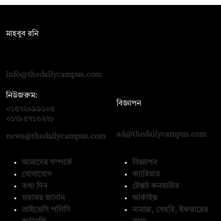
সম্পাদক:
মাহবুব রনি
দ্য ডেইলি ক্যাম্পাস, দ্বিতীয় তলা, হাসান হোল্ডিংস, ৫২/১ নিউ ইস্কাটন
রোড, ঢাকা ১০০০
info@thedailycampus.com
নিউজরুম:
বিজ্ঞাপন
০১৫৭২০৯৯১০৫
,
০১৭১২১৩৬৫৯৩
০১৭৮৫৭১৬২৭৮
ad@thedailycampus.com
news@thedailycampus.com
আমাদের সম্পর্কে
বিজ্ঞাপন
যোগাযোগ
ক্যারিয়ার
তথ্য দিন
টেক্সট কনভার্টার
মতামত জানান
আর্কাইভ
প্রাইভেসি পলিসি
নামাজ, সেহরি, ইফতারের