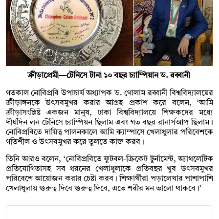
ক্রীড়াপ্রেমী—টে‌নি‌সে টানা ১০ বছর চ্যাম্পিয়ান ড. রব্বানী
গতকাল নোবিপ্রবি উপাচার্য অধ্যাপক ড. গোলাম রব্বানী বিশ্ববিদ্যালয়ের
ক্রীড়াঙ্গনকে উৎসবমুখর করার আগ্রহ প্রকাশ করে বলেন, ‘আমি
ক্রীড়াসংশ্লিষ্ট একজন মানুষ, ঢাকা বিশ্ববিদ্যালয়ে শিক্ষকদের মধ্যে
দীর্ঘদিন লন টেনিসে চ্যাম্পিয়ন ছিলাম এবং গত বছর রানার্সআপ ছিলাম।
নোবিপ্রবিতে দায়িত্ব পালনকালে আমি ক্যাম্পাসে খেলাধুলার পরিবেশকে
গতিশীল ও উৎসবমুখর করে তুলতে কাজ করব।
তিনি আরও বলেন, ‘নোবিপ্রবিতে ফুটবল-ক্রিকেট টুর্নামেন্ট, অ্যাথলেটিক
প্রতিযোগিতাসহ সব ধরনের খেলাধুলাকে প্রতিবছর খুব উৎসবমুখর
পরিবেশে আয়োজন করার চেষ্টা করব। শিক্ষার্থীরা পড়ালেখার পাশাপাশি
খেলাধুলায় গুরুত্ব দিবে গুরুত্ব দিবে, এতে শরীর মন ভালো থাকবে।’