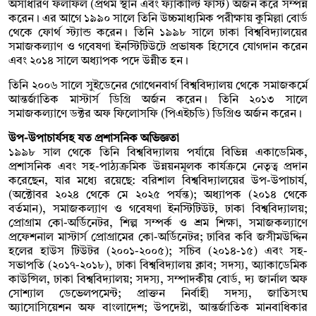
অসাধারণ ফলাফল (প্রথম স্থান এবং ফ্যাকাল্টি ফার্স্ট) অর্জন করে সম্পন্ন
করেন। এর আগে ১৯৯০ সালে তিনি উচ্চমাধ‌্যমিক পরীক্ষায় কু‌মিল্লা বোর্ড
থে‌কে ফোর্থ স্ট‌্যান্ড ক‌রেন। তিনি ১৯৯৮ সালে ঢাকা বিশ্ববিদ্যালয়ের
সমাজকল্যাণ ও গবেষণা ইনস্টিটিউটে প্রভাষক হিসেবে যোগদান করেন
এবং ২০১৪ সালে অধ্যাপক পদে উন্নীত হন।
তিনি ২০০৬ সালে সুইডেনের গোথেনবার্গ বিশ্ববিদ্যালয় থেকে সমাজকর্মে
আন্তর্জাতিক মাস্টার্স ডিগ্রি অর্জন করেন। তিনি ২০১৩ সালে
সমাজকল্যাণে ডক্টর অফ ফিলোসফি (পিএইচডি) ডিগ্রিও অর্জন করেন।
উপ-উপাচার্যসহ যত প্রশাসনিক অভিজ্ঞতা
১৯৯৮ সাল থেকে তিনি বিশ্ববিদ্যালয় পর্যায়ে বিভিন্ন একাডেমিক,
প্রশাসনিক এবং সহ-পাঠ্যক্রমিক উন্নয়নমূলক কার্যক্রমে নেতৃত্ব প্রদান
করেছেন, যার মধ্যে রয়েছে: বরিশাল বিশ্ববিদ্যালয়ের উপ-উপাচার্য,
(অক্টোবর ২০২৪ থেকে মে ২০২৫ পর্যন্ত); অধ্যাপক (২০১৪ থেকে
বর্তমান), সমাজকল্যাণ ও গবেষণা ইনস্টিটিউট, ঢাকা বিশ্ববিদ্যালয়;
প্রোগ্রাম কো-অর্ডিনেটর, শিল্প সম্পর্ক ও শ্রম শিক্ষা, সমাজকল্যাণে
প্রফেশনাল মাস্টার্স প্রোগ্রামের কো-অর্ডিনেটর; ঢাবির কবি জসীমউদ্দিন
হলের হাউস টিউটর (২০০১-২০০৫); সচিব (২০১৪-১৫) এবং সহ-
সভাপতি (২০১৭-২০১৮), ঢাকা বিশ্ববিদ্যালয় ক্লাব; সদস্য, অ্যাকাডেমিক
কাউন্সিল, ঢাকা বিশ্ববিদ্যালয়; সদস্য, সম্পাদকীয় বোর্ড, দ্য জার্নাল অফ
সোশ্যাল ডেভেলপমেন্ট; প্রাক্তন নির্বাহী সদস্য, জাতিসংঘ
অ্যাসোসিয়েশন অফ বাংলাদেশ; উপদেষ্টা, আন্তর্জাতিক মানবাধিকার