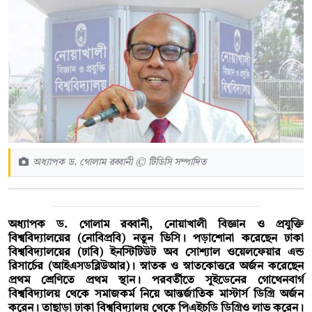
অধ্যাপক ড. গোলাম রব্বানী © টিডিসি সম্পাদিত
অধ্যাপক ড. গোলাম রব্বানী, নোয়াখালী বিজ্ঞান ও প্রযুক্তি
বিশ্ববিদ্যালয়ের (নোবিপ্রবি) নতুন ভিসি। পড়াশোনা করেছেন ঢাকা
বিশ্ববিদ্যালয়ের (ঢাবি) ইনস্টিটিউট অব সোশ্যাল ওয়েলফেয়ার এন্ড
রিসার্চের (আইএসডব্লিউআর)। স্নাতক ও স্নাতকোত্তরে অর্জন করেছেন
প্রথম শ্রেণিতে প্রথম স্থান। পরবর্তীতে সুইডেনের গোথেনবার্গ
বিশ্ববিদ্যালয় থেকে সমাজকর্ম নিয়ে আন্তর্জাতিক মাস্টার্স ডিগ্রি অর্জন
করেন। তাছাড়া ঢাকা বিশ্ববিদ্যালয় থেকে পিএইচডি ডিগ্রিও লাভ করেন।