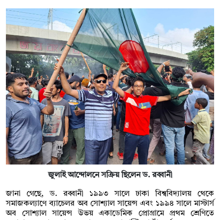
জুলাই আন্দোলনে সক্রিয় ছিলেন ড. রব্বানী
জানা গেছে, ড. রব্বানী ১৯৯৩ সালে ঢাকা বিশ্ববিদ্যালয় থেকে
সমাজকল্যাণে ব্যাচেলর অব সোশ্যাল সায়েন্স এবং ১৯৯৪ সালে মাস্টার্স
অব সোশ্যাল সায়েন্স উভয় একাডেমিক প্রোগ্রামে প্রথম শ্রেণিতে