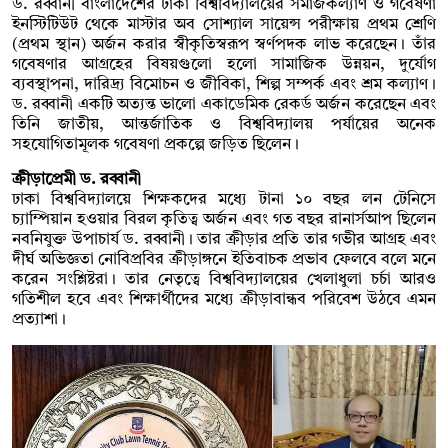
ড. রব্বানী বাংলাদেশের ঢাকা বিশ্ববিদ্যালয়ের সমাজকল্যাণ ও গবেষণা
ইনস্টিটিউট থেকে মাস্টার অব সোশ্যাল সায়েন্স পরীক্ষায় প্রথম শ্রেণি
(প্রথম স্থান) অর্জন করার স্বীকৃতিস্বরূপ স্বর্ণপদক লাভ করেছেন। তাঁর
গবেষণার আগ্রহের বিষয়গুলো হলো সামাজিক উন্নয়ন, দুর্যোগ
ব্যবস্থাপনা, দারিদ্র্য বিমোচন ও জীবিকা, শিল্প সম্পর্ক এবং শ্রম কল্যাণ।
ড. রব্বানী একটি অত্যন্ত ভালো একাডেমিক রেকর্ড অর্জন করেছেন এবং
তিনি জাতীয়, আন্তর্জাতিক ও বিশ্ববিদ্যালয় পর্যায়ের অনেক
সহযোগিতামূলক গবেষণা প্রকল্পে জড়িত ছিলেন।
ক্রীড়াপ্রেমী ড. রব্বানী
ঢাকা বিশ্ববিদ্যালয়ে শিক্ষকদের মধ্যে টানা ১০ বছর লন টেনিসে
চ্যাম্পিয়ান হওয়ার বিরল কৃতিত্ব অর্জন এবং গত বছর রানার্সআপ ছিলেন
নবনিযুক্ত উপাচার্য ড. রব্বানী। তার ক্রীড়ার প্রতি তার গভীর আগ্রহ এবং
দীর্ঘ অভিজ্ঞতা নোবিপ্রবির ক্রীড়াঙ্গনে ইতিবাচক প্রভাব ফেলবে বলে মনে
করেন সংশ্লিষ্টরা। তার নেতৃত্বে বিশ্ববিদ্যালয়ের খেলাধুলা চর্চা আরও
গতিশীল হবে এবং শিক্ষার্থীদের মধ্যে ক্রীড়াবান্ধব পরিবেশ উঠবে এমন
প্রত্যাশা।