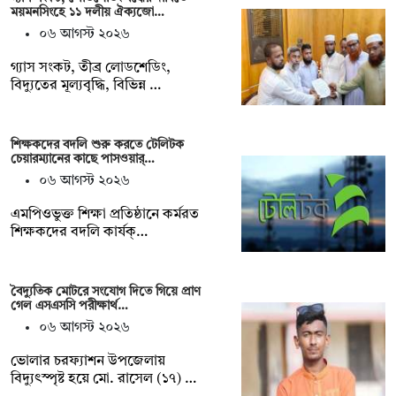
ময়মনসিংহে ১১ দলীয় ঐক্যজো…
০৬ আগস্ট ২০২৬
গ্যাস সংকট, তীব্র লোডশেডিং,
বিদ্যুতের মূল্যবৃদ্ধি, বিভিন্ন …
শিক্ষকদের বদলি শুরু করতে টেলিটক
চেয়ারম্যানের কাছে পাসওয়ার্…
০৬ আগস্ট ২০২৬
এমপিওভুক্ত শিক্ষা প্রতিষ্ঠানে কর্মরত
শিক্ষকদের বদলি কার্যক্…
বৈদ্যুতিক মোটরে সংযোগ দিতে গিয়ে প্রাণ
গেল এসএসসি পরীক্ষার্থ…
০৬ আগস্ট ২০২৬
ভোলার চরফ্যাশন উপজেলায়
বিদ্যুৎস্পৃষ্ট হয়ে মো. রাসেল (১৭) …