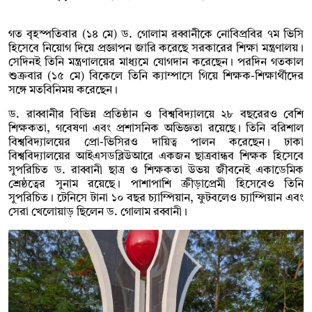
গত বৃহস্পতিবার (১৪ মে) ড. গোলাম রব্বানীকে নোবিপ্রবির ৭ম ভিসি
হিসেবে নিয়োগ দিয়ে প্রজ্ঞাপন জারি করেছে সরকারের শিক্ষা মন্ত্রণালয়।
সেদিনই তিনি মন্ত্রণালয়ের মাধ্যমে যোগদান করেছেন। পরদিন গতকাল
শুক্রবার (১৫ মে) বিকেলে তিনি ক্যাম্পাসে গিয়ে শিক্ষক-শিক্ষার্থীদের
সঙ্গে মতবিনিময় করেছেন।
ড. রাব্বানীর বিভিন্ন প্রতিষ্ঠান ও বিশ্ববিদ্যালয়ে ২৮ বছরেরও বেশি
শিক্ষকতা, গবেষণা এবং প্রশাসনিক অভিজ্ঞতা রয়েছে। তিনি বরিশাল
বিশ্ববিদ্যালয়ের প্রো-ভিসিরও দায়িত্ব পালন করেছেন। ঢাকা
বিশ্ববিদ্যালয়ের আইএসডব্লিউআরে একজন ছাত্রবান্ধব শিক্ষক হিসেবে
সুপরিচিত ড. রাব্বানী ছাত্র ও শিক্ষকতা উভয় জীবনেই একাডেমিক
শ্রেষ্ঠত্বের সুনাম রয়েছে। পাশাপাশি ক্রীড়াপ্রেমী হিসেবেও তিনি
সুপরিচিত। ‌টে‌নি‌সে টানা ১০ বছর চ্যাম্পিয়ান, ফুটব‌লেও চ্যাম্পিয়ান এবং
সেরা খে‌লোয়াড় ছিলেন ড. গোলাম রব্বানী।